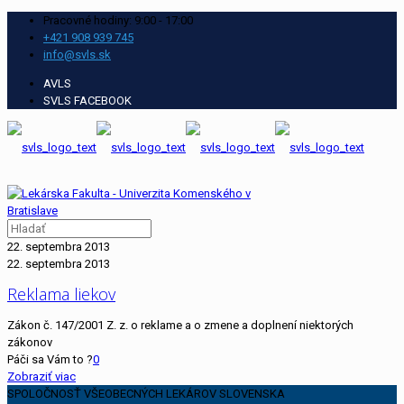
Pracovné hodiny: 9:00 - 17:00
+421 908 939 745
info@svls.sk
AVLS
SVLS FACEBOOK
22. septembra 2013
22. septembra 2013
Reklama liekov
Zákon č. 147/2001 Z. z. o reklame a o zmene a doplnení niektorých
zákonov
Páči sa Vám to ?
0
Zobraziť viac
SPOLOČNOSŤ VŠEOBECNÝCH LEKÁROV SLOVENSKA