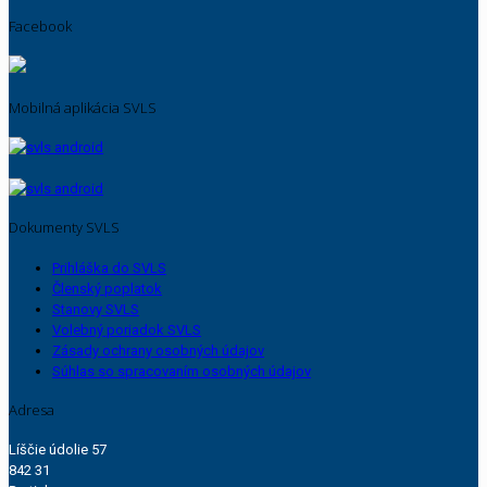
Facebook
Mobilná aplikácia SVLS
Dokumenty SVLS
Prihláška do SVLS
Členský poplatok
Stanovy SVLS
Volebný poriadok SVLS
Zásady ochrany osobných údajov
Súhlas so spracovaním osobných údajov
Adresa
Líščie údolie 57
842 31