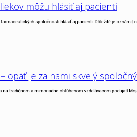
iekov môžu hlásiť aj pacienti
armaceutických spoločností hlásiť aj pacienti. Dôležité je oznámiť
– opäť je za nami skvelý spoločn
li sa na tradičnom a mimoriadne obľúbenom vzdelávacom podujatí Moj