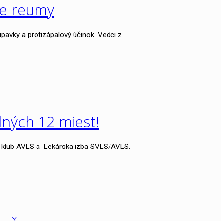
be reumy
pavky a protizápalový účinok. Vedci z
dných 12 miest!
ý klub AVLS a Lekárska izba SVLS/AVLS.