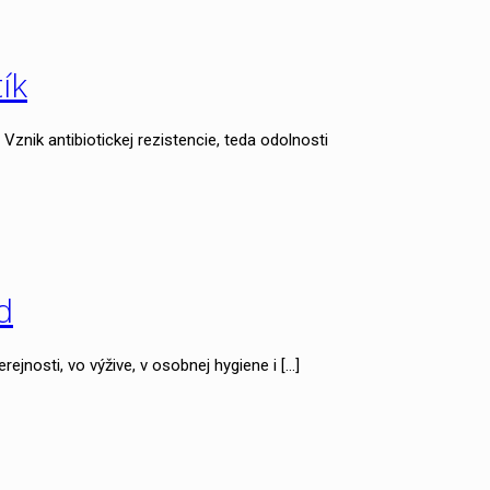
ík
znik antibiotickej rezistencie, teda odolnosti
d
rejnosti, vo výžive, v osobnej hygiene i
[…]