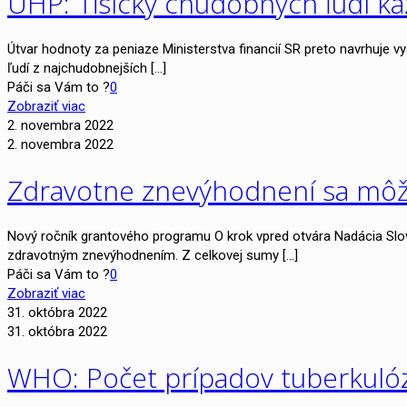
ÚHP: Tisícky chudobných ľudí k
Útvar hodnoty za peniaze Ministerstva financií SR preto navrhuje v
ľudí z najchudobnejších
[…]
Páči sa Vám to ?
0
Zobraziť viac
2. novembra 2022
2. novembra 2022
Zdravotne znevýhodnení sa môžu
Nový ročník grantového programu O krok vpred otvára Nadácia Sl
zdravotným znevýhodnením. Z celkovej sumy
[…]
Páči sa Vám to ?
0
Zobraziť viac
31. októbra 2022
31. októbra 2022
WHO: Počet prípadov tuberkulózy