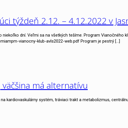
i týždeň 2.12. – 4.12.2022 v Jas
o niekoľko dní. Veľmi sa na všetkých tešíme. Program Vianočného kl
miampm-vianocny-klub-avls2022-web.pdf Program je pestrý
[…]
, väčšina má alternatívu
eky na kardiovaskulárny systém, tráviaci trakt a metabolizmus, centrál