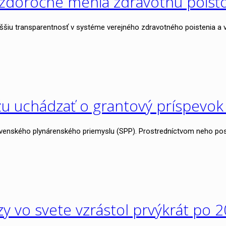
aždoročne menia zdravotnú poisť
yššiu transparentnosť v systéme verejného zdravotného poistenia a vi
 uchádzať o grantový príspevok
ovenského plynárenského priemyslu (SPP). Prostredníctvom neho p
 vo svete vzrástol prvýkrát po 