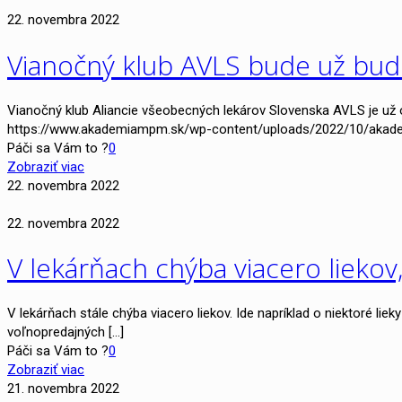
22. novembra 2022
Vianočný klub AVLS bude už budúc
Vianočný klub Aliancie všeobecných lekárov Slovenska AVLS je už 
https://www.akademiampm.sk/wp-content/uploads/2022/10/akade
Páči sa Vám to ?
0
Zobraziť viac
22. novembra 2022
22. novembra 2022
V lekárňach chýba viacero liekov
V lekárňach stále chýba viacero liekov. Ide napríklad o niektoré li
voľnopredajných
[…]
Páči sa Vám to ?
0
Zobraziť viac
21. novembra 2022