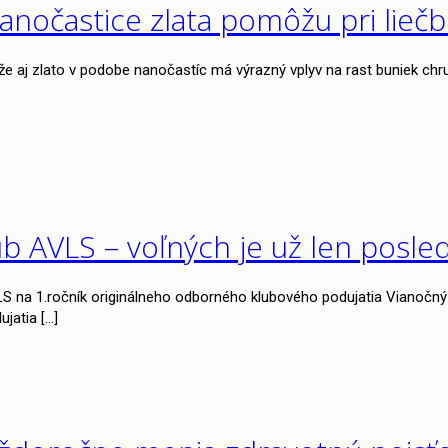
anočastice zlata pomôžu pri lieč
aj zlato v podobe nanočastíc má výrazný vplyv na rast buniek chru
lub AVLS – voľných je už len posle
S na 1.ročník originálneho odborného klubového podujatia Vianočn
ujatia
[…]