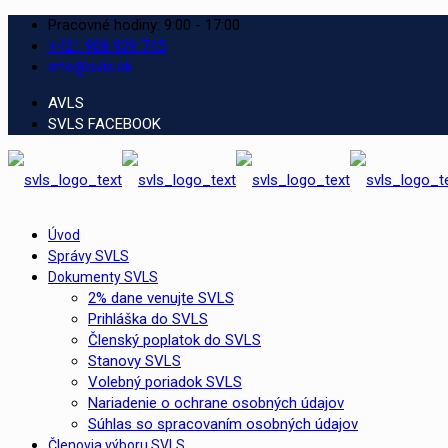
Pracovné hodiny: 9:00 - 17:00
+421 908 939 745
info@svls.sk
AVLS
SVLS FACEBOOK
Úvod
Správy SVLS
Dokumenty SVLS
2% dane venujte SVLS
Prihláška do SVLS
Členský poplatok do SVLS
Stanovy SVLS
Volebný poriadok SVLS
Nariadenie o ochrane osobných údajov
Súhlas so spracovaním osobných údajov
Členovia výboru SVLS