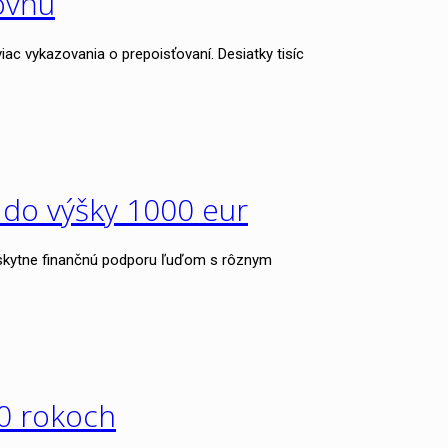
ovňu
ac vykazovania o prepoisťovaní. Desiatky tisíc
 do výšky 1000 eur
oskytne finančnú podporu ľuďom s rôznym
20 rokoch