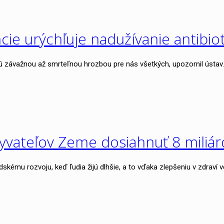
ncie urýchľuje nadužívanie antibiot
ú závažnou až smrteľnou hrozbou pre nás všetkých, upozornil ústav. V
vateľov Zeme dosiahnuť 8 miliár
kému rozvoju, keď ľudia žijú dlhšie, a to vďaka zlepšeniu v zdraví ve