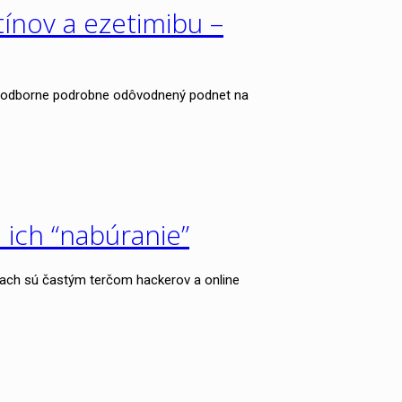
ínov a ezetimibu –
R) odborne podrobne odôvodnený podnet na
 ich “nabúranie”
ieťach sú častým terčom hackerov a online