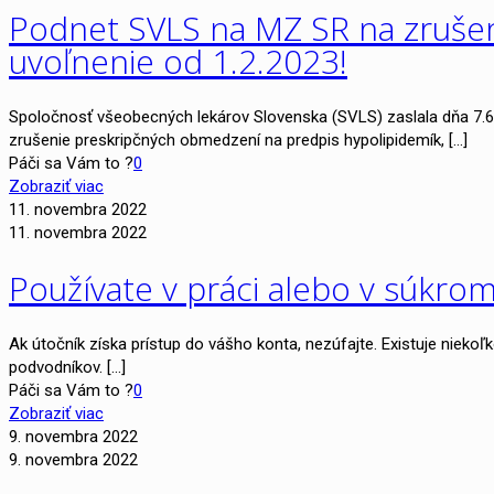
Podnet SVLS na MZ SR na zrušen
uvoľnenie od 1.2.2023!
Spoločnosť všeobecných lekárov Slovenska (SVLS) zaslala dňa 7.6
zrušenie preskripčných obmedzení na predpis hypolipidemík,
[…]
Páči sa Vám to ?
0
Zobraziť viac
11. novembra 2022
11. novembra 2022
Používate v práci alebo v súkromí
Ak útočník získa prístup do vášho konta, nezúfajte. Existuje nieko
podvodníkov.
[…]
Páči sa Vám to ?
0
Zobraziť viac
9. novembra 2022
9. novembra 2022