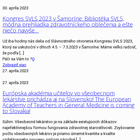
30. apríla 2023
Kongres SVLS 2023 v Šamoríne: Bibliotéka SVLS,
módna prehliadka zdravotníckeho oblečenia a ešte
niečo navyše…
Už iba hodiny nás delia od Slávnostného otvorenia Kongresu SVLS 2023,
ktorý sa uskutoční v dňoch 4.5. – 7.5.2023 v Šamoríne. Máme veľkú radosť,
že podľa
[…]
Páči sa Vám to ?
0
Zobraziť viac
27. apríla 2023
27. apríla 2023
Európska akadémia učiteľov vo všeobecnom
lekárstve prichádza aj na Slovensko! The European
Academy of Teachers in General Medicine is coming
to Slovakia!
Súhrn: Všeobecné lekárstvo je na základe existujúcich dôkazov
najefektívnejšou formou fungovania zdravotnej starostlivosti. Zvyšovanie
počtu všeobecných lekárov je priamo úmerné kvantite a kvalite
vzdelávacieho procesu, pričom národné
[…]