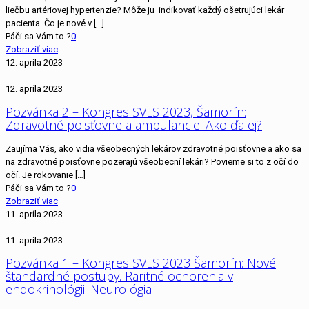
liečbu artériovej hypertenzie? Môže ju indikovať každý ošetrujúci lekár
pacienta. Čo je nové v
[…]
Páči sa Vám to ?
0
Zobraziť viac
12. apríla 2023
12. apríla 2023
Pozvánka 2 – Kongres SVLS 2023, Šamorín:
Zdravotné poisťovne a ambulancie. Ako ďalej?
Zaujíma Vás, ako vidia všeobecných lekárov zdravotné poisťovne a ako sa
na zdravotné poisťovne pozerajú všeobecní lekári? Povieme si to z očí do
očí. Je rokovanie
[…]
Páči sa Vám to ?
0
Zobraziť viac
11. apríla 2023
11. apríla 2023
Pozvánka 1 – Kongres SVLS 2023 Šamorín: Nové
štandardné postupy. Raritné ochorenia v
endokrinológii. Neurológia