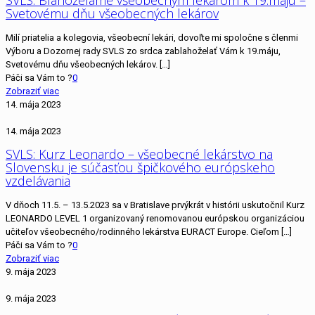
Svetovému dňu všeobecných lekárov
Milí priatelia a kolegovia, všeobecní lekári, dovoľte mi spoločne s členmi
Výboru a Dozornej rady SVLS zo srdca zablahoželať Vám k 19.máju,
Svetovému dňu všeobecných lekárov.
[…]
Páči sa Vám to ?
0
Zobraziť viac
14. mája 2023
14. mája 2023
SVLS: Kurz Leonardo – všeobecné lekárstvo na
Slovensku je súčasťou špičkového európskeho
vzdelávania
V dňoch 11.5. – 13.5.2023 sa v Bratislave prvýkrát v histórii uskutočnil Kurz
LEONARDO LEVEL 1 organizovaný renomovanou európskou organizáciou
učiteľov všeobecného/rodinného lekárstva EURACT Europe. Cieľom
[…]
Páči sa Vám to ?
0
Zobraziť viac
9. mája 2023
9. mája 2023