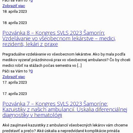
Páči sa Vám to ?
0
Zobraziť viac
18. apríla 2023
18. apríla 2023
Pozvánka 8 – Kongres SVLS 2023 Šamorín:
Vzdelávanie vo všeobecnom lekárstve – medici,
rezidenti, lekári z praxe
Pregraduálne vzdelávanie vo všeobecnom lekárstve. Ako by mala podľa
medikov vyzerať prázdninová prax vo všeobecnej ambulancii? Čo by chceli
medici robiť na stážach počas semestra vo
[…]
Páči sa Vám to ?
0
Zobraziť viac
17. apríla 2023
17. apríla 2023
Pozvánka 7 – Kongres SVLS 2023 Šamoríne:
Kazuistiky z našich ambulancií. Úskalia diferenciálnej
diagnostiky v hematológii
Aké zaujímavé kazuistiky z ambulancií všeobecných lekárov vám chceme
predstaviť a prečo? Aké úskalia a nepredvídané komplikácie prináša