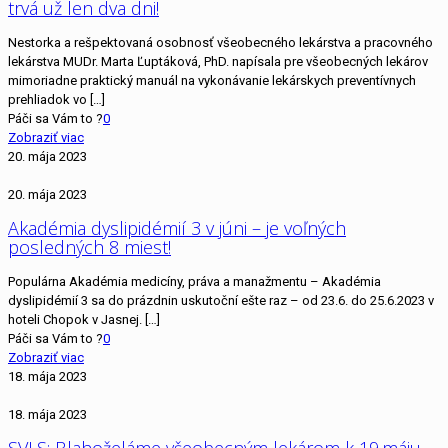
trvá už len dva dni!
Nestorka a rešpektovaná osobnosť všeobecného lekárstva a pracovného
lekárstva MUDr. Marta Ľuptáková, PhD. napísala pre všeobecných lekárov
mimoriadne praktický manuál na vykonávanie lekárskych preventívnych
prehliadok vo
[…]
Páči sa Vám to ?
0
Zobraziť viac
20. mája 2023
20. mája 2023
Akadémia dyslipidémií 3 v júni – je voľných
posledných 8 miest!
Populárna Akadémia medicíny, práva a manažmentu – Akadémia
dyslipidémií 3 sa do prázdnin uskutoční ešte raz – od 23.6. do 25.6.2023 v
hoteli Chopok v Jasnej.
[…]
Páči sa Vám to ?
0
Zobraziť viac
18. mája 2023
18. mája 2023
SVLS: Blahoželáme všeobecným lekárom k 19.máju –