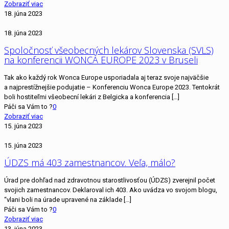
Zobraziť viac
18. júna 2023
18. júna 2023
Spoločnosť všeobecných lekárov Slovenska (SVLS)
na konferencii WONCA EUROPE 2023 v Bruseli
Tak ako každý rok Wonca Europe usporiadala aj teraz svoje najväčšie
a najprestížnejšie podujatie – Konferenciu Wonca Europe 2023. Tentokrát
boli hostiteľmi všeobecní lekári z Belgicka a konferencia
[…]
Páči sa Vám to ?
0
Zobraziť viac
15. júna 2023
15. júna 2023
ÚDZS má 403 zamestnancov. Veľa, málo?
Úrad pre dohľad nad zdravotnou starostlivosťou (ÚDZS) zverejnil počet
svojich zamestnancov. Deklaroval ich 403. Ako uvádza vo svojom blogu,
“vlani boli na úrade upravené na základe
[…]
Páči sa Vám to ?
0
Zobraziť viac
13. júna 2023