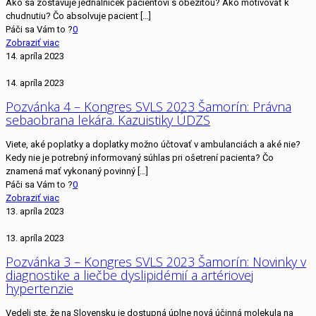
Ako sa zostavuje jednálníček pacientovi s obezitou? Ako motivovať k
chudnutiu? Čo absolvuje pacient
[…]
Páči sa Vám to ?
0
Zobraziť viac
14. apríla 2023
14. apríla 2023
Pozvánka 4 – Kongres SVLS 2023 Šamorín: Právna
sebaobrana lekára. Kazuistiky ÚDZS
Viete, aké poplatky a doplatky možno účtovať v ambulanciách a aké nie?
Kedy nie je potrebný informovaný súhlas pri ošetrení pacienta? Čo
znamená mať vykonaný povinný
[…]
Páči sa Vám to ?
0
Zobraziť viac
13. apríla 2023
13. apríla 2023
Pozvánka 3 – Kongres SVLS 2023 Šamorín: Novinky v
diagnostike a liečbe dyslipidémií a artériovej
hypertenzie
Vedeli ste, že na Slovensku je dostupná úplne nová účinná molekula na