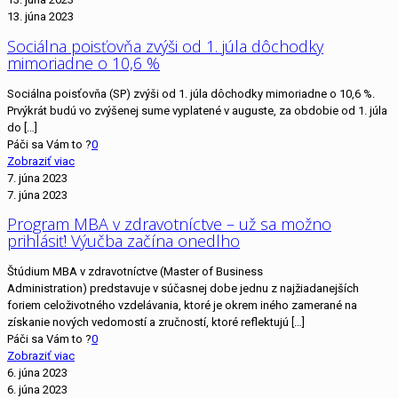
13. júna 2023
Sociálna poisťovňa zvýši od 1. júla dôchodky
mimoriadne o 10,6 %
Sociálna poisťovňa (SP) zvýši od 1. júla dôchodky mimoriadne o 10,6 %.
Prvýkrát budú vo zvýšenej sume vyplatené v auguste, za obdobie od 1. júla
do
[…]
Páči sa Vám to ?
0
Zobraziť viac
7. júna 2023
7. júna 2023
Program MBA v zdravotníctve – už sa možno
prihlásiť! Výučba začína onedlho
Štúdium MBA v zdravotníctve (Master of Business
Administration) predstavuje v súčasnej dobe jednu z najžiadanejších
foriem celoživotného vzdelávania, ktoré je okrem iného zamerané na
získanie nových vedomostí a zručností, ktoré reflektujú
[…]
Páči sa Vám to ?
0
Zobraziť viac
6. júna 2023
6. júna 2023