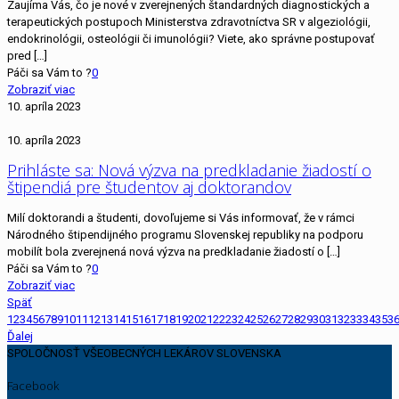
Zaujíma Vás, čo je nové v zverejnených štandardných diagnostických a
terapeutických postupoch Ministerstva zdravotníctva SR v algeziológii,
endokrinológii, osteológii či imunológii? Viete, ako správne postupovať
pred
[…]
Páči sa Vám to ?
0
Zobraziť viac
10. apríla 2023
10. apríla 2023
Prihláste sa: Nová výzva na predkladanie žiadostí o
štipendiá pre študentov aj doktorandov
Milí doktorandi a študenti, dovoľujeme si Vás informovať, že v rámci
Národného štipendijného programu Slovenskej republiky na podporu
mobilít bola zverejnená nová výzva na predkladanie žiadostí o
[…]
Páči sa Vám to ?
0
Zobraziť viac
Späť
1
2
3
4
5
6
7
8
9
10
11
12
13
14
15
16
17
18
19
20
21
22
23
24
25
26
27
28
29
30
31
32
33
34
35
3
Ďalej
SPOLOČNOSŤ VŠEOBECNÝCH LEKÁROV SLOVENSKA
Facebook