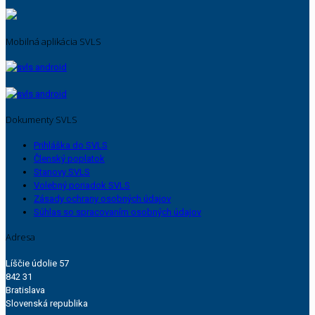
Mobilná aplikácia SVLS
Dokumenty SVLS
Prihláška do SVLS
Členský poplatok
Stanovy SVLS
Volebný poriadok SVLS
Zásady ochrany osobných údajov
Súhlas so spracovaním osobných údajov
Adresa
Líščie údolie 57
842 31
Bratislava
Slovenská republika