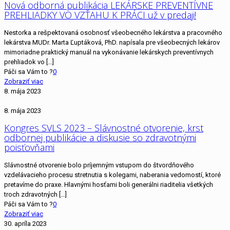
Nová odborná publikácia LEKÁRSKE PREVENTÍVNE
PREHLIADKY VO VZŤAHU K PRÁCI už v predaji!
Nestorka a rešpektovaná osobnosť všeobecného lekárstva a pracovného
lekárstva MUDr. Marta Ľuptáková, PhD. napísala pre všeobecných lekárov
mimoriadne praktický manuál na vykonávanie lekárskych preventívnych
prehliadok vo
[…]
Páči sa Vám to ?
0
Zobraziť viac
8. mája 2023
8. mája 2023
Kongres SVLS 2023 – Slávnostné otvorenie, krst
odbornej publikácie a diskusie so zdravotnými
poisťovňami
Slávnostné otvorenie bolo príjemným vstupom do štvordňového
vzdelávacieho procesu stretnutia s kolegami, naberania vedomostí, ktoré
pretavíme do praxe. Hlavnými hosťami boli generálni riaditelia všetkých
troch zdravotných
[…]
Páči sa Vám to ?
0
Zobraziť viac
30. apríla 2023