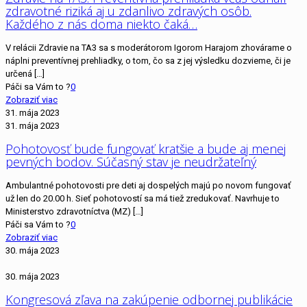
zdravotné riziká aj u zdanlivo zdravých osôb.
Každého z nás doma niekto čaká…
V relácii Zdravie na TA3 sa s moderátorom Igorom Harajom zhovárame o
náplni preventívnej prehliadky, o tom, čo sa z jej výsledku dozvieme, či je
určená
[…]
Páči sa Vám to ?
0
Zobraziť viac
31. mája 2023
31. mája 2023
Pohotovosť bude fungovať kratšie a bude aj menej
pevných bodov. Súčasný stav je neudržateľný
Ambulantné pohotovosti pre deti aj dospelých majú po novom fungovať
už len do 20.00 h. Sieť pohotovostí sa má tiež zredukovať. Navrhuje to
Ministerstvo zdravotníctva (MZ)
[…]
Páči sa Vám to ?
0
Zobraziť viac
30. mája 2023
30. mája 2023
Kongresová zľava na zakúpenie odbornej publikácie