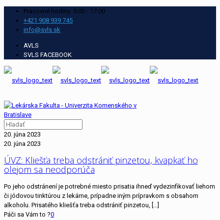
Pracovné hodiny: 9:00 - 17:00
+421 908 939 745
info@svls.sk
AVLS
SVLS FACEBOOK
20. júna 2023
20. júna 2023
ÚVZ: Kliešťa treba odstrániť pinzetou, kvapkať ho
olejom sa neodporúča
Po jeho odstránení je potrebné miesto prisatia ihneď vydezinfikovať liehom
či jódovou tinktúrou z lekárne, prípadne iným prípravkom s obsahom
alkoholu. Prisatého kliešťa treba odstrániť pinzetou,
[…]
Páči sa Vám to ?
0