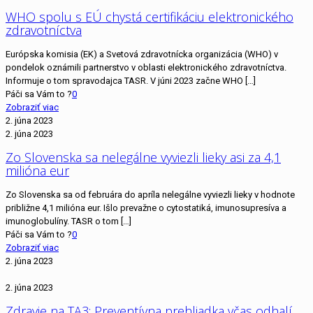
WHO spolu s EÚ chystá certifikáciu elektronického
zdravotníctva
Európska komisia (EK) a Svetová zdravotnícka organizácia (WHO) v
pondelok oznámili partnerstvo v oblasti elektronického zdravotníctva.
Informuje o tom spravodajca TASR. V júni 2023 začne WHO
[…]
Páči sa Vám to ?
0
Zobraziť viac
2. júna 2023
2. júna 2023
Zo Slovenska sa nelegálne vyviezli lieky asi za 4,1
milióna eur
Zo Slovenska sa od februára do apríla nelegálne vyviezli lieky v hodnote
približne 4,1 milióna eur. Išlo prevažne o cytostatiká, imunosupresíva a
imunoglobulíny. TASR o tom
[…]
Páči sa Vám to ?
0
Zobraziť viac
2. júna 2023
2. júna 2023
Zdravie na TA3: Preventívna prehliadka včas odhalí