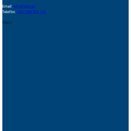
Email:
info@svls.sk
Telefón:
+421 908 939 745
Mapa