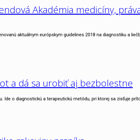
víkendová Akadémia medicíny, prá
anú aktuálnym európskym guidelines 2018 na diagnostiku a liečbu ar
t a dá sa urobiť aj bezbolestne
. Ide o diagnostickú a terapeutickú metódu, pri ktorej sa zisťuje p