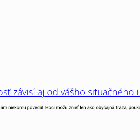
osť závisí aj od vášho situačnéh
h sám niekomu povedal. Hoci môžu znieť len ako obyčajná fráza, pouka