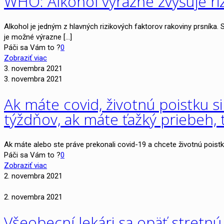
WHO: Alkohol výrazne zvyšuje riz
Alkohol je jedným z hlavných rizikových faktorov rakoviny prsníka.
je možné výrazne
[…]
Páči sa Vám to ?
0
Zobraziť viac
3. novembra 2021
3. novembra 2021
Ak máte covid, životnú poistku 
týždňov, ak máte ťažký priebeh, t
Ak máte alebo ste práve prekonali covid-19 a chcete životnú poistk
Páči sa Vám to ?
0
Zobraziť viac
2. novembra 2021
2. novembra 2021
Všeobecní lekári sa opäť stretn