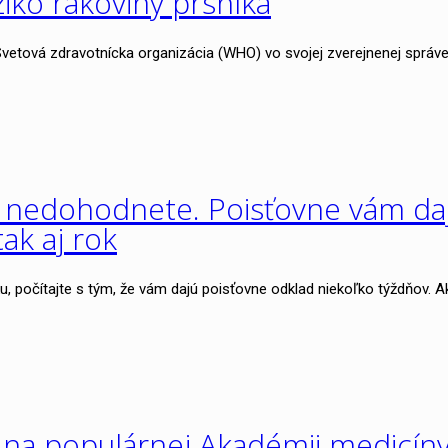
iko rakoviny prsníka
 Svetová zdravotnícka organizácia (WHO) vo svojej zverejnenej správe
si nedohodnete. Poisťovne vám da
ak aj rok
u, počítajte s tým, že vám dajú poisťovne odklad niekoľko týždňov. A
ú na populárnej Akadémii medicín