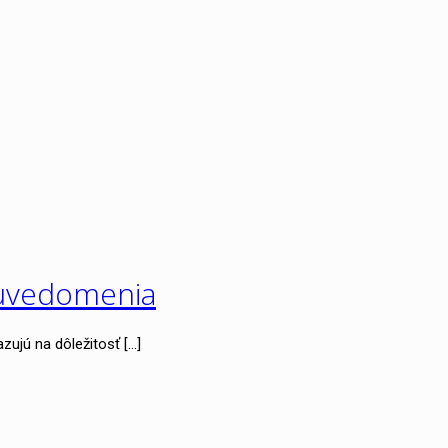
o uvedomenia
zujú na dôležitosť
[…]