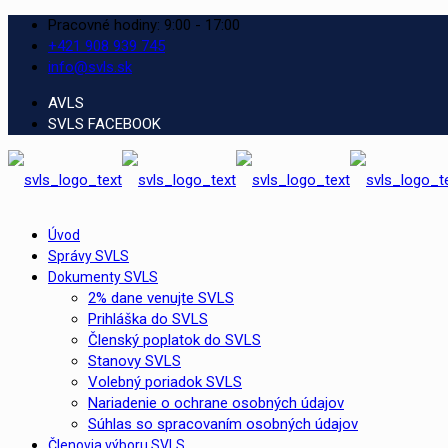
Pracovné hodiny: 9:00 - 17:00
+421 908 939 745
info@svls.sk
AVLS
SVLS FACEBOOK
Úvod
Správy SVLS
Dokumenty SVLS
2% dane venujte SVLS
Prihláška do SVLS
Členský poplatok do SVLS
Stanovy SVLS
Volebný poriadok SVLS
Nariadenie o ochrane osobných údajov
Súhlas so spracovaním osobných údajov
Členovia výboru SVLS