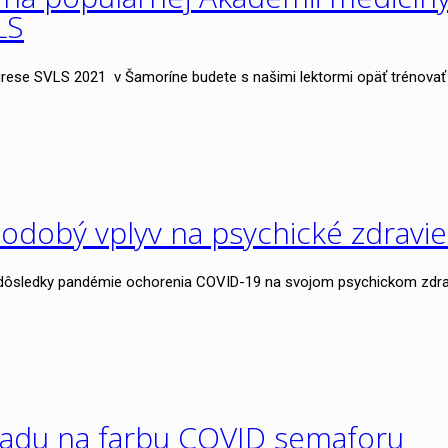
LS
ese SVLS 2021 v Šamoríne budete s našimi lektormi opäť trénovať 
dobý vplyv na psychické zdravie
ť dôsledky pandémie ochorenia COVID-19 na svojom psychickom zdrav
ľadu na farbu COVID semaforu