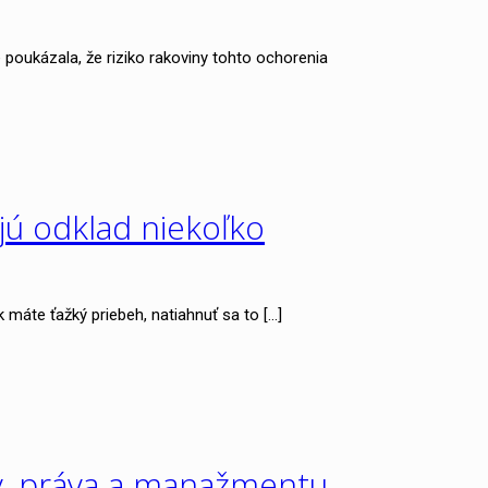
 poukázala, že riziko rakoviny tohto ochorenia
jú odklad niekoľko
k máte ťažký priebeh, natiahnuť sa to
[…]
y, práva a manažmentu.