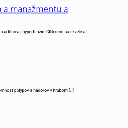
va a manažmentu a
tériovej hypertenzie. Cítili sme sa skvele a
rítomnosť polypov a nádorov v hrubom
[…]