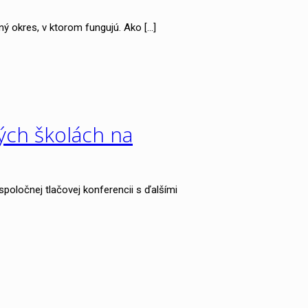
ný okres, v ktorom fungujú. Ako
[…]
ých školách na
oločnej tlačovej konferencii s ďalšími