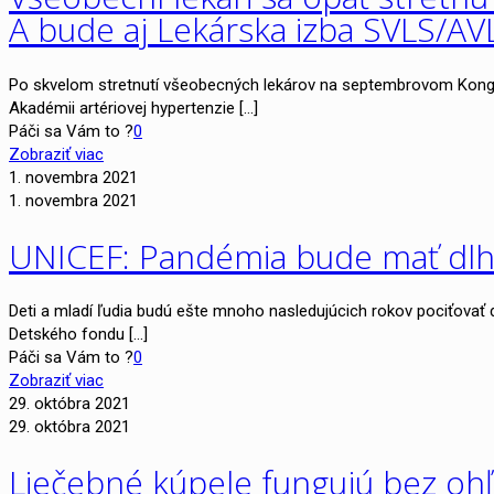
A bude aj Lekárska izba SVLS/AV
Po skvelom stretnutí všeobecných lekárov na septembrovom Kongr
Akadémii artériovej hypertenzie
[…]
Páči sa Vám to ?
0
Zobraziť viac
1. novembra 2021
1. novembra 2021
UNICEF: Pandémia bude mať dlho
Deti a mladí ľudia budú ešte mnoho nasledujúcich rokov pociťova
Detského fondu
[…]
Páči sa Vám to ?
0
Zobraziť viac
29. októbra 2021
29. októbra 2021
Liečebné kúpele fungujú bez oh