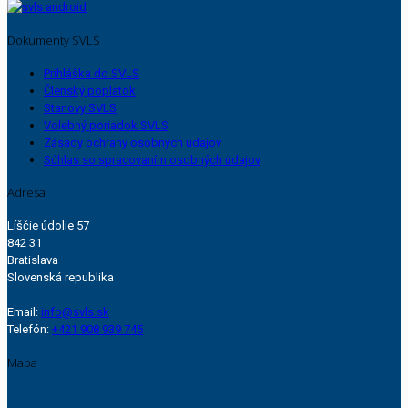
Dokumenty SVLS
Prihláška do SVLS
Členský poplatok
Stanovy SVLS
Volebný poriadok SVLS
Zásady ochrany osobných údajov
Súhlas so spracovaním osobných údajov
Adresa
Líščie údolie 57
842 31
Bratislava
Slovenská republika
Email:
info@svls.sk
Telefón:
+421 908 939 745
Mapa