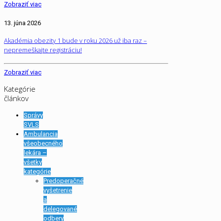
Zobraziť viac
13. júna 2026
Akadémia obezity 1 bude v roku 2026 už iba raz –
nepremeškajte registráciu!
Zobraziť viac
Kategórie
článkov
Správy
SVLS
Ambulancia
všeobecného
lekára –
všetky
kategórie
Predoperačné
vyšetrenie
a
delegované
odbery