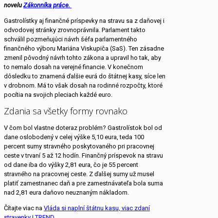
novelu
Zákonníka práce.
Gastrolístky aj finančné príspevky na stravu sa z daňovej i
odvodovej stránky zrovnoprávnila. Parlament takto
schválil pozmeňujúci návrh šéfa parlamentného
finančného výboru Mariána Viskupiča (SaS). Ten zásadne
zmenil pôvodný návrh tohto zákona a upravil ho tak, aby
to nemalo dosah na verejné financie. V konečnom
dôsledku to znamená ďalšie eurá do štátnej kasy, síce len
v drobnom. Má to však dosah na rodinné rozpočty, ktoré
pocítia na svojich pleciach každé euro.
Zdania sa všetky formy rovnako
V čom bol vlastne doteraz problém? Gastrolístok bol od
dane oslobodený v celej výške 5,10 eura, teda 100
percent sumy stravného poskytovaného pri pracovnej
ceste v trvaní 5 až 12 hodín. Finančný príspevok na stravu
od dane iba do výšky 2,81 eura, čo je 55 percent
stravného na pracovnej ceste. Z ďalšej sumy už musel
platiť zamestnanec daň a pre zamestnávateľa bola suma
nad 2,81 eura daňovo neuznaným nákladom.
Čítajte viac na
Vláda si naplní štátnu kasu, viac zdaní
stravenky | TREND