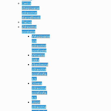
Centrá
integrovanej
zdravotnej
starostlivosti
Tlačivá
Zdravotné
poistenie
Vykazovanie
pre
zdravotné
poisťovne
Výmenné
lístky
Všeobecná
zdravotná
poisťovňa,
a.s.
Dôvera
zdravotná
poisťovňa,
a.s.
Union
zdravotná