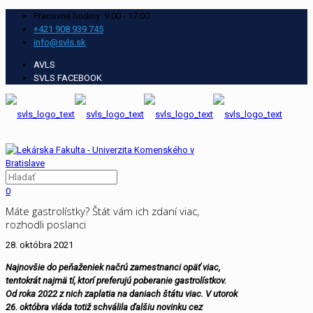
Pracovné hodiny: 9:00 - 17:00
+421 908 939 745
info@svls.sk
AVLS
SVLS FACEBOOK
0
Máte gastrolístky? Štát vám ich zdaní viac,
rozhodli poslanci
28. októbra 2021
Najnovšie do peňaženiek načrú zamestnanci opäť viac,
tentokrát najmä tí, ktorí preferujú poberanie gastrolístkov.
Od roka 2022 z nich zaplatia na daniach štátu viac. V utorok
26. októbra vláda totiž schválila ďalšiu novinku cez