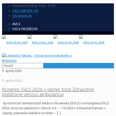
Pracovné hodiny: 9:00 - 17:00
+421 908 939 745
info@svls.sk
AVLS
SVLS FACEBOOK
3. apríla 2026
3. apríla 2026
Kongres SVLS 2026 v Jasnej: blok Zdravotné
poisťovne verzus ambulancia
Spoločnosť všeobecných lekárov Slovenska (SVLS) na Kongrese SVLS
2026, ktorý sa uskutoční v dňoch 4.6. – 7.6.2026 v Swissôtel Damian v
Jasnej, pripravila unikátnu novinku –
[…]