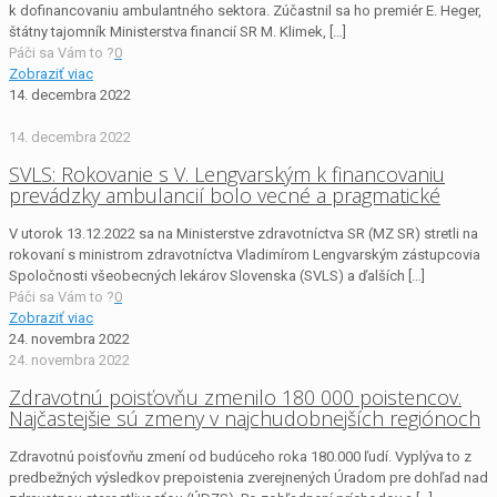
k dofinancovaniu ambulantného sektora. Zúčastnil sa ho premiér E. Heger,
štátny tajomník Ministerstva financií SR M. Klimek,
[…]
Páči sa Vám to ?
0
Zobraziť viac
14. decembra 2022
14. decembra 2022
SVLS: Rokovanie s V. Lengvarským k financovaniu
prevádzky ambulancií bolo vecné a pragmatické
V utorok 13.12.2022 sa na Ministerstve zdravotníctva SR (MZ SR) stretli na
rokovaní s ministrom zdravotníctva Vladimírom Lengvarským zástupcovia
Spoločnosti všeobecných lekárov Slovenska (SVLS) a ďalších
[…]
Páči sa Vám to ?
0
Zobraziť viac
24. novembra 2022
24. novembra 2022
Zdravotnú poisťovňu zmenilo 180 000 poistencov.
Najčastejšie sú zmeny v najchudobnejších regiónoch
Zdravotnú poisťovňu zmení od budúceho roka 180.000 ľudí. Vyplýva to z
predbežných výsledkov prepoistenia zverejnených Úradom pre dohľad nad