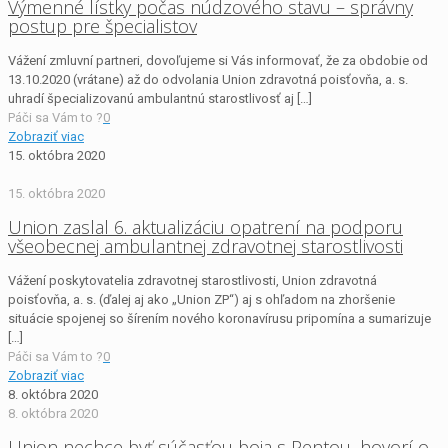
Výmenné lístky počas núdzového stavu – správny
postup pre špecialistov
Vážení zmluvní partneri, dovoľujeme si Vás informovať, že za obdobie od
13.10.2020 (vrátane) až do odvolania Union zdravotná poisťovňa, a. s.
uhradí špecializovanú ambulantnú starostlivosť aj
[…]
Páči sa Vám to ?
0
Zobraziť viac
15. októbra 2020
15. októbra 2020
Union zaslal 6. aktualizáciu opatrení na podporu
všeobecnej ambulantnej zdravotnej starostlivosti
Vážení poskytovatelia zdravotnej starostlivosti, Union zdravotná
poisťovňa, a. s. (ďalej aj ako „Union ZP“) aj s ohľadom na zhoršenie
situácie spojenej so šírením nového koronavírusu pripomína a sumarizuje
[…]
Páči sa Vám to ?
0
Zobraziť viac
8. októbra 2020
8. októbra 2020
Union nechce byť súčasťou boja s Pentou, hovorí o