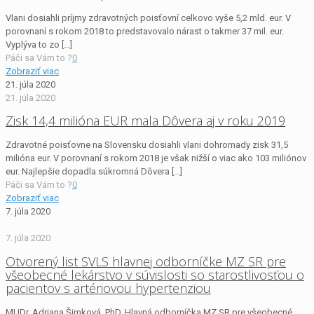
Vlani dosiahli príjmy zdravotných poisťovní celkovo vyše 5,2 mld. eur. V
porovnaní s rokom 2018 to predstavovalo nárast o takmer 37 mil. eur.
Vyplýva to zo
[…]
Páči sa Vám to ?
0
Zobraziť viac
21. júla 2020
21. júla 2020
Zisk 14,4 milióna EUR mala Dôvera aj v roku 2019
Zdravotné poisťovne na Slovensku dosiahli vlani dohromady zisk 31,5
milióna eur. V porovnaní s rokom 2018 je však nižší o viac ako 103 miliónov
eur. Najlepšie dopadla súkromná Dôvera
[…]
Páči sa Vám to ?
0
Zobraziť viac
7. júla 2020
7. júla 2020
Otvorený list SVLS hlavnej odborníčke MZ SR pre
všeobecné lekárstvo v súvislosti so starostlivosťou o
pacientov s artériovou hypertenziou
MUDr. Adriana Šimková, PhD. Hlavná odborníčka MZ SR pre všeobecné