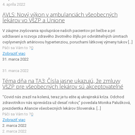
4. apríla 2022
AVLS: Nový výkon v ambulanciách všeobecných
lekárov vo VšZP a Unione
V záujme zvyšovania spolupráce našich pacientov pri liečbe a pri
udržiavaní a rozvoja zdravého životného štýlu pri odvrátiteľných úmrtiach
ovplyvnených artériovou hypertenziou, poruchami látkovej výmeny tukov
[…]
Páči sa Vám to ?
0
Zobraziť viac
31. marca 2022
31. marca 2022
Téma dňa na TA3: Čísla jasne ukazujú, že zmluvy
VšZP pre všeobecných lekárov sú akceptovateľné
“Covid nás zrazil na kolená, teraz je tu ešte aj ukrajinská kríza. Odchod
zdravotníkov nás sprevádza už desať rokov,” povedala Monika Palušková,
prezidentka Aliancie všeobecných lekárov Slovenska.
[…]
Páči sa Vám to ?
0
Zobraziť viac
2. marca 2022
2. marca 2022