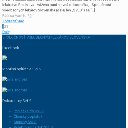
lekárstvo Bratislava Vážená pani hlavná odborníčka, Spoločnosť
všeobecných lekárov Slovenska (ďalej len „SVLS“) sa
[…]
Páči sa Vám to ?
0
Zobraziť viac
1
2
3
Ďalej
SPOLOČNOSŤ VŠEOBECNÝCH LEKÁROV SLOVENSKA
Facebook
Mobilná aplikácia SVLS
Dokumenty SVLS
Prihláška do SVLS
Členský poplatok
Stanovy SVLS
Volebný poriadok SVLS