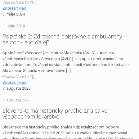
Páči sa Vám to ?
0
Zobraziť viac
3. mája 2024
3. mája 2024
Pozvánka 2: Zdravotné poisťovne a ambulantný
sektor – ako ďalej?
Spoločnosť všeobecných lekárov Slovenska (SVLS) a Aliancia
všeobecných lekárov Slovenska (AVLS) zastupujú v rokovaniach so
zdravotnými poisťovňami najviac ambulancií všeobecného lekárstva na
Slovensku. Situácia v zdravotníctve
[…]
Páči sa Vám to ?
0
Zobraziť viac
7. augusta 2023
7. augusta 2023
Slovensko má historicky prvého znalca vo
všeobecnom lekárstve
Slovensko má historicky prvého znalca v špecializačnom odbore
všeobecné lekárstvo. Dňa 3.8.2023 bola za znalca oficiálne menovaná
prezidentka Spoločnosti všeobecných lekárov Slovenska (SVLS) Monika