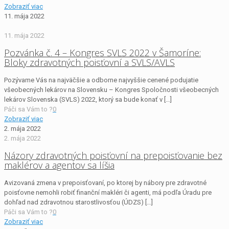
Zobraziť viac
11. mája 2022
11. mája 2022
Pozvánka č. 4 – Kongres SVLS 2022 v Šamoríne:
Bloky zdravotných poisťovní a SVLS/AVLS
Pozývame Vás na najväčšie a odborne najvyššie cenené podujatie
všeobecných lekárov na Slovensku – Kongres Spoločnosti všeobecných
lekárov Slovenska (SVLS) 2022, ktorý sa bude konať v
[…]
Páči sa Vám to ?
0
Zobraziť viac
2. mája 2022
2. mája 2022
Názory zdravotných poisťovní na prepoisťovanie bez
maklérov a agentov sa líšia
Avizovaná zmena v prepoisťovaní, po ktorej by nábory pre zdravotné
poisťovne nemohli robiť finanční makléri či agenti, má podľa Úradu pre
dohľad nad zdravotnou starostlivosťou (ÚDZS)
[…]
Páči sa Vám to ?
0
Zobraziť viac