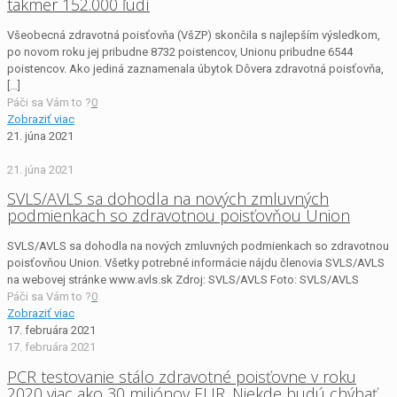
takmer 152.000 ľudí
Všeobecná zdravotná poisťovňa (VšZP) skončila s najlepším výsledkom,
po novom roku jej pribudne 8732 poistencov, Unionu pribudne 6544
poistencov. Ako jediná zaznamenala úbytok Dôvera zdravotná poisťovňa,
[…]
Páči sa Vám to ?
0
Zobraziť viac
21. júna 2021
21. júna 2021
SVLS/AVLS sa dohodla na nových zmluvných
podmienkach so zdravotnou poisťovňou Union
SVLS/AVLS sa dohodla na nových zmluvných podmienkach so zdravotnou
poisťovňou Union. Všetky potrebné informácie nájdu členovia SVLS/AVLS
na webovej stránke www.avls.sk Zdroj: SVLS/AVLS Foto: SVLS/AVLS
Páči sa Vám to ?
0
Zobraziť viac
17. februára 2021
17. februára 2021
PCR testovanie stálo zdravotné poisťovne v roku
2020 viac ako 30 miliónov EUR. Niekde budú chýbať