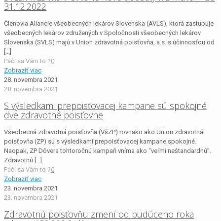
31.12.2022
Členovia Aliancie všeobecných lekárov Slovenska (AVLS), ktorá zastupuje
všeobecných lekárov združených v Spoločnosti všeobecných lekárov
Slovenska (SVLS) majú v Union zdravotná poisťovňa, a.s. s účinnosťou od
[…]
Páči sa Vám to ?
0
Zobraziť viac
28. novembra 2021
28. novembra 2021
S výsledkami prepoisťovacej kampane sú spokojné
dve zdravotné poisťovne
Všeobecná zdravotná poisťovňa (VšZP) rovnako ako Union zdravotná
poisťovňa (ZP) sú s výsledkami prepoisťovacej kampane spokojné.
Naopak, ZP Dôvera tohtoročnú kampaň vníma ako “veľmi neštandardnú”.
Zdravotnú
[…]
Páči sa Vám to ?
0
Zobraziť viac
23. novembra 2021
23. novembra 2021
Zdravotnú poisťovňu zmení od budúceho roka