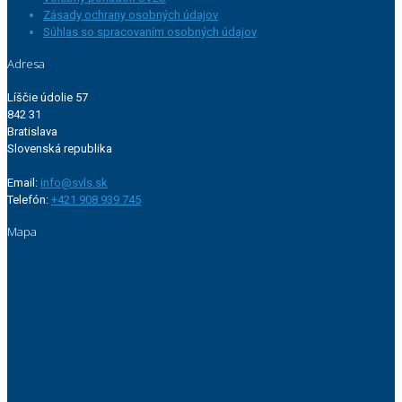
Zásady ochrany osobných údajov
Súhlas so spracovaním osobných údajov
Adresa
Líščie údolie 57
842 31
Bratislava
Slovenská republika
Email:
info@svls.sk
Telefón:
+421 908 939 745
Mapa