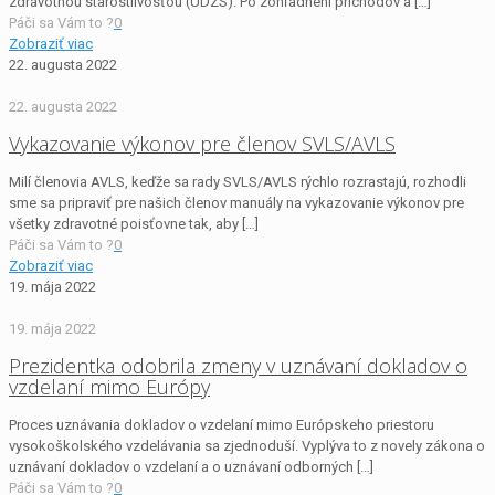
zdravotnou starostlivosťou (ÚDZS). Po zohľadnení príchodov a
[…]
Páči sa Vám to ?
0
Zobraziť viac
22. augusta 2022
22. augusta 2022
Vykazovanie výkonov pre členov SVLS/AVLS
Milí členovia AVLS, keďže sa rady SVLS/AVLS rýchlo rozrastajú, rozhodli
sme sa pripraviť pre našich členov manuály na vykazovanie výkonov pre
všetky zdravotné poisťovne tak, aby
[…]
Páči sa Vám to ?
0
Zobraziť viac
19. mája 2022
19. mája 2022
Prezidentka odobrila zmeny v uznávaní dokladov o
vzdelaní mimo Európy
Proces uznávania dokladov o vzdelaní mimo Európskeho priestoru
vysokoškolského vzdelávania sa zjednoduší. Vyplýva to z novely zákona o
uznávaní dokladov o vzdelaní a o uznávaní odborných
[…]
Páči sa Vám to ?
0