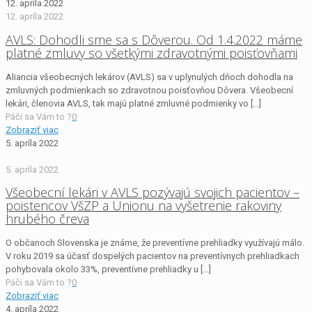
12. apríla 2022
12. apríla 2022
AVLS: Dohodli sme sa s Dôverou. Od 1.4.2022 máme
platné zmluvy so všetkými zdravotnými poisťovňami
Aliancia všeobecných lekárov (AVLS) sa v uplynulých dňoch dohodla na
zmluvných podmienkach so zdravotnou poisťovňou Dôvera. Všeobecní
lekári, členovia AVLS, tak majú platné zmluvné podmienky vo
[…]
Páči sa Vám to ?
0
Zobraziť viac
5. apríla 2022
5. apríla 2022
Všeobecní lekári v AVLS pozývajú svojich pacientov –
poistencov VšZP a Unionu na vyšetrenie rakoviny
hrubého čreva
O občanoch Slovenska je známe, že preventívne prehliadky využívajú málo.
V roku 2019 sa účasť dospelých pacientov na preventívnych prehliadkach
pohybovala okolo 33%, preventívne prehliadky u
[…]
Páči sa Vám to ?
0
Zobraziť viac
4. apríla 2022