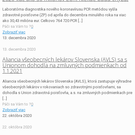
Laboratórna diagnostika nového koronavírusu PCR metódou vyšla
zdravotné poisťovne (ZP) od apríla do decembra minulého roka na viac
ako 30,43 milióna eur. Celkovo 764 720 PCR
[…]
Páči sa Vám to ?
0
Zobraziť viac
13. decembra 2020
13. decembra 2020
Aliancia všeobecných lekárov Slovenska (AVLS) sa s
Unionom dohodla na zmluvných podmienkach od
1.1.2021
Aliancia všeobecných lekárov Slovenska (AVLS), ktorá zastupuje výhradne
všeobecných lekárov v rokovaniach so zdravotnými poisťovňami, sa
dohodla s Union zdravotná poisťovňa, a.s. na zmluvných podmienkach pre
[…]
Páči sa Vám to ?
0
Zobraziť viac
22. októbra 2020
22. októbra 2020