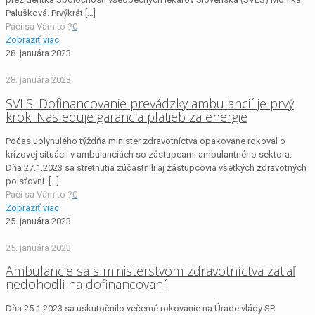
Palušková. Prvýkrát
[…]
Páči sa Vám to ?
0
Zobraziť viac
28. januára 2023
28. januára 2023
SVLS: Dofinancovanie prevádzky ambulancií je prvý
krok. Nasleduje garancia platieb za energie
Počas uplynulého týždňa minister zdravotníctva opakovane rokoval o
krízovej situácii v ambulanciách so zástupcami ambulantného sektora.
Dňa 27.1.2023 sa stretnutia zúčastnili aj zástupcovia všetkých zdravotných
poisťovní.
[…]
Páči sa Vám to ?
0
Zobraziť viac
25. januára 2023
25. januára 2023
Ambulancie sa s ministerstvom zdravotníctva zatiaľ
nedohodli na dofinancovaní
Dňa 25.1.2023 sa uskutočnilo večerné rokovanie na Úrade vlády SR