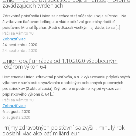
zavádzajúcich tvrdeniach
Zdravotná poisťovňa Union sa nechce stať súčasťou boja s Pentou. Na
štvrtkovom tlačovom brífingu to vláde odkázal generálny riaditeľ
poisťovne Michal Špaňár. „Radi odkázali všetkým, aj vláde, že sa
[…]
Páči sa Vám to ?
0
Zobraziť viac
24. septembra 2020
24. septembra 2020
Union opäť uhrádza od 1.10.2020 všeobecným
lekárom výkon 64
Usmernenie Union zdravotná poisťovňa, a.s. k vykazovaniu príplatkových
výkonov v súvislosti s využívaním osobitných ochranných pracovných
prostriedkov (2.aktualizácia) Zvýhodnené podmienky pri vykazovaní
príplatkového výkonu č. 64
[…]
Páči sa Vám to ?
0
Zobraziť viac
6. augusta 2020
6. augusta 2020
Príjmy zdravotných poisťovní sa zvýšili, minulý rok
dosiahli viac ako päť miliárd eur