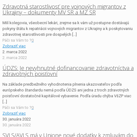
Zdravotná starostlivosť pre vojnových migrantov z
Ukrajiny – dokumenty MV SR a MZ SR
Milí kolegovia, všeobecní lekári, zrejme sa k vám už postupne dostávajú
pokyny štátu k repatriácii vojnových migrantov z Ukrajiny a k poskytovaniu
zdravotnej starostlivosti pre dospelých
[…]
Páči sa Vám to ?
0
Zobraziť viac
2. marca 2022
2. marca 2022
ÚDZS: Je nevyhnutné dofinancovanie zdravotníctva a
zdravotných poisťovní
Na základe predbežného vyhodnotenia plnenia ukazovateľov podľa
európskeho štandardu nemá podľa ÚDZS ani jedna z troch zdravotných
poisťovní dostatočné kapitálové vybavenie. Podľa úradu chýba VšZP viac
[…]
Páči sa Vám to ?
0
Zobraziť viac
30. januára 2022
30. januára 2022
SVLS/AVLS má v Unione nové dodatky k zmluvám do