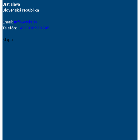
Bratislava
Slovenská republika
Email:
info@svls.sk
Telefón:
+421 908 939 745
Mapa