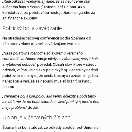
„Radi odkázali všetkým, aj vláde, že sa nechceme stať
súčasťou boja s Pentou,“
uviedol šéf
Unionu
. Ako
konštatoval, za poisťovňou nestoja žiadni oligarchovia
ani finančné skupiny.
Politický boj a zavádzanie
Na stredajšej tlačovej konferencii podľa Špaňára od
zástupcov vlády odzneli zavádzajúce tvrdenia.
„Naša poisťovňa rozhodne zo systému verejného
zdravotníctva žiadne zdroje nikdy nevyťahovala, nevyťahuje
a vyťahovať nebude,“
povedal. Obsah slov, ktoré v stredu
odzneli, vníma
Union
ako politický boj. Generálny riaditeľ
poisťovne si nemyslí, že cesta trestných oznámení je tou
najlepšou a verí, že sa nebudú musieť brániť právnou
cestou.
„Vnímame boj s korupciou ako veľmi dôležitý a podstatný,
ale dúfame, že sa bude skutočne viesť proti tým, ktorí s ňou
majú problém,“
dodal.
Union je v červených číslach
Špaňár tiež konštatoval, že odkedy spoločnosť
Union
na