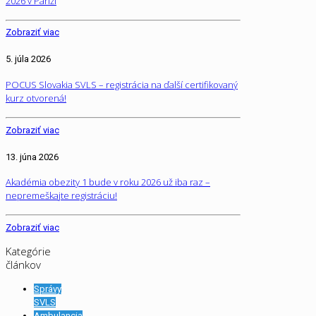
2026 v Paríži
Zobraziť viac
5. júla 2026
POCUS Slovakia SVLS – registrácia na ďalší certifikovaný
kurz otvorená!
Zobraziť viac
13. júna 2026
Akadémia obezity 1 bude v roku 2026 už iba raz –
nepremeškajte registráciu!
Zobraziť viac
Kategórie
článkov
Správy
SVLS
Ambulancia