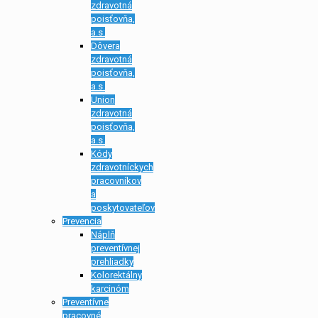
zdravotná
poisťovňa,
a.s.
Dôvera
zdravotná
poisťovňa,
a.s.
Union
zdravotná
poisťovňa,
a.s.
Kódy
zdravotníckych
pracovníkov
a
poskytovateľov
Prevencia
Náplň
preventívnej
prehliadky
Kolorektálny
karcinóm
Preventívne
pracovné