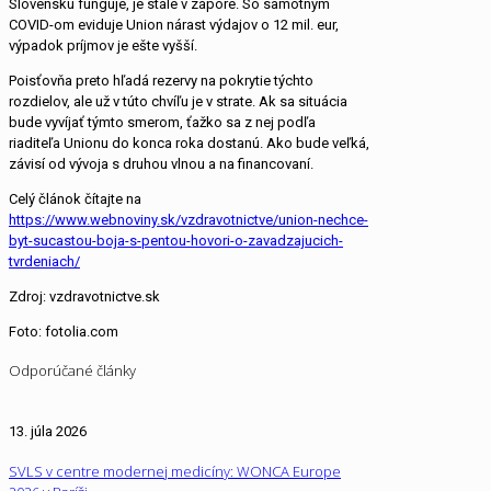
Slovensku funguje, je stále v zápore. So samotným
COVID-om eviduje
Union
nárast výdajov o 12 mil. eur,
výpadok príjmov je ešte vyšší.
Poisťovňa preto hľadá rezervy na pokrytie týchto
rozdielov, ale už v túto chvíľu je v strate. Ak sa situácia
bude vyvíjať týmto smerom, ťažko sa z nej podľa
riaditeľa
Unionu
do konca roka dostanú. Ako bude veľká,
závisí od vývoja s druhou vlnou a na financovaní.
Celý článok čítajte na
https://www.webnoviny.sk/vzdravotnictve/union-nechce-
byt-sucastou-boja-s-pentou-hovori-o-zavadzajucich-
tvrdeniach/
Zdroj: vzdravotnictve.sk
Foto: fotolia.com
Odporúčané články
13. júla 2026
SVLS v centre modernej medicíny: WONCA Europe