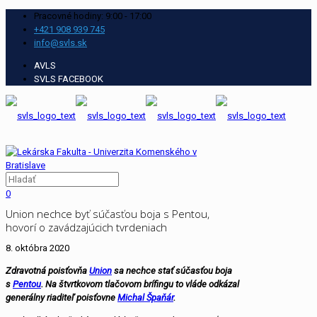
Pracovné hodiny: 9:00 - 17:00
+421 908 939 745
info@svls.sk
AVLS
SVLS FACEBOOK
0
Union nechce byť súčasťou boja s Pentou,
hovorí o zavádzajúcich tvrdeniach
8. októbra 2020
Zdravotná poisťovňa
Union
sa nechce stať súčasťou boja
s
Pentou
. Na štvrtkovom tlačovom brífingu to vláde odkázal
generálny riaditeľ poisťovne
Michal Špaňár
.