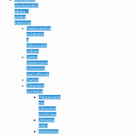
všeobecného
lekára –
všetky
kategórie
Predoperačné
vyšetrenie
a
delegované
odbery
Centrá
integrovanej
zdravotnej
starostlivosti
Tlačivá
Zdravotné
poistenie
Vykazovanie
pre
zdravotné
poisťovne
Výmenné
lístky
Všeobecná