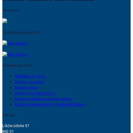
Facebook
Mobilná aplikácia SVLS
Dokumenty SVLS
Prihláška do SVLS
Členský poplatok
Stanovy SVLS
Volebný poriadok SVLS
Zásady ochrany osobných údajov
Súhlas so spracovaním osobných údajov
Adresa
Líščie údolie 57
842 31