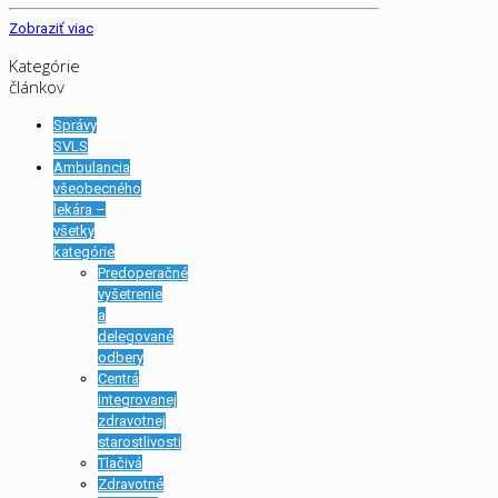
Zobraziť viac
Kategórie
článkov
Správy
SVLS
Ambulancia
všeobecného
lekára –
všetky
kategórie
Predoperačné
vyšetrenie
a
delegované
odbery
Centrá
integrovanej
zdravotnej
starostlivosti
Tlačivá
Zdravotné