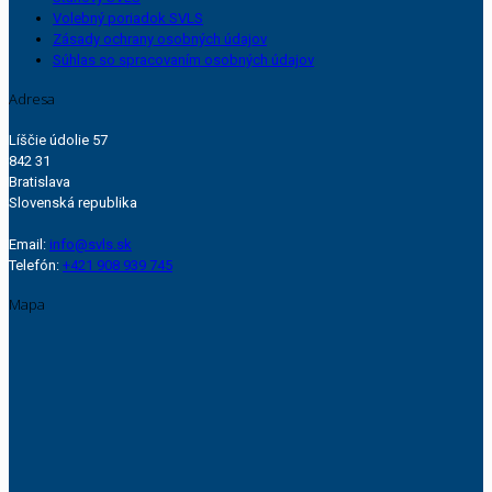
Volebný poriadok SVLS
Zásady ochrany osobných údajov
Súhlas so spracovaním osobných údajov
Adresa
Líščie údolie 57
842 31
Bratislava
Slovenská republika
Email:
info@svls.sk
Telefón:
+421 908 939 745
Mapa