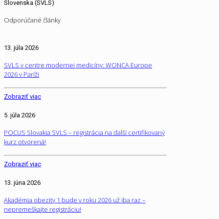
Slovenska (SVLS)
Odporúčané články
13. júla 2026
SVLS v centre modernej medicíny: WONCA Europe
2026 v Paríži
Zobraziť viac
5. júla 2026
POCUS Slovakia SVLS – registrácia na ďalší certifikovaný
kurz otvorená!
Zobraziť viac
13. júna 2026
Akadémia obezity 1 bude v roku 2026 už iba raz –
nepremeškajte registráciu!