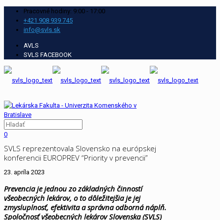
Pracovné hodiny: 9:00 - 17:00
+421 908 939 745
info@svls.sk
AVLS
SVLS FACEBOOK
0
SVLS reprezentovala Slovensko na európskej
konferencii EUROPREV “Priority v prevencii”
23. apríla 2023
Prevencia je jednou zo základných činností
všeobecných lekárov, o to dôležitejšia je jej
zmysluplnosť, efektivita a správna odborná náplň.
Spoločnosť všeobecných lekárov Slovenska (SVLS)