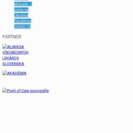
Migranti –
vojna na
Ukrajine
Pandémia
COVID-19
PARTNERI