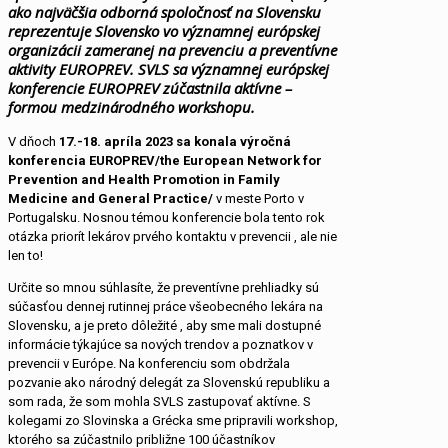
ako najväčšia odborná spoločnosť na Slovensku
reprezentuje Slovensko vo významnej európskej
organizácii zameranej na prevenciu a preventívne
aktivity EUROPREV. SVLS sa významnej európskej
konferencie EUROPREV zúčastnila aktívne –
formou medzinárodného workshopu.
V dňoch
17.-18. apríla 2023 sa konala výročná
konferencia EUROPREV/the European Network for
Prevention and Health Promotion in Family
Medicine and General Practice/
v meste Porto v
Portugalsku. Nosnou témou konferencie bola tento rok
otázka priorít lekárov prvého kontaktu v prevencii , ale nie
len to!
Určite so mnou súhlasíte, že preventívne prehliadky sú
súčasťou dennej rutinnej práce všeobecného lekára na
Slovensku, a je preto dôležité , aby sme mali dostupné
informácie týkajúce sa nových trendov a poznatkov v
prevencii v Európe. Na konferenciu som obdržala
pozvanie ako národný delegát za Slovenskú republiku a
som rada, že som mohla SVLS zastupovať aktívne. S
kolegami zo Slovinska a Grécka sme pripravili workshop,
ktorého sa zúčastnilo približne 100 účastníkov