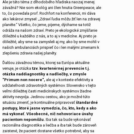
Ale je táto téma z dlhodobého hľadiska naozaj menej
závažná? Nie som ekológ ani člen hnutia Greenpeace, ale
to, čo povedala prof. Rochfort na konferencii, mi dáva
ako lekárovi zmysel: „Zdraví ľudia môžu žiť len na zdravej
planéte.“ Všetko, čo jeme, pijeme, dýchame sa totiž
odráža na našom zdraví. Preto je ekologické zmýšľanie
dôležité u každého z nás, a to aj v medicíne. Aj preto je
dôležité, aby sme sa zamysleli aj my, ako by sme mohli v
našich ambulanciách prispieť čo i len malými zmenami k
zlepšeniu zdravia našej planéty.
Ďalšou závažnou témou, ktorej sa Európa aktuálne
venuje, je otázka
tzv. kvartenérnej prevencie t.j.
otázka naddiagnostiky a nadliečby, v zmysle
“Primum non nocere“,
ale aj v kontexte efektivity a
udržateľnosti zdravotných systémov. Slovensko v tejto
veľmi dôležitej časti medicínskych systémov žiadne
aktivity nevyvíja. Jedinou cestou, ako je možné túto
situáciu zmeniť, je kontinuálne pripravovať
štandardné
postupy, ktoré jasne vymedzia, čo, kto, kedy a ako
má vykonať.
Všeobecné, nič nehovoriace úvahy
pacientom nepomôžu.
Iba tak sa bude vykonávať
racionálna diagnostika a liečba a iba tak bude zároveň
zaistené, že pacient dostane všetko potrebné, aby sa