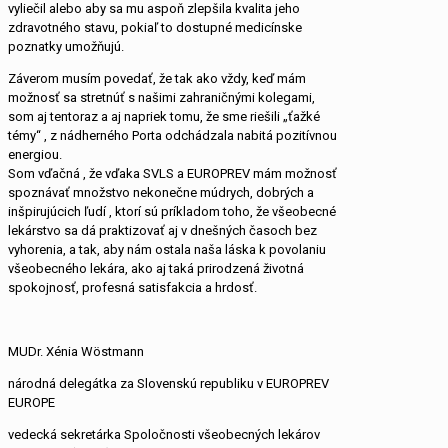
vyliečil alebo aby sa mu aspoň zlepšila kvalita jeho
zdravotného stavu, pokiaľ to dostupné medicínske
poznatky umožňujú.
Záverom musím povedať, že tak ako vždy, keď mám
možnosť sa stretnúť s našimi zahraničnými kolegami,
som aj tentoraz a aj napriek tomu, že sme riešili „ťažké
témy“ , z nádherného Porta odchádzala nabitá pozitívnou
energiou.
Som vďačná , že vďaka SVLS a EUROPREV mám možnosť
spoznávať množstvo nekonečne múdrych, dobrých a
inšpirujúcich ľudí , ktorí sú príkladom toho, že všeobecné
lekárstvo sa dá praktizovať aj v dnešných časoch bez
vyhorenia, a tak, aby nám ostala naša láska k povolaniu
všeobecného lekára, ako aj taká prirodzená životná
spokojnosť, profesná satisfakcia a hrdosť.
MUDr. Xénia Wöstmann
národná delegátka za Slovenskú republiku v EUROPREV
EUROPE
vedecká sekretárka Spoločnosti všeobecných lekárov