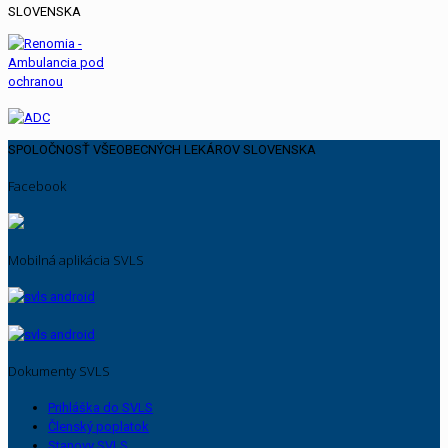
SPOLOČNOSŤ VŠEOBECNÝCH LEKÁROV SLOVENSKA
Facebook
Mobilná aplikácia SVLS
Dokumenty SVLS
Prihláška do SVLS
Členský poplatok
Stanovy SVLS