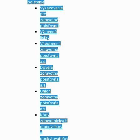
poistenie
Vykazovanie
pre
zdravotné
poisťovne
Výmenné
lístky
Všeobecná
zdravotná
poisťovňa,
a.s.
Dôvera
zdravotná
poisťovňa,
a.s.
Union
zdravotná
poisťovňa,
a.s.
Kódy
zdravotníckych
pracovníkov
a
poskytovateľov