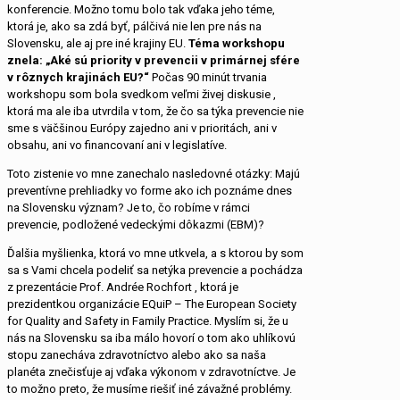
konferencie. Možno tomu bolo tak vďaka jeho téme,
ktorá je, ako sa zdá byť, pálčivá nie len pre nás na
Slovensku, ale aj pre iné krajiny EU.
Téma workshopu
znela: „Aké sú priority v prevencii v primárnej sfére
v rôznych krajinách EU?“
Počas 90 minút trvania
workshopu som bola svedkom veľmi živej diskusie ,
ktorá ma ale iba utvrdila v tom, že čo sa týka prevencie nie
sme s väčšinou Európy zajedno ani v prioritách, ani v
obsahu, ani vo financovaní ani v legislatíve.
Toto zistenie vo mne zanechalo nasledovné otázky: Majú
preventívne prehliadky vo forme ako ich poznáme dnes
na Slovensku význam? Je to, čo robíme v rámci
prevencie, podložené vedeckými dôkazmi (EBM)?
Ďalšia myšlienka, ktorá vo mne utkvela, a s ktorou by som
sa s Vami chcela podeliť sa netýka prevencie a pochádza
z prezentácie Prof. Andrée Rochfort , ktorá je
prezidentkou organizácie EQuiP – The European Society
for Quality and Safety in Family Practice. Myslím si, že u
nás na Slovensku sa iba málo hovorí o tom ako uhlíkovú
stopu zanecháva zdravotníctvo alebo ako sa naša
planéta znečisťuje aj vďaka výkonom v zdravotníctve. Je
to možno preto, že musíme riešiť iné závažné problémy.