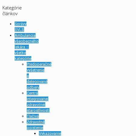
Kategórie
článkov
Správy
SVLS
Ambulancia
všeobecného
lekára –
všetky
kategórie
Predoperačné
vyšetrenie
a
delegované
odbery
Centrá
integrovanej
zdravotnej
starostlivosti
Tlačivá
Zdravotné
poistenie
Vykazovanie