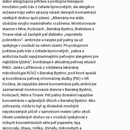
slabo alergizujúca pŕhľava a postupne klesajúce
množstvo peľu tráv z čeľade lipnicovitých, ale alergikov
súčasne trápi veľmi výrazný nárast denných koncentrácií
všetkých druhov spór plesní. „Alternária má stále
obdobie svojho maximálneho rozšírenia. Monitorovacie
stanice v Nitre, Košiciach , Banskej Bystrici, Bratislave a
Trnave však už zachytili peľ ďalšieho „nepriateľa
polinotikov“- ambrózie a navyše peľ paliny sa už
vyskytuje v ovzduší na celom území. Pri postupnom
poklese peľu tráv z čeľade lipnicovitých , palina a
ambrózia budú najvýznamnejšími peľovými alergénmi pre
najbližšie týždne“, konštatuje k aktuálnej peľovej situácii
RNDr. Janka Lafférsová z oddelenia lekárskej
mikrobiológie RÚVZ v Banskej Bystrici, pod ktoré spadá
aj koordinácia peľovej informačnej služby (PIS) v SR.
Dodáva, že najvyššie denné koncentrácie peľu ambrózie
zaznamenali monitorovacie stanice v Banskej Bystrici,
Košiciach, Nitre a Trnave. Peľ paliny dosiahol najvyššie
koncentrácie v uplynulých dňoch v Banskej Bystrici. Ako
zdôraznila, môže to byť aj dôsledok mnohých
nepokosených plôch v samotnom meste i jeho okolí.
Okrem uvedených druhov sa v ovzduší vyskytoval v
nízkych koncentráciách ešte peľ pajaseňa, lipy,
skorocelu, štiavu, mrlíka, chmeľu, mrkvovitých a