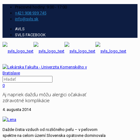
Pracovné hodiny: 9:00 - 17:00
+421 908 939 745
info@svls.sk
AVLS
SVLS FACEBOOK
0
Aj napriek dažďu môžu alergici očakávať
zdravotné komplikácie
4. augusta 2014
Dažde čistia vzduch od rozličného peľu – v peľovom
spektre na celom území Slovenska opätovne dominovala