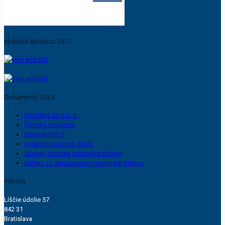
Mobilná aplikácia SVLS
Dokumenty SVLS
Prihláška do SVLS
Členský poplatok
Stanovy SVLS
Volebný poriadok SVLS
Zásady ochrany osobných údajov
Súhlas so spracovaním osobných údajov
Adresa
Líščie údolie 57
842 31
Bratislava