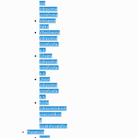
pre
zdravotné
poisťovne
Výmenné
lístky
Všeobecná
zdravotná
poisťovňa,
a.s.
Dôvera
zdravotná
poisťovňa,
a.s.
Union
zdravotná
poisťovňa,
a.s.
Kódy
zdravotníckych
pracovníkov
a
poskytovateľov
Prevencia
Náplň