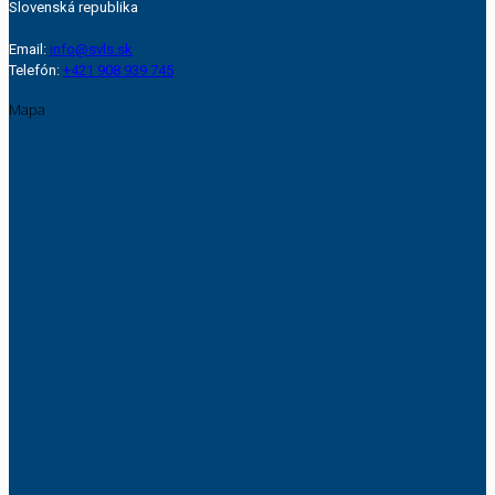
Slovenská republika
Email:
info@svls.sk
Telefón:
+421 908 939 745
Mapa