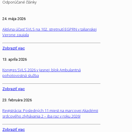
Odporúčané články
24. mája 2026
Aktívna účasť SVLS na 102. stretnutí EGPRN v talianskej
Verone zaujala
Zobraziť viac
13. apríla 2026
Kongres SVLS 2026 v Jasnej: blok Ambulantná
pohotovostná služba
Zobraziť viac
23. februára 2026
Registrácia: Posledných 11 miest na marcovej Akadémii
srdcového zlyhávania 2 – iba raz v roku 2026!
Zobraziť viac