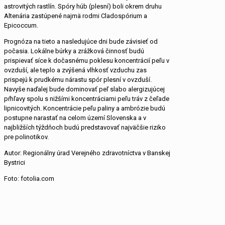
astrovitých rastlín. Spóry húb (plesní) boli okrem druhu
Altenária zastúpené najmä rodmi Cladospórium a
Epicoccum.
Prognóza na tieto a nasledujúce dni bude závisieť od
počasia. Lokálne búrky a zrážková činnosť budú
prispievať síce k dočasnému poklesu koncentrácií peľu v
ovzduší, ale teplo a zvýšená vlhkosť vzduchu zas
prispejú k prudkému nárastu spór plesní v ovzduší.
Navyše naďalej bude dominovať peľ slabo alergizujúcej
pŕhľavy spolu s nižšími koncentráciami peľu tráv z čeľade
lipnicovitých. Koncentrácie peľu paliny a ambrózie budú
postupne narastať na celom území Slovenska a v
najbližších týždňoch budú predstavovať najväčšie riziko
pre polinotikov.
Autor: Regionálny úrad Verejného zdravotníctva v Banskej
Bystrici
Foto: fotolia.com