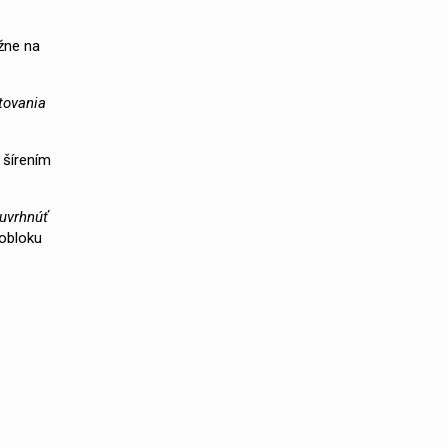
žne na
tovania
 šírením
 uvrhnúť
robloku