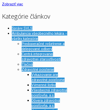
Zobraziť viac
Kategórie článkov
Správy SVLS
Ambulancia všeobecného lekára –
všetky kategórie
Predoperačné vyšetrenie a
delegované odbery
Centrá integrovanej
zdravotnej starostlivosti
Tlačivá
Zdravotné poistenie
Vykazovanie pre
zdravotné poisťovne
Výmenné lístky
Všeobecná zdravotná
poisťovňa, a.s.
Dôvera zdravotná
poisťovňa, a.s.