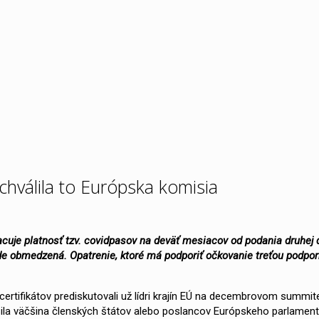
chválila to Európska komisia
racuje platnosť tzv. covidpasov na deväť mesiacov od podania druhej 
ude obmedzená. Opatrenie, ktoré má podporiť očkovanie treťou podpo
ertifikátov prediskutovali už lídri krajín EÚ na decembrovom summit
lasila väčšina členských štátov alebo poslancov Európskeho parlament