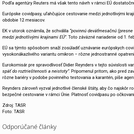
Podľa agentúry Reuters má však tento návrh v rámci EÚ dostatočn
Európske covidpasy, uľahčujúce cestovanie medzi jednotlivými kraj
obdobie 12 mesiacov.
EK v utorok oznámila, že schválila
“povinnú deväťmesačnú (presne 2
medzi jednotlivými krajinami EÚ”
. Toto záväzné nariadenie od 1. f
EÚ sa týmto spôsobom snaží zosúladiť uznávanie európskych covidpa
vysokonákazlivého variantu omikron – rôzne jednostranné opatren
Eurokomisár pre spravodlivosť Didier Reynders v tejto súvislosti va
späť do roztrieštenosti a neistoty”
. Pripomenul pritom, ako pred z
rôzne bariéry v podobe povinného testovania a karantén, píše agen
Reynders zároveň vyzval jednotlivé členské štáty, aby čo najskôr ro
bezpečné cestovanie v rámci Únie. Platnosť covidpasu po očkovan
Zdroj: TASR
Foto: TASR
Odporúčané články