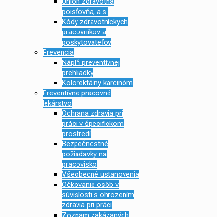
Union zdravotná
poisťovňa, a.s.
Kódy zdravotníckych
pracovníkov a
poskytovateľov
Prevencia
Náplň preventívnej
prehliadky
Kolorektálny karcinóm
Preventívne pracovné
lekárstvo
Ochrana zdravia pri
práci v špecifickom
prostredí
Bezpečnostné
požiadavky na
pracovisko
Všeobecné ustanovenia
Očkovanie osôb v
súvislosti s ohrozením
zdravia pri práci
Zoznam zakázaných