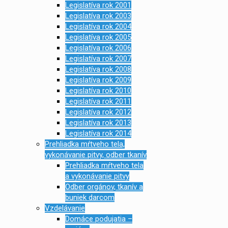
Legislatíva rok 2001
Legislatíva rok 2003
Legislatíva rok 2004
Legislatíva rok 2005
Legislatíva rok 2006
Legislatíva rok 2007
Legislatíva rok 2008
Legislatíva rok 2009
Legislatíva rok 2010
Legislatíva rok 2011
Legislatíva rok 2012
Legislatíva rok 2013
Legislatíva rok 2014
Prehliadka mŕtveho tela,
vykonávanie pitvy, odber tkanív
Prehliadka mŕtveho tela
a vykonávanie pitvy
Odber orgánov, tkanív a
buniek darcom
Vzdelávanie
Domáce podujatia –