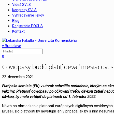
Videá SVLS
Kongresy SVLS
Vyhľadávanie liekov
Blog
Registrácia POCUS
Kontakt
0
Covidpasy budú platiť deväť mesiacov, s
22. decembra 2021
Európska komisia (EK) v utorok schválila nariadenie, ktorým sa sk
vakcíny. Platnosť covidpasu po očkovaní treťou dávkou zatiaľ neb
dávkou, by malo vstúpiť do platnosti od 1. februára 2022.
Návrh na obmedzenie platnosti európskych digitálnych covidových c
Bruseli. Do platnosti by nevstúpil len v prípade, ak by s ním nesúh