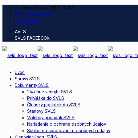
Pracovné hodiny: 9:00 - 17:00
+421 908 939 745
info@svls.sk
AVLS
SVLS FACEBOOK
Úvod
Správy SVLS
Dokumenty SVLS
2% dane venujte SVLS
Prihláška do SVLS
Členský poplatok do SVLS
Stanovy SVLS
Volebný poriadok SVLS
Nariadenie o ochrane osobných údajov
Súhlas so spracovaním osobných údajov
Členovia výboru SVLS