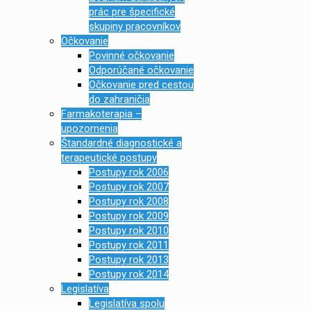
prác pre špecifické
skupiny pracovníkov
Očkovanie
Povinné očkovanie
Odporúčané očkovanie
Očkovanie pred cestou
do zahraničia
Farmakoterapia –
upozornenia
Štandardné diagnostické a
terapeutické postupy
Postupy rok 2006
Postupy rok 2007
Postupy rok 2008
Postupy rok 2009
Postupy rok 2010
Postupy rok 2011
Postupy rok 2013
Postupy rok 2014
Legislatíva
Legislatíva spolu