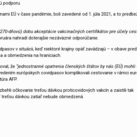
ú podporu.
inami EÚ v čase pandémie, boli zavedené od 1. júla 2021, a to predbe
70-dňovú) dobu akceptácie vakcinačných certifikátov pre účely ces
ebruára nahradí doterajšie nezáväzné odporúčanie.
sov v situácii, keď niektoré krajiny opäť zavádzajú – v obave pred
ia a obmedzenia na hraniciach.
roval, že
“jednostranné opatrenia členských štátov by nás (EÚ) mohli
avedením európskych covidpasov komplikovali cestovanie v rámci eu
túra AFP.
zbehli očkovanie treťou dávkou proticovidových vakcín a zaistili tak
í treťou dávkou zatiaľ nebude obmedzená.