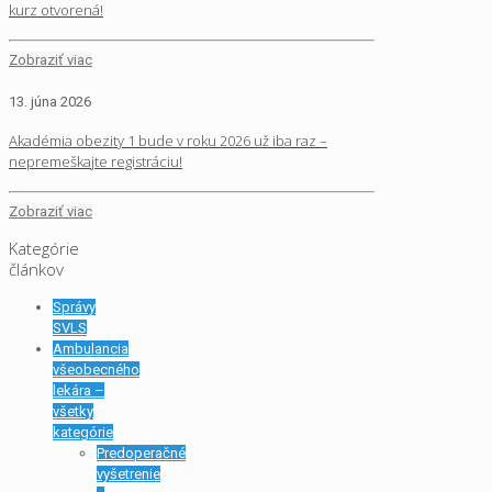
kurz otvorená!
Zobraziť viac
13. júna 2026
Akadémia obezity 1 bude v roku 2026 už iba raz –
nepremeškajte registráciu!
Zobraziť viac
Kategórie
článkov
Správy
SVLS
Ambulancia
všeobecného
lekára –
všetky
kategórie
Predoperačné
vyšetrenie