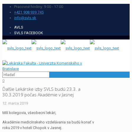
Pracovné hodiny: 9:00 - 17:00
+421 908 939 745
info@svls.sk
AVLS
SVLS FACEBOOK
0
Ďalšie Lekárske izby SVLS budú 23.3. a
30.3.2019 počas Akadémie v Jasnej
12. marca 2019
Milí kolegovia, všeobecní lekári,
Akadémie medicínskeho vzdelávania sa budú konať v
roku 2019 v hoteli Chopok v Jasnej.