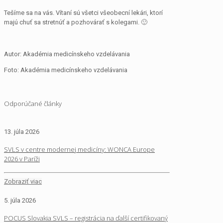
Tešíme sa na vás. Vítaní sú všetci všeobecní lekári, ktorí
majú chuť sa stretnúť a pozhovárať s kolegami. 🙂
Autor: Akadémia medicínskeho vzdelávania
Foto: Akadémia medicínskeho vzdelávania
Odporúčané články
13. júla 2026
SVLS v centre modernej medicíny: WONCA Europe
2026 v Paríži
Zobraziť viac
5. júla 2026
POCUS Slovakia SVLS – registrácia na ďalší certifikovaný