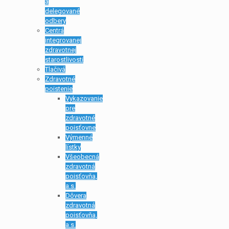
a
delegované
odbery
Centrá
integrovanej
zdravotnej
starostlivosti
Tlačivá
Zdravotné
poistenie
Vykazovanie
pre
zdravotné
poisťovne
Výmenné
lístky
Všeobecná
zdravotná
poisťovňa,
a.s.
Dôvera
zdravotná
poisťovňa,
a.s.