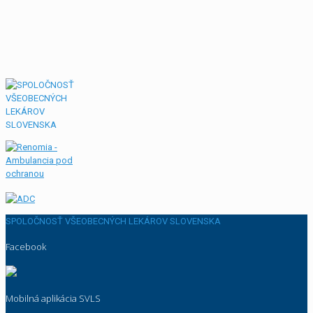
SPOLOČNOSŤ VŠEOBECNÝCH LEKÁROV SLOVENSKA
Facebook
Mobilná aplikácia SVLS