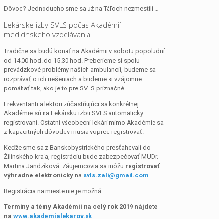
Dôvod? Jednoducho sme sa už na Táľoch nezmestili …
Lekárske izby SVLS počas Akadémií
medicínskeho vzdelávania
Tradične sa budú konať na Akadémii v sobotu popoludní
od 14.00 hod. do 15.30 hod. Preberieme si spolu
prevádzkové problémy našich ambulancií, budeme sa
rozprávať o ich riešeniach a budeme si vzájomne
pomáhať tak, ako je to pre SVLS príznačné.
Frekventanti a lektori zúčastňujúci sa konkrétnej
Akadémie sú na Lekársku izbu SVLS automaticky
registrovaní. Ostatní všeobecní lekári mimo Akadémie sa
z kapacitných dôvodov musia vopred registrovať.
Keďže sme sa z Banskobystrického presťahovali do
Žilinského kraja, registráciu bude zabezpečovať MUDr.
Martina Jandzíková. Záujemcovia sa môžu
registrovať
výhradne elektronicky
na
svls.zali@gmail.com
Registrácia na mieste nie je možná.
Termíny a témy Akadémií na celý rok 2019 nájdete
na
www.akademialekarov.sk