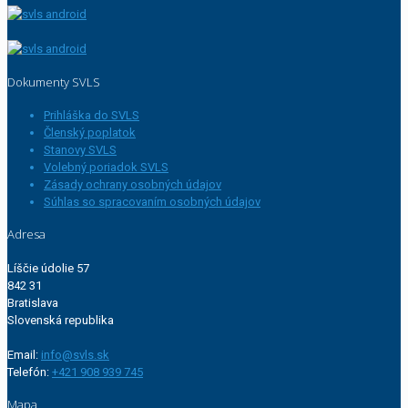
Dokumenty SVLS
Prihláška do SVLS
Členský poplatok
Stanovy SVLS
Volebný poriadok SVLS
Zásady ochrany osobných údajov
Súhlas so spracovaním osobných údajov
Adresa
Líščie údolie 57
842 31
Bratislava
Slovenská republika
Email:
info@svls.sk
Telefón:
+421 908 939 745
Mapa