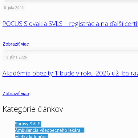
5. júla 2026
POCUS Slovakia SVLS – registrácia na ďalší cert
Zobraziť viac
13. júna 2026
Akadémia obezity 1 bude v roku 2026 už iba raz
Zobraziť viac
Kategórie článkov
Správy SVLS
Ambulancia všeobecného lekára –
všetky kategórie