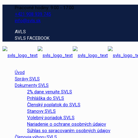
Pracovné hodiny: 9:00 - 17:00
+421 908 939 745
info@svls.sk
AVLS
SVLS FACEBOOK
Úvod
Správy SVLS
Dokumenty SVLS
2% dane venujte SVLS
Prihláška do SVLS
Členský poplatok do SVLS
Stanovy SVLS
Volebný poriadok SVLS
Nariadenie o ochrane osobných údajov
Súhlas so spracovaním osobných údajov
Členovia výboru SVLS