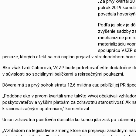
„Za prvý kvartál 20
polrok 2019 kumulat
povedala hovorkyňa
Podľa jej slov je d
zvýšenie sadzby za
mechanizme pre rok 
materializáciu vop
spoluprácu VšZP s 
peniaze, ktorých efekt sa má naplno prejaviť v strednodobom hori
Ako však tvrdí Gáborová, VšZP bude potrebovať ešte dodatočné dofi
v súvislosti so sociálnymi balíčkami a rekreačnými poukazmi.
Dôvera má za prvý polrok stratu 12,6 milióna eur, priblížil jej PR špe
„Podobne ako v prvom kvartáli sme takýto vývoj očakávali vzhľad
poskytovateľov a vyšším platbám za zdravotnú starostlivosť. Ak na
k racionalizačným opatreniam,“ komentoval.
Union zdravotná poisťovňa dosiahla ku koncu júla zisk po zdanení pr
„Vzhľadom na legislatívne zmeny, ktoré sa prejavujú zásadným ná