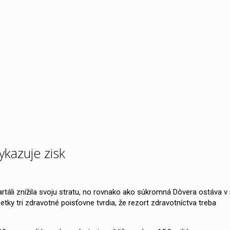
ykazuje zisk
táli znížila svoju stratu, no rovnako ako súkromná Dôvera ostáva v
šetky tri zdravotné poisťovne tvrdia, že rezort zdravotníctva treba