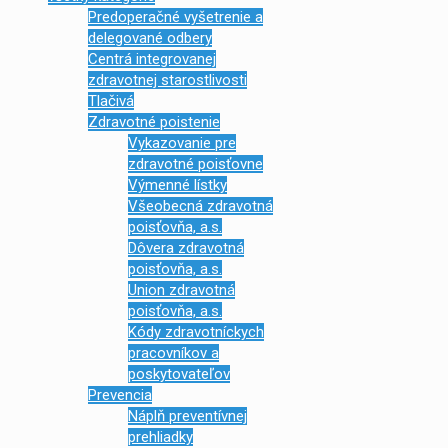
Predoperačné vyšetrenie a
delegované odbery
Centrá integrovanej
zdravotnej starostlivosti
Tlačivá
Zdravotné poistenie
Vykazovanie pre
zdravotné poisťovne
Výmenné lístky
Všeobecná zdravotná
poisťovňa, a.s.
Dôvera zdravotná
poisťovňa, a.s.
Union zdravotná
poisťovňa, a.s.
Kódy zdravotníckych
pracovníkov a
poskytovateľov
Prevencia
Náplň preventívnej
prehliadky