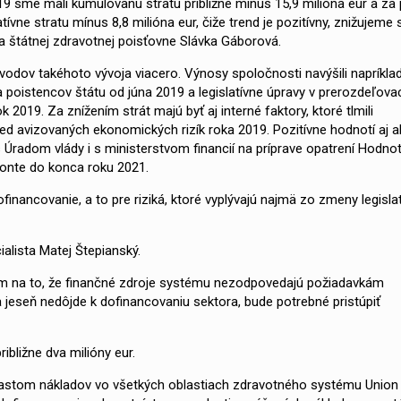
19 sme mali kumulovanú stratu približne mínus 15,9 milióna eur a za 
ívne stratu mínus 8,8 milióna eur, čiže trend je pozitívny, znižujeme s
 štátnej zdravotnej poisťovne Slávka Gáborová.
ôvodov takéhoto vývoja viacero. Výnosy spoločnosti navýšili napríkla
 poistencov štátu od júna 2019 a legislatívne úpravy v prerozdeľov
2019. Za znížením strát majú byť aj interné faktory, ktoré tlmili
red avizovaných ekonomických rizík roka 2019. Pozitívne hodnotí aj a
Úradom vlády i s ministerstvom financií na príprave opatrení Hodno
zonte do konca roku 2021.
nancovanie, a to pre riziká, ktoré vyplývajú najmä zo zmeny legislat
cialista Matej Štepianský.
om na to, že finančné zdroje systému nezodpovedajú požiadavkám
 jeseň nedôjde k dofinancovaniu sektora, bude potrebné pristúpiť
ibližne dva milióny eur.
rastom nákladov vo všetkých oblastiach zdravotného systému Union