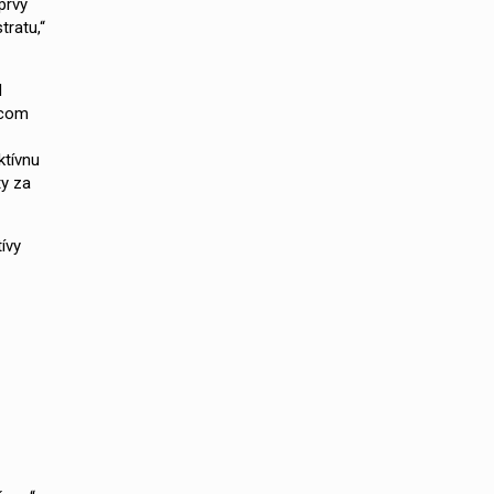
prvý
tratu,“
d
acom
ktívnu
ty za
ívy