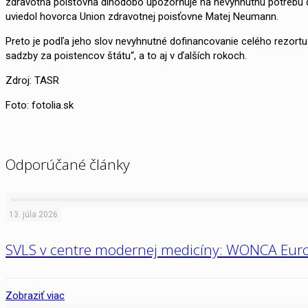
zdravotná poisťovňa dlhodobo upozorňuje na nevyhnutnú potrebu d
uviedol hovorca Union zdravotnej poisťovne Matej Neumann.
Preto je podľa jeho slov nevyhnutné dofinancovanie celého rezortu
sadzby za poistencov štátu“, a to aj v ďalších rokoch.
Zdroj: TASR
Foto: fotolia.sk
Odporúčané články
13. júla 2026
SVLS v centre modernej medicíny: WONCA Euro
Zobraziť viac