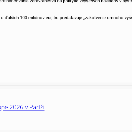
ofinancovania zdravotníctva na pokrytie zvýšených nákladov v syst
 o ďalších 100 miliónov eur, čo predstavuje „zakotvenie omnoho vyš
pe 2026 v Paríži