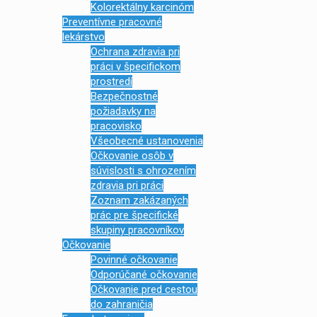
Kolorektálny karcinóm
Preventívne pracovné
lekárstvo
Ochrana zdravia pri
práci v špecifickom
prostredí
Bezpečnostné
požiadavky na
pracovisko
Všeobecné ustanovenia
Očkovanie osôb v
súvislosti s ohrozením
zdravia pri práci
Zoznam zakázaných
prác pre špecifické
skupiny pracovníkov
Očkovanie
Povinné očkovanie
Odporúčané očkovanie
Očkovanie pred cestou
do zahraničia