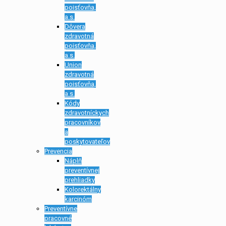
poisťovňa,
a.s.
Dôvera
zdravotná
poisťovňa,
a.s.
Union
zdravotná
poisťovňa,
a.s.
Kódy
zdravotníckych
pracovníkov
a
poskytovateľov
Prevencia
Náplň
preventívnej
prehliadky
Kolorektálny
karcinóm
Preventívne
pracovné