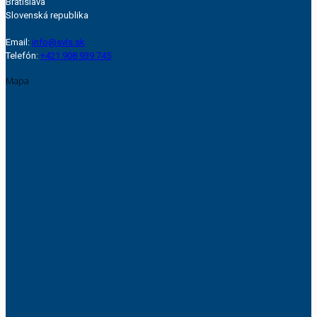
Bratislava
Slovenská republika
Email:
info@svls.sk
Telefón:
+421 908 939 745
Mapa