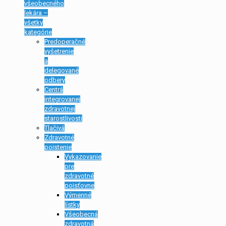
všeobecného
lekára –
všetky
kategórie
Predoperačné
vyšetrenie
a
delegované
odbery
Centrá
integrovanej
zdravotnej
starostlivosti
Tlačivá
Zdravotné
poistenie
Vykazovanie
pre
zdravotné
poisťovne
Výmenné
lístky
Všeobecná
zdravotná