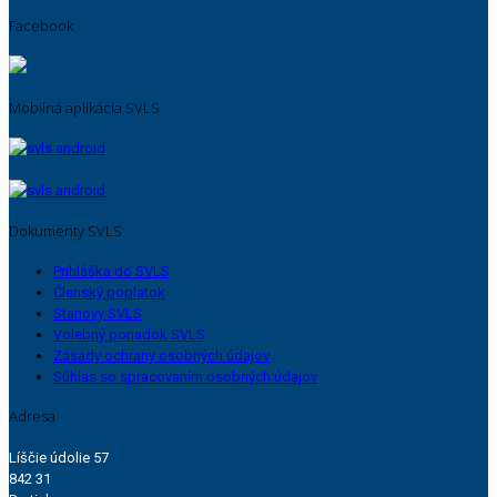
Facebook
Mobilná aplikácia SVLS
Dokumenty SVLS
Prihláška do SVLS
Členský poplatok
Stanovy SVLS
Volebný poriadok SVLS
Zásady ochrany osobných údajov
Súhlas so spracovaním osobných údajov
Adresa
Líščie údolie 57
842 31