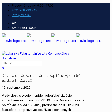
Pracovné hodiny: 9:00 - 17:00
+421 908 939 745
info@svls.sk
AVLS
SVLS FACEBOOK
0
Dôvera uhrádza nad rámec kapitácie výkon 64
až do 31.12.2020
15. septembra 2020
V súvislosti s vývojom epidemiologickej situácie
spôsobenej ochorením COVID 19 bude Dôvera zdravotná
poisťovňa a.s.
od 1.9.2020,
predbežne do 31.12.2020
čiastočne kompenzovať používanie ochranných