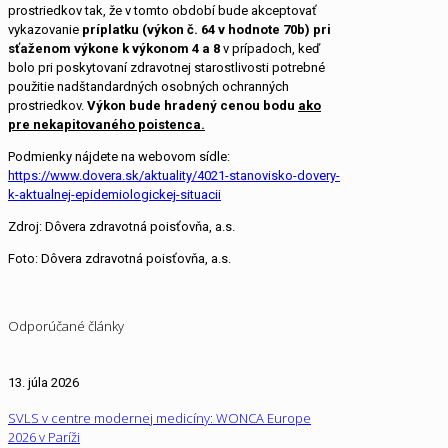
prostriedkov tak, že v tomto období bude akceptovať
vykazovanie
príplatku (výkon č. 64 v hodnote 70b) pri
sťaženom výkone k výkonom 4 a 8
v prípadoch, keď
bolo pri poskytovaní zdravotnej starostlivosti potrebné
použitie nadštandardných osobných ochranných
prostriedkov.
Výkon bude hradený cenou bodu
ako
pre nekapitovaného poistenca.
Podmienky nájdete na webovom sídle:
https://www.dovera.sk/aktuality/4021-stanovisko-dovery-
k-aktualnej-epidemiologickej-situacii
Zdroj: Dôvera zdravotná poisťovňa, a.s.
Foto: Dôvera zdravotná poisťovňa, a.s.
Odporúčané články
13. júla 2026
SVLS v centre modernej medicíny: WONCA Europe
2026 v Paríži