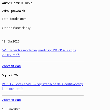
Autor: Dominik Hutko
Zdroj: pravda.sk
Foto: fotolia.com
Odporúčané články
13. júla 2026
SVLS v centre modernej medicíny: WONCA Europe
2026 v Paríži
Zobraziť viac
5. júla 2026
POCUS Slovakia SVLS – registrácia na ďalší certifikovaný
kurz otvorená!
Zobraziť viac
13. júna 2026