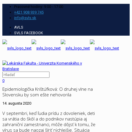
Pracovné hodiny: 9:00 - 17:00
+421 908 939 745
info@svls.sk
AVLS
SVLS FACEBOOK
0
Epidemiologička Krištúfková: O druhej vlne na
Slovensku by som ešte nehovorila
14. augusta 2020
V septembri, keď ľudia prídu z dovoleniek, deti
sa vrátia do škôl a do podnikov nastúpia aj
zahraniční zamestnanci, môže dôjsť k tomu, že
vírus sa bude naozaj šíriť rýchlejšie. Situácia