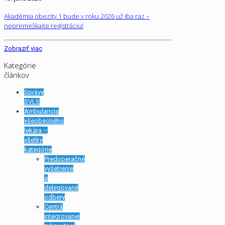
Akadémia obezity 1 bude v roku 2026 už iba raz –
nepremeškajte registráciu!
Zobraziť viac
Kategórie
článkov
Správy
SVLS
Ambulancia
všeobecného
lekára –
všetky
kategórie
Predoperačné
vyšetrenie
a
delegované
odbery
Centrá
integrovanej