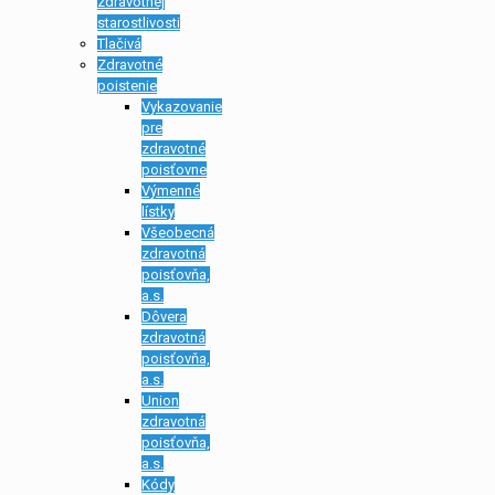
zdravotnej
starostlivosti
Tlačivá
Zdravotné
poistenie
Vykazovanie
pre
zdravotné
poisťovne
Výmenné
lístky
Všeobecná
zdravotná
poisťovňa,
a.s.
Dôvera
zdravotná
poisťovňa,
a.s.
Union
zdravotná
poisťovňa,
a.s.
Kódy