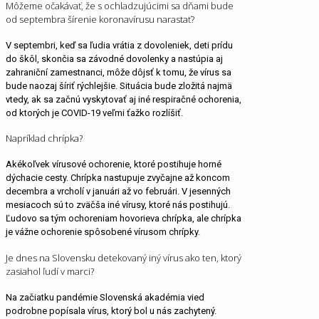
Môžeme očakávať, že s ochladzujúcimi sa dňami bude
od septembra šírenie koronavírusu narastať?
V septembri, keď sa ľudia vrátia z dovoleniek, deti prídu
do škôl, skončia sa závodné dovolenky a nastúpia aj
zahraniční zamestnanci, môže dôjsť k tomu, že vírus sa
bude naozaj šíriť rýchlejšie. Situácia bude zložitá najmä
vtedy, ak sa začnú vyskytovať aj iné respiračné ochorenia,
od ktorých je COVID-19 veľmi ťažko rozlíšiť.
Napríklad chrípka?
Akékoľvek vírusové ochorenie, ktoré postihuje horné
dýchacie cesty. Chrípka nastupuje zvyčajne až koncom
decembra a vrcholí v januári až vo februári. V jesenných
mesiacoch sú to zväčša iné vírusy, ktoré nás postihujú.
Ľudovo sa tým ochoreniam hovorieva chrípka, ale chrípka
je vážne ochorenie spôsobené vírusom chrípky.
Je dnes na Slovensku detekovaný iný vírus ako ten, ktorý
zasiahol ľudí v marci?
Na začiatku pandémie Slovenská akadémia vied
podrobne popísala vírus, ktorý bol u nás zachytený.