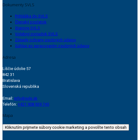
Dokumenty SVLS
Prihláška do SVLS
Členský poplatok
Stanovy SVLS
Volebný poriadok SVLS
Zásady ochrany osobných údajov
Súhlas so spracovaním osobných údajov
Adresa
Líščie údolie 57
842 31
Bratislava
Slovenská republika
Email:
info@svls.sk
Telefón:
+421 908 939 745
Mapa
Kliknutím prijmete súbory cookie marketing a povolíte tento obsah