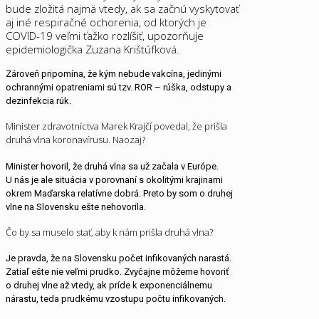
bude zložitá najmä vtedy, ak sa začnú vyskytovať
aj iné respiračné ochorenia, od ktorých je
COVID-19 veľmi ťažko rozlíšiť, upozorňuje
epidemiologička Zuzana Krištúfková.
Zároveň pripomína, že kým nebude vakcína, jedinými
ochrannými opatreniami sú tzv. ROR – rúška, odstupy a
dezinfekcia rúk.
Minister zdravotníctva Marek Krajčí povedal, že prišla
druhá vlna koronavírusu. Naozaj?
Minister hovoril, že druhá vlna sa už začala v Európe.
U nás je ale situácia v porovnaní s okolitými krajinami
okrem Maďarska relatívne dobrá. Preto by som o druhej
vlne na Slovensku ešte nehovorila.
Čo by sa muselo stať, aby k nám prišla druhá vlna?
Je pravda, že na Slovensku počet infikovaných narastá.
Zatiaľ ešte nie veľmi prudko. Zvyčajne môžeme hovoriť
o druhej vlne až vtedy, ak príde k exponenciálnemu
nárastu, teda prudkému vzostupu počtu infikovaných.