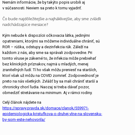
Nemám informácie, že by takýto popis urobili aj
v súčasnosti. Neviem sa preto k tomu vyjadriť.
Čo bude najdôležitejšie a najháklivejšie, aby sme zvládli
nadchádzajúce mesiace?
Kým nebude k dispozícii očkovacia látka, jedinými
opatreniami, ktorými sa môžeme individuálne chrániť, sú
ROR – rúška, odstupy a dezinfekcia rúk. Záleží na
každom z nás, aby sme sa správali zodpovedne. Pri
tomto víruse je zákerné to, že infekcia môže prebiehať
bez klinických príznakov, najmä u mladých, menej
zraniteľných ľudí. Tí ho však môžu preniesť na starších,
ktorí však už môžu na COVID zomrieť. Zodpovednosť je
preto na nás všetkých. Zvlášť by sa mali chrániť starší a
chronicky chorí ľudia. Naozaj si treba dávať pozor,
obmedziť stretávanie na minimum. Aj v rámci rodiny.
Celý článok nájdete na
https://spravy.pravda.sk/domace/clanok/559971-
epidemiologicka-kristufkova-o-druhej-vlne-na-slovensku-
by-som-este-nehovorila/