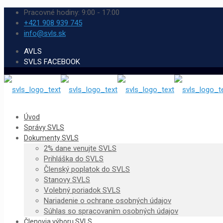
Pracovné hodiny: 9:00 - 17:00
+421 908 939 745
info@svls.sk
AVLS
SVLS FACEBOOK
Úvod
Správy SVLS
Dokumenty SVLS
2% dane venujte SVLS
Prihláška do SVLS
Členský poplatok do SVLS
Stanovy SVLS
Volebný poriadok SVLS
Nariadenie o ochrane osobných údajov
Súhlas so spracovaním osobných údajov
Členovia výboru SVLS