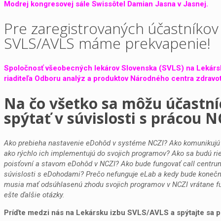
Modrej kongresovej sále Swissôtel Damian Jasna v Jasnej.
Pre zaregistrovaných účastníkov 
SVLS/AVLS máme prekvapenie!
Spoločnosť všeobecných lekárov Slovenska (SVLS) na Lekárs
riaditeľa Odboru analýz a produktov Národného centra zdravot
Na čo všetko sa môžu účastní
spýtať v súvislosti s prácou 
Ako prebieha nastavenie eDohôd v systéme NCZI? Ako komunikujú 
ako rýchlo ich implementujú do svojich programov? Ako sa budú rie
poisťovní a stavom eDohôd v NCZI? Ako bude fungovať call centrum 
súvislosti s eDohodami? Prečo nefunguje eLab a kedy bude koneč
musia mať odsúhlasenú zhodu svojich programov v NCZI vrátane f
ešte ďalšie otázky.
Príďte medzi nás na Lekársku izbu SVLS/AVLS a spýtajte sa pr