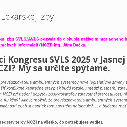
Lekárskej izby
ku izbu SVLS/AVLS pozvala do diskusie naživo mimoriadneho h
níckych informácií (NCZI) Ing. Jána Bačka.
ci Kongresu SVLS 2025 v Jasnej
NCZI? My sa určite spýtame.
prevádzkovatelia ambulantných systémov nové legislatívne zmeny 
šiť konfliktné kapitačné stavy, ak budú rozdiely medzi platbami zdra
NCZI pri riešení dopytov poskytovateľov zdravotnej starostlivosti ni
ne funkčný? Ako je možné, že prevádzkovatelia ambulantných systé
unkčnosti eLab, a napriek tomu systém nefunguje? …. a budeme mať
edstaviteľov NCZI na všetko, čo potrebujete vedieť.