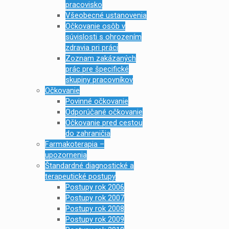
pracovisko
Všeobecné ustanovenia
Očkovanie osôb v
súvislosti s ohrozením
zdravia pri práci
Zoznam zakázaných
prác pre špecifické
skupiny pracovníkov
Očkovanie
Povinné očkovanie
Odporúčané očkovanie
Očkovanie pred cestou
do zahraničia
Farmakoterapia –
upozornenia
Štandardné diagnostické a
terapeutické postupy
Postupy rok 2006
Postupy rok 2007
Postupy rok 2008
Postupy rok 2009