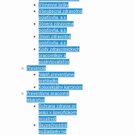
Výmenné lístky
Všeobecná zdravotná
poisťovňa, a.s.
Dôvera zdravotná
poisťovňa, a.s.
Union zdravotná
poisťovňa, a.s.
Kódy zdravotníckych
pracovníkov a
poskytovateľov
Prevencia
Náplň preventívnej
prehliadky
Kolorektálny karcinóm
Preventívne pracovné
lekárstvo
Ochrana zdravia pri
práci v špecifickom
prostredí
Bezpečnostné
požiadavky na