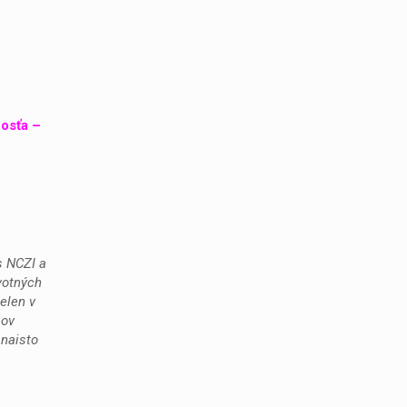
osťa –
s NCZI a
votných
elen v
mov
 naisto