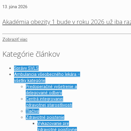
13. júna 2026
Akadémia obezity 1 bude v roku 2026 už iba raz
Zobraziť viac
Kategórie článkov
Správy SVLS
Ambulancia všeobecného lekára –
všetky kategórie
Predoperačné vyšetrenie a
delegované odbery
Centrá integrovanej
zdravotnej starostlivosti
Tlačivá
Zdravotné poistenie
Vykazovanie pre
zdravotné poisťovne