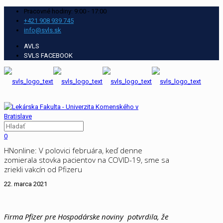
Pracovné hodiny: 9:00 - 17:00
+421 908 939 745
info@svls.sk
AVLS
SVLS FACEBOOK
0
HNonline: V polovici februára, keď denne
zomierala stovka pacientov na COVID-19, sme sa
zriekli vakcín od Pfizeru
22. marca 2021
Firma Pfizer pre Hospodárske noviny potvrdila, že