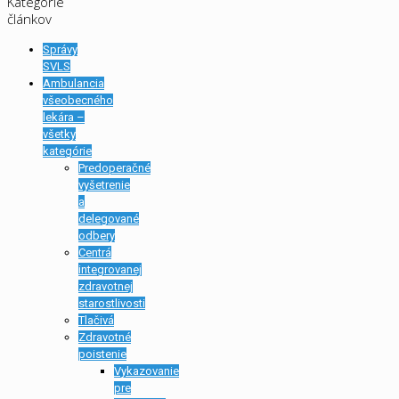
Kategórie
článkov
Správy
SVLS
Ambulancia
všeobecného
lekára –
všetky
kategórie
Predoperačné
vyšetrenie
a
delegované
odbery
Centrá
integrovanej
zdravotnej
starostlivosti
Tlačivá
Zdravotné
poistenie
Vykazovanie
pre