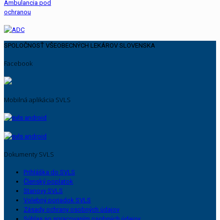
SPOLOČNOSŤ VŠEOBECNÝCH LEKÁROV SLOVENSKA
Facebook
Mobilná aplikácia SVLS
Dokumenty SVLS
Prihláška do SVLS
Členský poplatok
Stanovy SVLS
Volebný poriadok SVLS
Zásady ochrany osobných údajov
Súhlas so spracovaním osobných údajov