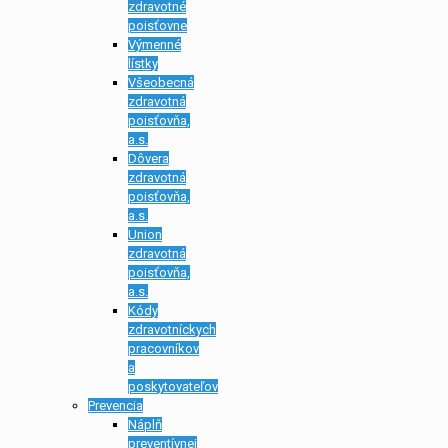
zdravotné
poisťovne
Výmenné
lístky
Všeobecná
zdravotná
poisťovňa,
a.s.
Dôvera
zdravotná
poisťovňa,
a.s.
Union
zdravotná
poisťovňa,
a.s.
Kódy
zdravotníckych
pracovníkov
a
poskytovateľov
Prevencia
Náplň
preventívnej