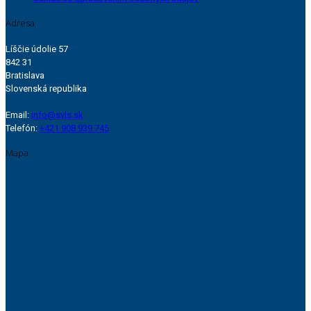
Adresa
Líščie údolie 57
842 31
Bratislava
Slovenská republika
Email:
info@svls.sk
Telefón:
+421 908 939 745
Mapa