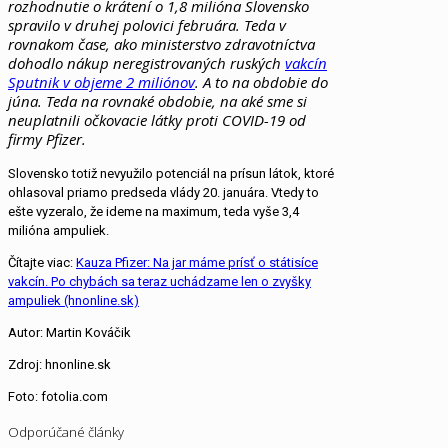
rozhodnutie o krátení o 1,8 milióna Slovensko
spravilo v druhej polovici februára. Teda v
rovnakom čase, ako ministerstvo zdravotníctva
dohodlo nákup neregistrovaných ruských
vakcín
Sputnik v objeme 2 miliónov
. A to na obdobie do
júna. Teda na rovnaké obdobie, na aké sme si
neuplatnili očkovacie látky proti COVID-19 od
firmy Pfizer.
Slovensko totiž nevyužilo potenciál na prísun látok, ktoré
ohlasoval priamo predseda vlády 20. januára. Vtedy to
ešte vyzeralo, že ideme na maximum, teda vyše 3,4
milióna ampuliek.
Čítajte viac:
Kauza Pfizer: Na jar máme prísť o státisíce
vakcín. Po chybách sa teraz uchádzame len o zvyšky
ampuliek (hnonline.sk)
Autor: Martin Kováčik
Zdroj: hnonline.sk
Foto: fotolia.com
Odporúčané články