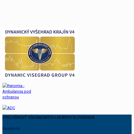
SPOLOČNOSŤ VŠEOBECNÝCH LEKÁROV SLOVENSKA
Facebook