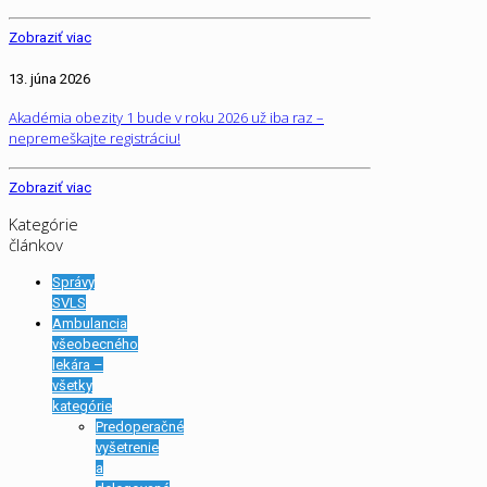
Zobraziť viac
13. júna 2026
Akadémia obezity 1 bude v roku 2026 už iba raz –
nepremeškajte registráciu!
Zobraziť viac
Kategórie
článkov
Správy
SVLS
Ambulancia
všeobecného
lekára –
všetky
kategórie
Predoperačné
vyšetrenie
a