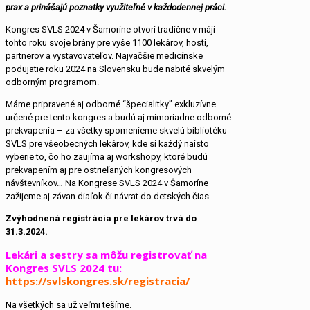
prax a prinášajú poznatky využiteľné v každodennej práci.
Kongres SVLS 2024 v Šamoríne otvorí tradične v máji
tohto roku svoje brány pre vyše 1100 lekárov, hostí,
partnerov a vystavovateľov. Najväčšie medicínske
podujatie roku 2024 na Slovensku bude nabité skvelým
odborným programom.
Máme pripravené aj odborné “špecialitky” exkluzívne
určené pre tento kongres a budú aj mimoriadne odborné
prekvapenia – za všetky spomenieme skvelú bibliotéku
SVLS pre všeobecných lekárov, kde si každý naisto
vyberie to, čo ho zaujíma aj workshopy, ktoré budú
prekvapením aj pre ostrieľaných kongresových
návštevníkov… Na Kongrese SVLS 2024 v Šamoríne
zažijeme aj závan diaľok či návrat do detských čias…
Zvýhodnená registrácia pre lekárov trvá do
31.3.2024.
Lekári a sestry sa môžu registrovať na
Kongres SVLS 2024 tu:
https://svlskongres.sk/registracia/
Na všetkých sa už veľmi tešíme.