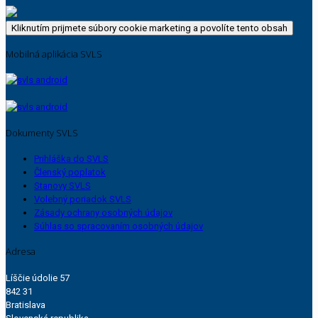
Kliknutím prijmete súbory cookie marketing a povolíte tento obsah
Mobilná aplikácia SVLS
Dokumenty SVLS
Prihláška do SVLS
Členský poplatok
Stanovy SVLS
Volebný poriadok SVLS
Zásady ochrany osobných údajov
Súhlas so spracovaním osobných údajov
Adresa
Líščie údolie 57
842 31
Bratislava