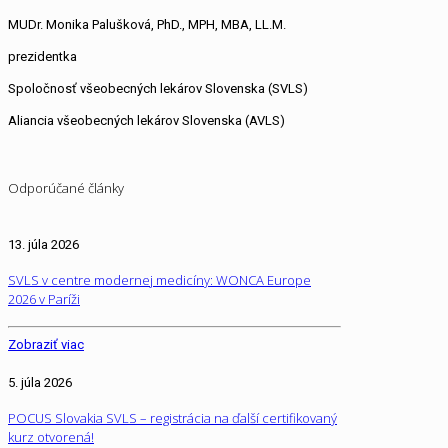
MUDr. Monika Palušková, PhD., MPH, MBA, LL.M.
prezidentka
Spoločnosť všeobecných lekárov Slovenska (SVLS)
Aliancia všeobecných lekárov Slovenska (AVLS)
Odporúčané články
13. júla 2026
SVLS v centre modernej medicíny: WONCA Europe
2026 v Paríži
Zobraziť viac
5. júla 2026
POCUS Slovakia SVLS – registrácia na ďalší certifikovaný
kurz otvorená!