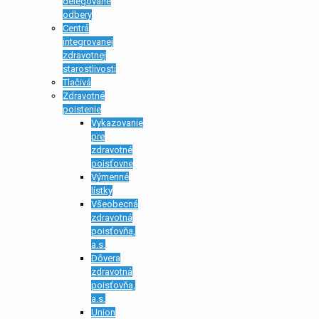
delegované
odbery
Centrá
integrovanej
zdravotnej
starostlivosti
Tlačivá
Zdravotné
poistenie
Vykazovanie
pre
zdravotné
poisťovne
Výmenné
lístky
Všeobecná
zdravotná
poisťovňa,
a.s.
Dôvera
zdravotná
poisťovňa,
a.s.
Union