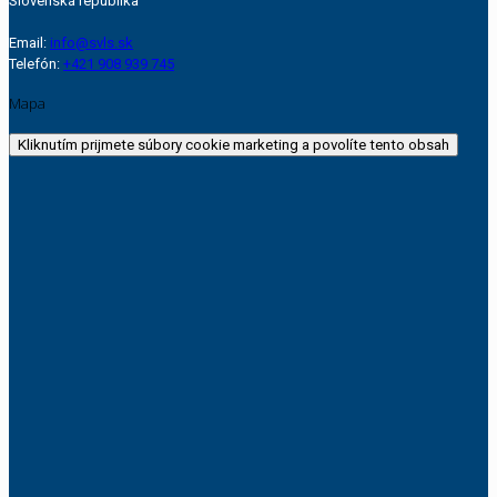
Slovenská republika
Email:
info@svls.sk
Telefón:
+421 908 939 745
Mapa
Kliknutím prijmete súbory cookie marketing a povolíte tento obsah