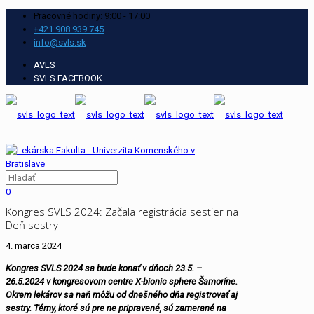
Pracovné hodiny: 9:00 - 17:00
+421 908 939 745
info@svls.sk
AVLS
SVLS FACEBOOK
0
Kongres SVLS 2024: Začala registrácia sestier na
Deň sestry
4. marca 2024
Kongres SVLS 2024 sa bude konať v dňoch 23.5. –
26.5.2024 v kongresovom centre X-bionic sphere Šamoríne.
Okrem lekárov sa naň môžu od dnešného dňa registrovať aj
sestry. Témy, ktoré sú pre ne pripravené, sú zamerané na