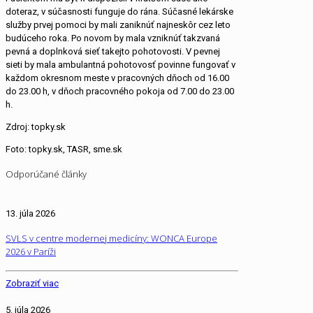
doteraz, v súčasnosti funguje do rána. Súčasné lekárske
služby prvej pomoci by mali zaniknúť najneskôr cez leto
budúceho roka. Po novom by mala vzniknúť takzvaná
pevná a doplnková sieť takejto pohotovosti. V pevnej
sieti by mala ambulantná pohotovosť povinne fungovať v
každom okresnom meste v pracovných dňoch od 16.00
do 23.00 h, v dňoch pracovného pokoja od 7.00 do 23.00
h.
Zdroj: topky.sk
Foto: topky.sk, TASR, sme.sk
Odporúčané články
13. júla 2026
SVLS v centre modernej medicíny: WONCA Europe
2026 v Paríži
Zobraziť viac
5. júla 2026