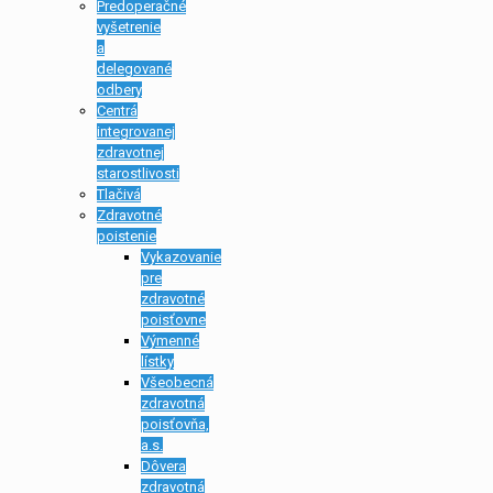
Predoperačné
vyšetrenie
a
delegované
odbery
Centrá
integrovanej
zdravotnej
starostlivosti
Tlačivá
Zdravotné
poistenie
Vykazovanie
pre
zdravotné
poisťovne
Výmenné
lístky
Všeobecná
zdravotná
poisťovňa,
a.s.
Dôvera
zdravotná