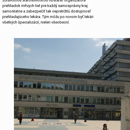
zdravotnou starostlivosťou obstarať organizátora
prehliadok mŕtvych tiel pre každý samosprávny kraj
samostatne a zabezpečiť tak nepretržitú dostupnosť
prehliadajúceho lekára. Tým môžu po novom byť lekári
všetkých špecializácií, nielen všeobecní.