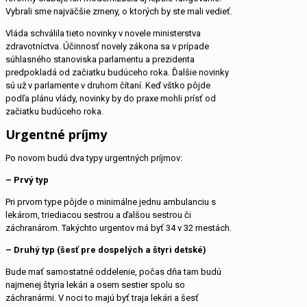
Vybrali sme najväčšie zmeny, o ktorých by ste mali vedieť.
Vláda schválila tieto novinky v novele ministerstva
zdravotníctva. Účinnosť novely zákona sa v prípade
súhlasného stanoviska parlamentu a prezidenta
predpokladá od začiatku budúceho roka. Ďalšie novinky
sú už v parlamente v druhom čítaní. Keď vštko pôjde
podľa plánu vlády, novinky by do praxe mohli prísť od
začiatku budúceho roka.
Urgentné príjmy
Po novom budú dva typy urgentných príjmov:
– Prvý typ
Pri prvom type pôjde o minimálne jednu ambulanciu s
lekárom, triediacou sestrou a ďalšou sestrou či
záchranárom. Takýchto urgentov má byť 34 v 32 mestách.
– Druhý typ (šesť pre dospelých a štyri detské)
Bude mať samostatné oddelenie, počas dňa tam budú
najmenej štyria lekári a osem sestier spolu so
záchranármi. V noci to majú byť traja lekári a šesť