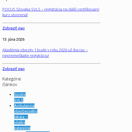
POCUS Slovakia SVLS – registrácia na ďalší certifikovaný
kurz otvorená!
Zobraziť viac
13. júna 2026
Akadémia obezity 1 bude v roku 2026 už iba raz –
nepremeškajte registráciu!
Zobraziť viac
Kategórie
článkov
Správy
SVLS
Ambulancia
všeobecného
lekára –
všetky
kategórie