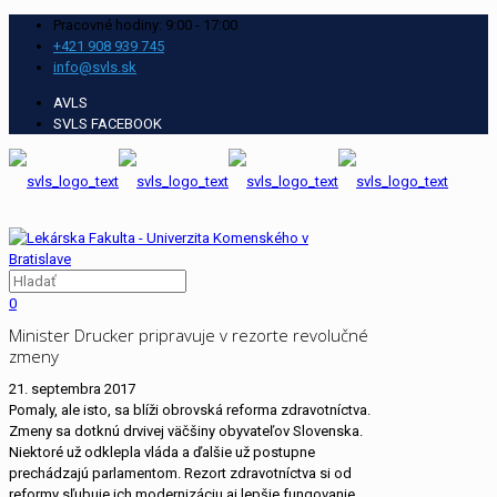
Pracovné hodiny: 9:00 - 17:00
+421 908 939 745
info@svls.sk
AVLS
SVLS FACEBOOK
0
Minister Drucker pripravuje v rezorte revolučné
zmeny
21. septembra 2017
Pomaly, ale isto, sa blíži obrovská reforma zdravotníctva.
Zmeny sa dotknú drvivej väčšiny obyvateľov Slovenska.
Niektoré už odklepla vláda a ďalšie už postupne
prechádzajú parlamentom. Rezort zdravotníctva si od
reformy sľubuje ich modernizáciu aj lepšie fungovanie.