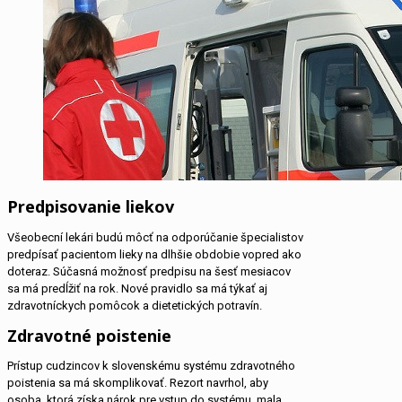
Predpisovanie liekov
Všeobecní lekári budú môcť na odporúčanie špecialistov
predpísať pacientom lieky na dlhšie obdobie vopred ako
doteraz. Súčasná možnosť predpisu na šesť mesiacov
sa má predĺžiť na rok. Nové pravidlo sa má týkať aj
zdravotníckych pomôcok a dietetických potravín.
Zdravotné poistenie
Prístup cudzincov k slovenskému systému zdravotného
poistenia sa má skomplikovať. Rezort navrhol, aby
osoba, ktorá získa nárok pre vstup do systému, mala