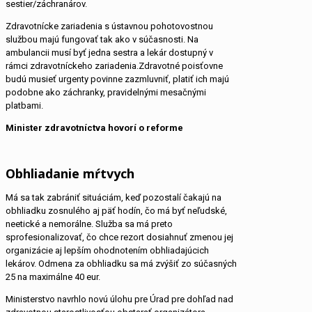
sestier/záchranárov.
Zdravotnícke zariadenia s ústavnou pohotovostnou
službou majú fungovať tak ako v súčasnosti. Na
ambulancii musí byť jedna sestra a lekár dostupný v
rámci zdravotníckeho zariadenia.Zdravotné poisťovne
budú musieť urgenty povinne zazmluvniť, platiť ich majú
podobne ako záchranky, pravidelnými mesačnými
platbami.
Minister zdravotníctva hovorí o reforme
Obhliadanie mŕtvych
Má sa tak zabrániť situáciám, keď pozostalí čakajú na
obhliadku zosnulého aj päť hodín, čo má byť neľudské,
neetické a nemorálne. Služba sa má preto
sprofesionalizovať, čo chce rezort dosiahnuť zmenou jej
organizácie aj lepším ohodnotením obhliadajúcich
lekárov. Odmena za obhliadku sa má zvýšiť zo súčasných
25 na maximálne 40 eur.
Ministerstvo navrhlo novú úlohu pre Úrad pre dohľad nad