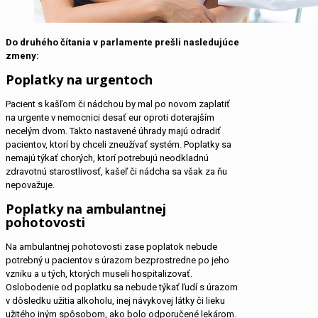
Do druhého čítania v parlamente prešli nasledujúce
zmeny:
Poplatky na urgentoch
Pacient s kašľom či nádchou by mal po novom zaplatiť
na urgente v nemocnici desať eur oproti doterajším
necelým dvom. Takto nastavené úhrady majú odradiť
pacientov, ktorí by chceli zneužívať systém. Poplatky sa
nemajú týkať chorých, ktorí potrebujú neodkladnú
zdravotnú starostlivosť, kašeľ či nádcha sa však za ňu
nepovažuje.
Poplatky na ambulantnej
pohotovosti
Na ambulantnej pohotovosti zase poplatok nebude
potrebný u pacientov s úrazom bezprostredne po jeho
vzniku a u tých, ktorých museli hospitalizovať.
Oslobodenie od poplatku sa nebude týkať ľudí s úrazom
v dôsledku užitia alkoholu, inej návykovej látky či lieku
užitého iným spôsobom, ako bolo odporučené lekárom.