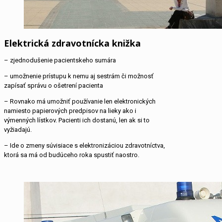
Elektrická zdravotnícka knižka
– zjednodušenie pacientskeho sumára
– umožnenie prístupu k nemu aj sestrám či možnosť
zapísať správu o ošetrení pacienta
– Rovnako má umožniť používanie len elektronických
namiesto papierových predpisov na lieky ako i
výmenných lístkov. Pacienti ich dostanú, len ak si to
vyžiadajú.
– Ide o zmeny súvisiace s elektronizáciou zdravotníctva,
ktorá sa má od budúceho roka spustiť naostro.