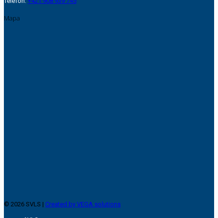
Telefón:
+421 908 939 745
Mapa
© 2026 SVLS |
Created by VEGA solutions