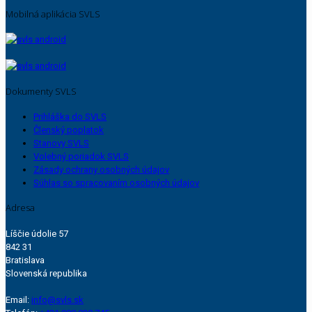
Mobilná aplikácia SVLS
Dokumenty SVLS
Prihláška do SVLS
Členský poplatok
Stanovy SVLS
Volebný poriadok SVLS
Zásady ochrany osobných údajov
Súhlas so spracovaním osobných údajov
Adresa
Líščie údolie 57
842 31
Bratislava
Slovenská republika
Email:
info@svls.sk