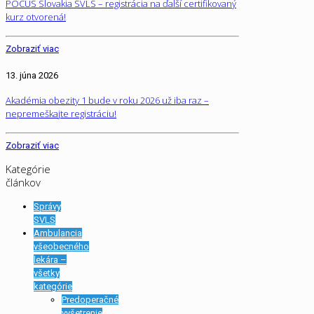
POCUS Slovakia SVLS – registrácia na ďalší certifikovaný
kurz otvorená!
Zobraziť viac
13. júna 2026
Akadémia obezity 1 bude v roku 2026 už iba raz –
nepremeškajte registráciu!
Zobraziť viac
Kategórie
článkov
Správy
SVLS
Ambulancia
všeobecného
lekára –
všetky
kategórie
Predoperačné
vyšetrenie