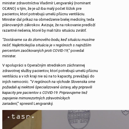
minister zdravotníctva Vladimír Lengvarský (nominant
OĽANO) s tým, že je už iba malý počet lôžok pre
pacientov, ktorí potrebujú umelú pľúcnu ventiláciu.
Minister dal príkaz na obmedzenie bielej medicíny, teda
plánovaných zákrokov. Avizuje, že na rokovanie predloží
razantné riešenia, ktoré by mali túto situáciu zvrátiť.
“Dostávame sa do zlomového bodu, keď situáciu musíme
riešiť. Najkritickejšia situácia je v regiónoch s najnižším
percentom zaočkovaných proti COVID-19,”
povedal
minister.
V spolupráci s Operačným strediskom záchrannej
zdravotnej služby pacientov, ktorí potrebujú umelú pľúcnu
ventiláciu a v ich kraji nie sú na to kapacity, prevážajú do
iných nemocníc.
“V regiónoch na východe Slovenska sme
požiadali aj niektoré špecializované ústavy, aby pripravili
kapacity pre pacientov s COVID-19. Pripravujeme tiež
zapojenie mimorezortných zdravotníckych
zariadení,”
spresnil Lengvarský.