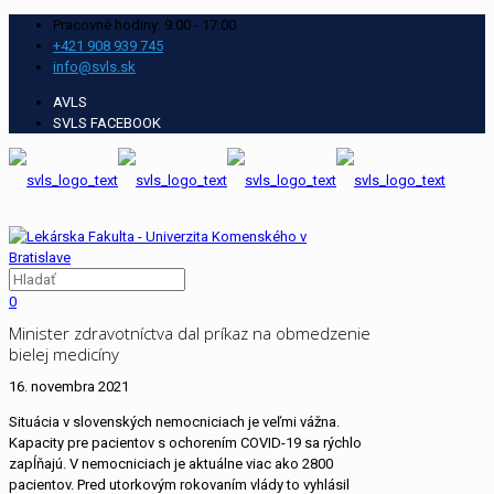
Pracovné hodiny: 9:00 - 17:00
+421 908 939 745
info@svls.sk
AVLS
SVLS FACEBOOK
0
Minister zdravotníctva dal príkaz na obmedzenie
bielej medicíny
16. novembra 2021
Situácia v slovenských nemocniciach je veľmi vážna.
Kapacity pre pacientov s ochorením COVID-19 sa rýchlo
zapĺňajú. V nemocniciach je aktuálne viac ako 2800
pacientov. Pred utorkovým rokovaním vlády to vyhlásil