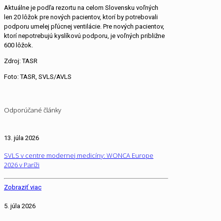
Aktuálne je podľa rezortu na celom Slovensku voľných
len 20 lôžok pre nových pacientov, ktorí by potrebovali
podporu umelej pľúcnej ventilácie. Pre nových pacientov,
ktorí nepotrebujú kyslíkovú podporu, je voľných približne
600 lôžok.
Zdroj: TASR
Foto: TASR, SVLS/AVLS
Odporúčané články
13. júla 2026
SVLS v centre modernej medicíny: WONCA Europe
2026 v Paríži
Zobraziť viac
5. júla 2026