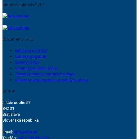
Mobilná aplikácia SVLS
Dokumenty SVLS
Prihláška do SVLS
Členský poplatok
Stanovy SVLS
Volebný poriadok SVLS
Zásady ochrany osobných údajov
Súhlas so spracovaním osobných údajov
Adresa
Líščie údolie 57
842 31
Bratislava
Slovenská republika
Email:
info@svls.sk
Telefón:
+421 908 939 745