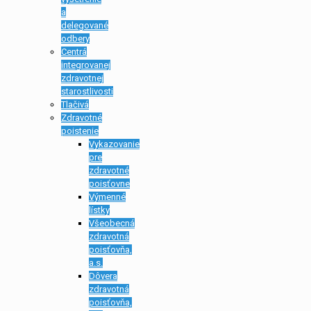
a
delegované
odbery
Centrá
integrovanej
zdravotnej
starostlivosti
Tlačivá
Zdravotné
poistenie
Vykazovanie
pre
zdravotné
poisťovne
Výmenné
lístky
Všeobecná
zdravotná
poisťovňa,
a.s.
Dôvera
zdravotná
poisťovňa,