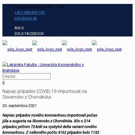
Pracovné hodiny: 9:00 - 17:00
+421 908 939 745
info@svls.sk
AVLS
SVLS FACEBOOK
0
Najviac prípadov COVID-19 importovali na
Slovensko z Chorvátska
20. septembra 2021
Najviac prípadov nového koronavírusu importovali počas
júla a augusta na Slovensko z Chorvátska. Išlo o 214
prípadov, pričom 72-krát sa vyskytol delta variant nového
koronavírusu. Z celkového počtu 4162 prípadov bolo 1132