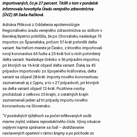
importovaných, čo je 27 percent. TASR o tom v pondelok
informovala hovorkyňa Úradu verejného zdravotníctva
(ÚVZ) SR Daša Račková.
Adriána Plšková z Oddelenia epidemiológie
Regionálneho úradu verejného zdravotníctva so sídlom v
Banskej Bystrici priblížila, že po Chorvátsku nasleduje 73
importov zo Španielska, pričom 57-krát potvrdili delta
variant. Na treťom mieste je Česko, z ktorého importovali
nový koronavírus 65 ľudia a 23-krát bol u nich potvrdený
delta variant. Nasleduje Grécko s 56 prípadmi importov,
pri ktorých sa 16-krát objavil delta variant. Ďalej sa 45
prípadov importovalo zo Spojeného kráľovstva, delta
variant sa objavil 28-krát. Importy nového koronavírusu
zaznamenali aj z Cypru, a to v 27 prípadoch, pri ktorých
sa delta variant objavil 12-krát. Pozitívne osoby
prichádzali z celkovo 25 krajín, z ostatných krajín
zaznamenali jeden až tri prípady importu nového
koronavírusu na Slovensko.
“V posledných týždňoch sa počet infikovaných osôb
mierne zvýšil, vrátane reprodukčného čísla. Vývoj situácie
ovplyvní najmä správanie sa ľudí – dodržiavanie
nastavených opatrení v rámci krajiny a po príchode zo