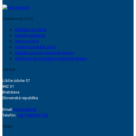
Dokumenty SVLS
Prihláška do SVLS
Členský poplatok
Stanovy SVLS
Volebný poriadok SVLS
Zásady ochrany osobných údajov
Súhlas so spracovaním osobných údajov
Adresa
Líščie údolie 57
842 31
Bratislava
Slovenská republika
Email:
info@svls.sk
Telefón:
+421 908 939 745
Mapa