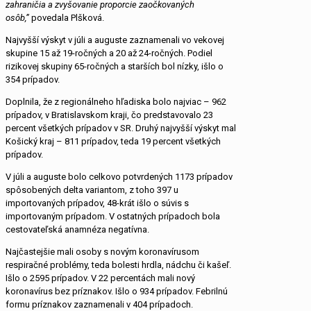
zahraničia a zvyšovanie proporcie zaočkovaných
osôb,”
povedala Plšková.
Najvyšší výskyt v júli a auguste zaznamenali vo vekovej
skupine 15 až 19-ročných a 20 až 24-ročných. Podiel
rizikovej skupiny 65-ročných a starších bol nízky, išlo o
354 prípadov.
Doplnila, že z regionálneho hľadiska bolo najviac – 962
prípadov, v Bratislavskom kraji, čo predstavovalo 23
percent všetkých prípadov v SR. Druhý najvyšší výskyt mal
Košický kraj – 811 prípadov, teda 19 percent všetkých
prípadov.
V júli a auguste bolo celkovo potvrdených 1173 prípadov
spôsobených delta variantom, z toho 397 u
importovaných prípadov, 48-krát išlo o súvis s
importovaným prípadom. V ostatných prípadoch bola
cestovateľská anamnéza negatívna.
Najčastejšie mali osoby s novým koronavírusom
respiračné problémy, teda bolesti hrdla, nádchu či kašeľ.
Išlo o 2595 prípadov. V 22 percentách mali nový
koronavírus bez príznakov. Išlo o 934 prípadov. Febrilnú
formu príznakov zaznamenali v 404 prípadoch.