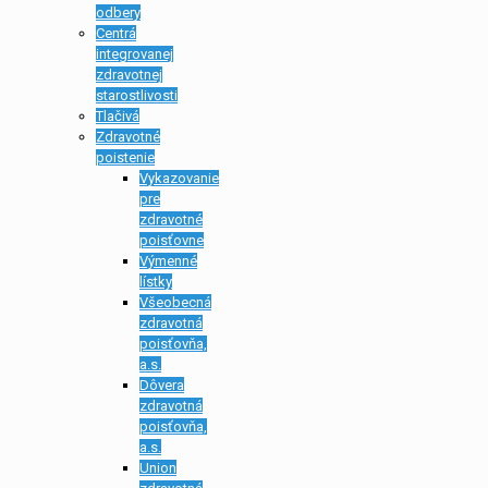
odbery
Centrá
integrovanej
zdravotnej
starostlivosti
Tlačivá
Zdravotné
poistenie
Vykazovanie
pre
zdravotné
poisťovne
Výmenné
lístky
Všeobecná
zdravotná
poisťovňa,
a.s.
Dôvera
zdravotná
poisťovňa,
a.s.
Union