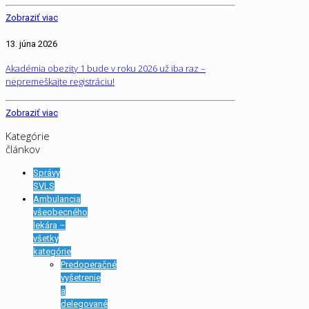
Zobraziť viac
13. júna 2026
Akadémia obezity 1 bude v roku 2026 už iba raz –
nepremeškajte registráciu!
Zobraziť viac
Kategórie
článkov
Správy
SVLS
Ambulancia
všeobecného
lekára –
všetky
kategórie
Predoperačné
vyšetrenie
a
delegované