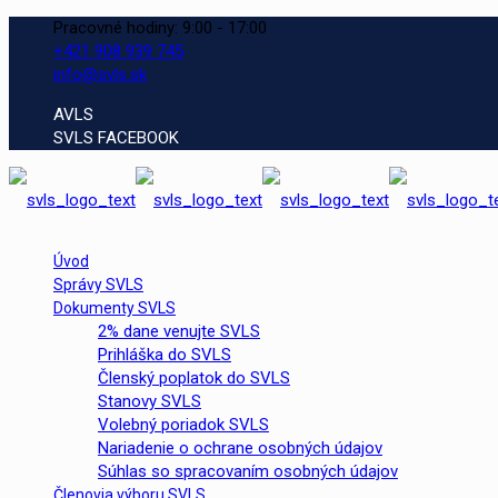
Pracovné hodiny: 9:00 - 17:00
+421 908 939 745
info@svls.sk
AVLS
SVLS FACEBOOK
Úvod
Správy SVLS
Dokumenty SVLS
2% dane venujte SVLS
Prihláška do SVLS
Členský poplatok do SVLS
Stanovy SVLS
Volebný poriadok SVLS
Nariadenie o ochrane osobných údajov
Súhlas so spracovaním osobných údajov
Členovia výboru SVLS