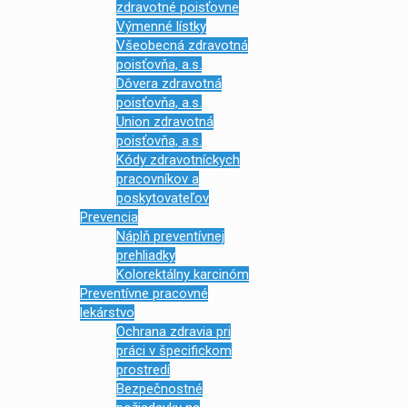
zdravotné poisťovne
Výmenné lístky
Všeobecná zdravotná
poisťovňa, a.s.
Dôvera zdravotná
poisťovňa, a.s.
Union zdravotná
poisťovňa, a.s.
Kódy zdravotníckych
pracovníkov a
poskytovateľov
Prevencia
Náplň preventívnej
prehliadky
Kolorektálny karcinóm
Preventívne pracovné
lekárstvo
Ochrana zdravia pri
práci v špecifickom
prostredí
Bezpečnostné