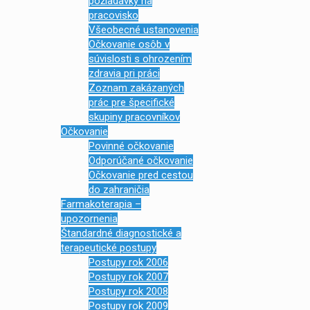
požiadavky na
pracovisko
Všeobecné ustanovenia
Očkovanie osôb v
súvislosti s ohrozením
zdravia pri práci
Zoznam zakázaných
prác pre špecifické
skupiny pracovníkov
Očkovanie
Povinné očkovanie
Odporúčané očkovanie
Očkovanie pred cestou
do zahraničia
Farmakoterapia –
upozornenia
Štandardné diagnostické a
terapeutické postupy
Postupy rok 2006
Postupy rok 2007
Postupy rok 2008
Postupy rok 2009