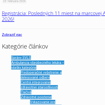
23. februára 2026
Registrácia: Posledných 11 miest na marcovej A
2026!
Zobraziť viac
Kategórie článkov
Správy SVLS
Ambulancia všeobecného lekára –
všetky kategórie
Predoperačné vyšetrenie a
delegované odbery
Centrá integrovanej
zdravotnej starostlivosti
Tlačivá
Zdravotné poistenie
Vykazovanie pre