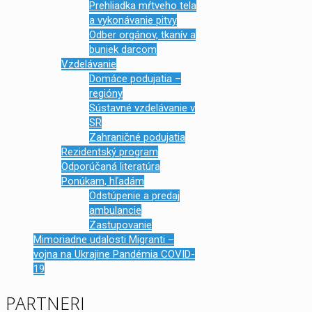
Prehliadka mŕtveho tela
a vykonávanie pitvy
Odber orgánov, tkanív a
buniek darcom
Vzdelávanie
Domáce podujatia –
regióny
Sústavné vzdelávanie v
SR
Zahraničné podujatia
Rezidentský program
Odporúčaná literatúra
Ponúkam, hľadám
Odstúpenie a predaj
ambulancie
Zastupovanie
Mimoriadne udalosti Migranti –
vojna na Ukrajine Pandémia COVID-
19
PARTNERI