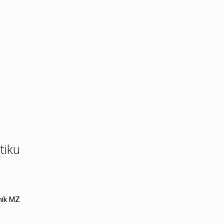
tiku
ník MZ