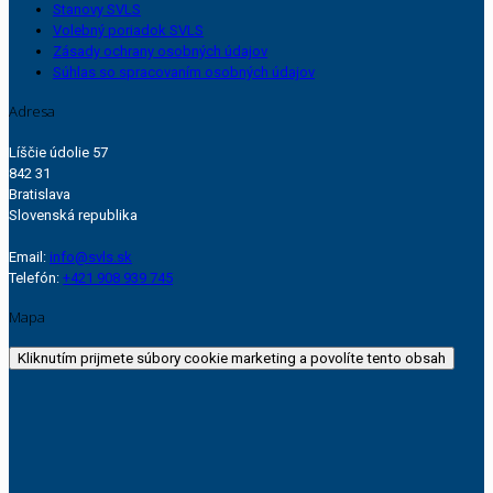
Stanovy SVLS
Volebný poriadok SVLS
Zásady ochrany osobných údajov
Súhlas so spracovaním osobných údajov
Adresa
Líščie údolie 57
842 31
Bratislava
Slovenská republika
Email:
info@svls.sk
Telefón:
+421 908 939 745
Mapa
Kliknutím prijmete súbory cookie marketing a povolíte tento obsah