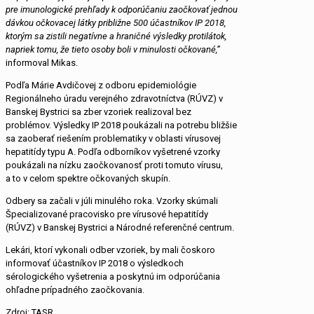
pre imunologické prehľady k odporúčaniu zaočkovať jednou
dávkou očkovacej látky približne 500 účastníkov IP 2018,
ktorým sa zistili negatívne a hraničné výsledky protilátok,
napriek tomu, že tieto osoby boli v minulosti očkované,”
informoval Mikas.
Podľa Márie Avdičovej z odboru epidemiológie
Regionálneho úradu verejného zdravotníctva (RÚVZ) v
Banskej Bystrici sa zber vzoriek realizoval bez
problémov. Výsledky IP 2018 poukázali na potrebu bližšie
sa zaoberať riešením problematiky v oblasti vírusovej
hepatitídy typu A. Podľa odborníkov vyšetrené vzorky
poukázali na nízku zaočkovanosť proti tomuto vírusu,
a to v celom spektre očkovaných skupín.
Odbery sa začali v júli minulého roka. Vzorky skúmali
Špecializované pracovisko pre vírusové hepatitídy
(RÚVZ) v Banskej Bystrici a Národné referenčné centrum.
Lekári, ktorí vykonali odber vzoriek, by mali čoskoro
informovať účastníkov IP 2018 o výsledkoch
sérologického vyšetrenia a poskytnú im odporúčania
ohľadne prípadného zaočkovania.
Zdroj: TASR