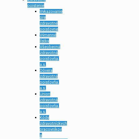
poistenie
Vykazovanie
pre
zdravotné
poisťovne
Výmenné
lístky
Všeobecná
zdravotná
poisťovňa,
a.s.
Dôvera
zdravotná
poisťovňa,
a.s.
Union
zdravotná
poisťovňa,
a.s.
Kódy
zdravotníckych
pracovníkov
a