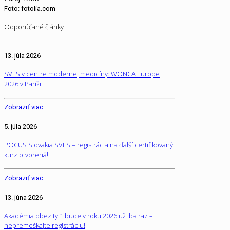
Foto: fotolia.com
Odporúčané články
13. júla 2026
SVLS v centre modernej medicíny: WONCA Europe
2026 v Paríži
Zobraziť viac
5. júla 2026
POCUS Slovakia SVLS – registrácia na ďalší certifikovaný
kurz otvorená!
Zobraziť viac
13. júna 2026
Akadémia obezity 1 bude v roku 2026 už iba raz –
nepremeškajte registráciu!