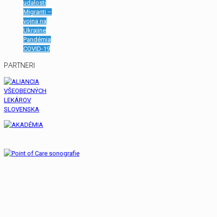
udalosti
Migranti –
vojna na
Ukrajine
Pandémia
COVID-19
PARTNERI