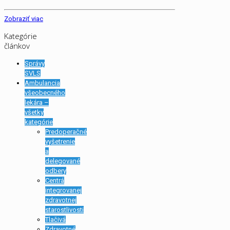
Zobraziť viac
Kategórie
článkov
Správy
SVLS
Ambulancia
všeobecného
lekára –
všetky
kategórie
Predoperačné
vyšetrenie
a
delegované
odbery
Centrá
integrovanej
zdravotnej
starostlivosti
Tlačivá
Zdravotné