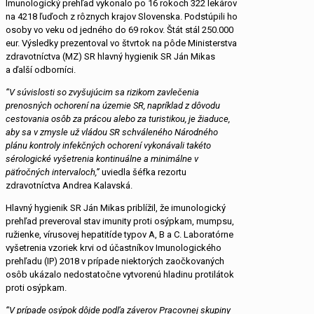
Imunologický prehľad vykonalo po 16 rokoch 322 lekárov
na 4218 ľuďoch z rôznych krajov Slovenska. Podstúpili ho
osoby vo veku od jedného do 69 rokov. Štát stál 250.000
eur. Výsledky prezentoval vo štvrtok na pôde Ministerstva
zdravotníctva (MZ) SR hlavný hygienik SR Ján Mikas
a ďalší odborníci.
“V súvislosti so zvyšujúcim sa rizikom zavlečenia
prenosných ochorení na územie SR, napríklad z dôvodu
cestovania osôb za prácou alebo za turistikou, je žiaduce,
aby sa v zmysle už vládou SR schváleného Národného
plánu kontroly infekčných ochorení vykonávali takéto
sérologické vyšetrenia kontinuálne a minimálne v
päťročných intervaloch,”
uviedla šéfka rezortu
zdravotníctva Andrea Kalavská.
Hlavný hygienik SR Ján Mikas priblížil, že imunologický
prehľad preveroval stav imunity proti osýpkam, mumpsu,
ružienke, vírusovej hepatitíde typov A, B a C. Laboratórne
vyšetrenia vzoriek krvi od účastníkov Imunologického
prehľadu (IP) 2018 v prípade niektorých zaočkovaných
osôb ukázalo nedostatočne vytvorenú hladinu protilátok
proti osýpkam.
“V prípade osýpok dôjde podľa záverov Pracovnej skupiny