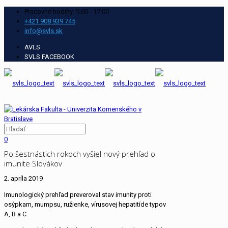
Pracovné hodiny: 9:00 - 17:00
+421 908 939 745
info@svls.sk
AVLS
SVLS FACEBOOK
0
Po šestnástich rokoch vyšiel nový prehľad o
imunite Slovákov
2. apríla 2019
Imunologický prehľad preveroval stav imunity proti
osýpkam, mumpsu, ružienke, vírusovej hepatitíde typov
A, B a C.