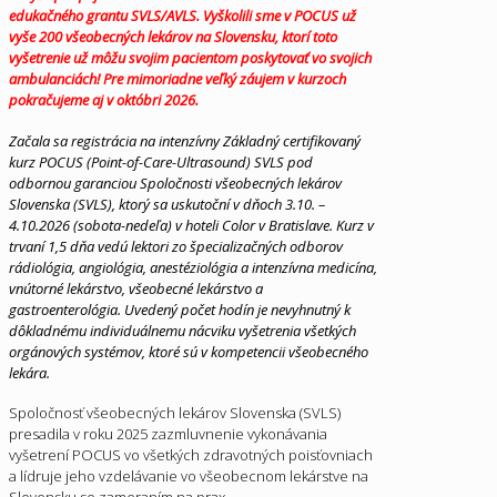
edukačného grantu SVLS/AVLS
. Vyškolili sme v POCUS už
vyše 200 všeobecných lekárov na Slovensku, ktorí toto
vyšetrenie už môžu svojim pacientom poskytovať vo svojich
ambulanciách! Pre mimoriadne veľký záujem v kurzoch
pokračujeme aj v októbri 2026.
Začala sa registrácia na intenzívny Základný certifikovaný
kurz POCUS (Point-of-Care-Ultrasound) SVLS pod
odbornou garanciou Spoločnosti všeobecných lekárov
Slovenska (SVLS), ktorý sa uskutoční v dňoch 3.10. –
4.10.2026 (sobota-nedeľa) v hoteli Color v Bratislave. Kurz v
trvaní 1,5 dňa vedú lektori zo špecializačných odborov
rádiológia, angiológia, anestéziológia a intenzívna medicína,
vnútorné lekárstvo, všeobecné lekárstvo a
gastroenterológia. Uvedený počet hodín je nevyhnutný k
dôkladnému individuálnemu nácviku vyšetrenia všetkých
orgánových systémov, ktoré sú v kompetencii všeobecného
lekára.
Spoločnosť všeobecných lekárov Slovenska (SVLS)
presadila v roku 2025 zazmluvnenie vykonávania
vyšetrení POCUS vo všetkých zdravotných poisťovniach
a lídruje jeho vzdelávanie vo všeobecnom lekárstve na
Slovensku so zameraním na prax.