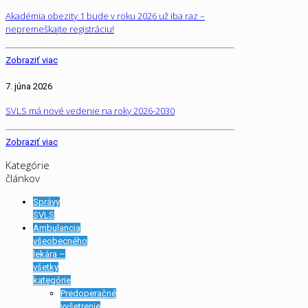
Akadémia obezity 1 bude v roku 2026 už iba raz –
nepremeškajte registráciu!
Zobraziť viac
7. júna 2026
SVLS má nové vedenie na roky 2026-2030
Zobraziť viac
Kategórie
článkov
Správy
SVLS
Ambulancia
všeobecného
lekára –
všetky
kategórie
Predoperačné
vyšetrenie