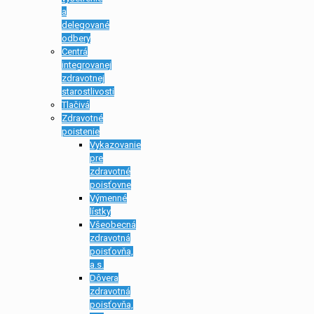
a
delegované
odbery
Centrá
integrovanej
zdravotnej
starostlivosti
Tlačivá
Zdravotné
poistenie
Vykazovanie
pre
zdravotné
poisťovne
Výmenné
lístky
Všeobecná
zdravotná
poisťovňa,
a.s.
Dôvera
zdravotná
poisťovňa,