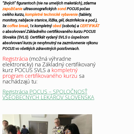
“živých” figurantoch (nie na umelých maketách), zdarma
zapožičanie
ultrasonografických
sond
POCUS počas
celého kurzu,
kompletné technické vybavenie
(tablety,
monitory, nabíjacie stanice, lôžka, gél, dezinfekcia a pod.),
3x
coffee break
, 1x kompletný
obed
(sobota) a
CERTIFIKÁT
o absolvovaní Základného certifikovaného kurzu POCUS
Slovakia (SVLS). Certifikát vydaný SVLS o úspešnom
absolvovaní kurzu je nevyhnutný na zazmluvnenie výkonu
POCUS vo všetkých zdravotných poisťovniach.
Registrácia
(možná výhradne
elektronicky) na Základný certifikovaný
kurz POCUS SVLS a
kompletný
program
certifikovaného kurzu
sa
nachádzajú tu:
Registrácia POCUS – SPOLOČNOSŤ
VŠEOBECNÝCH LEKÁROV SLOVENSKA