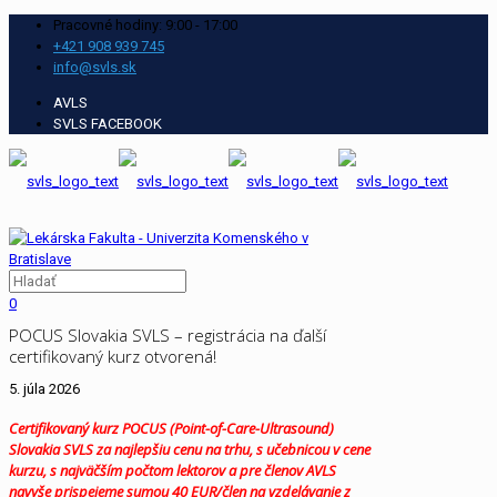
Pracovné hodiny: 9:00 - 17:00
+421 908 939 745
info@svls.sk
AVLS
SVLS FACEBOOK
0
POCUS Slovakia SVLS – registrácia na ďalší
certifikovaný kurz otvorená!
5. júla 2026
Certifikovaný kurz POCUS (Point-of-Care-Ultrasound)
Slovakia SVLS za najlepšiu cenu na trhu, s učebnicou v cene
kurzu, s najväčším počtom lektorov a pre členov AVLS
navyše prispejeme sumou 40 EUR/člen na vzdelávanie z