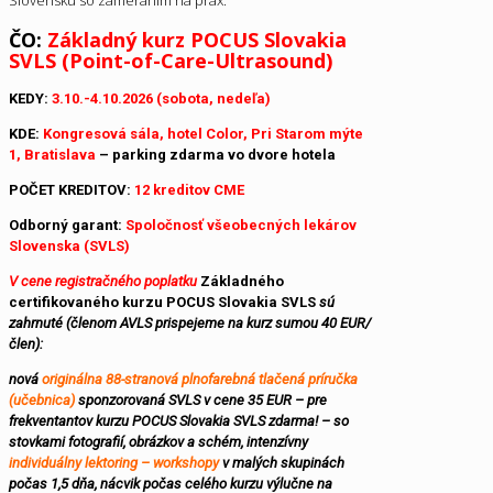
ČO:
Základný kurz POCUS Slovakia
SVLS (Point-of-Care-Ultrasound)
KEDY:
3.10.-4.10.2026
(sobota, nedeľa)
KDE:
Kongresová sála, hotel Color, Pri Starom mýte
1, Bratislava
– parking zdarma vo dvore hotela
POČET KREDITOV:
12 kreditov CME
Odborný garant:
Spoločnosť všeobecných lekárov
Slovenska (SVLS)
V cene registračného poplatku
Základného
certifikovaného kurzu
POCUS Slovakia SVLS
sú
zahrnuté (členom AVLS prispejeme na kurz sumou 40 EUR/
člen):
nová
originálna 88-stranová plnofarebná tlačená príručka
(učebnica)
sponzorovaná SVLS v cene 35 EUR – pre
frekventantov kurzu POCUS Slovakia SVLS zdarma! – so
stovkami fotografií, obrázkov a schém, intenzívny
individuálny lektoring – workshopy
v malých skupinách
počas 1,5 dňa, nácvik počas celého kurzu výlučne na