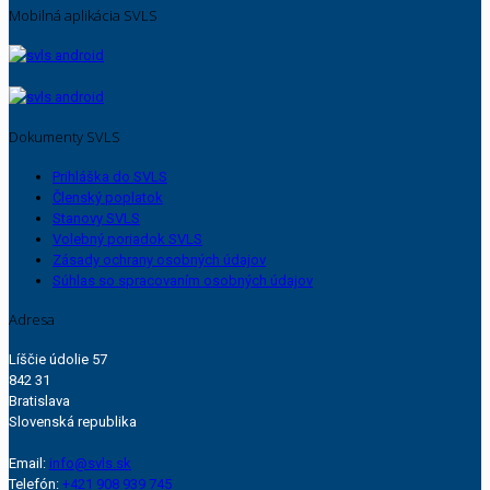
Mobilná aplikácia SVLS
Dokumenty SVLS
Prihláška do SVLS
Členský poplatok
Stanovy SVLS
Volebný poriadok SVLS
Zásady ochrany osobných údajov
Súhlas so spracovaním osobných údajov
Adresa
Líščie údolie 57
842 31
Bratislava
Slovenská republika
Email:
info@svls.sk
Telefón:
+421 908 939 745