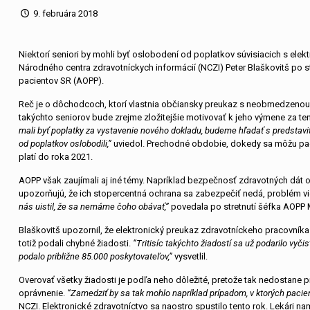
9. februára 2018
Niektorí seniori by mohli byť oslobodení od poplatkov súvisiacich s elektr
Národného centra zdravotníckych informácií (NCZI) Peter Blaškovitš po s
pacientov SR (AOPP).
Reč je o dôchodcoch, ktorí vlastnia občiansky preukaz s neobmedzenou p
takýchto seniorov bude zrejme zložitejšie motivovať k jeho výmene za te
mali byť poplatky za vystavenie nového dokladu, budeme hľadať s predstavit
od poplatkov oslobodili,”
uviedol. Prechodné obdobie, dokedy sa môžu pa
platí do roka 2021.
AOPP však zaujímali aj iné témy. Napríklad bezpečnosť zdravotných dát o
upozorňujú, že ich stopercentná ochrana sa zabezpečiť nedá, problém vidi
nás uistil, že sa nemáme čoho obávať,”
povedala po stretnutí šéfka AOPP 
Blaškovitš upozornil, že elektronický preukaz zdravotníckeho pracovníka 
totiž podali chybné žiadosti.
“Tritisíc takýchto žiadostí sa už podarilo vyčis
podalo približne 85.000 poskytovateľov,”
vysvetlil.
Overovať všetky žiadosti je podľa neho dôležité, pretože tak nedostane p
oprávnenie.
“Zamedziť by sa tak mohlo napríklad prípadom, v ktorých pacient
NCZI. Elektronické zdravotníctvo sa naostro spustilo tento rok. Lekári n