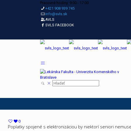
Pracovné hodiny: 9:00 - 17:00
+421 908 939 745
info@svls.sk
AVLS
SVLS FACEBOOK
0
Poplatky spojené s elektronizáciou by niektorí seniori nemuseli