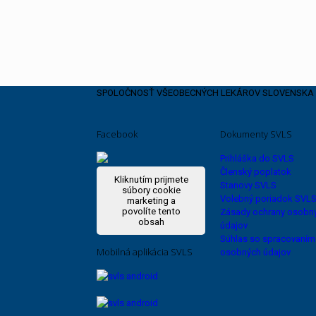
SPOLOČNOSŤ VŠEOBECNÝCH LEKÁROV SLOVENSKA
Facebook
Dokumenty SVLS
Prihláška do SVLS
Členský poplatok
Kliknutím prijmete
Stanovy SVLS
súbory cookie
Volebný poriadok SVL
marketing a
povolíte tento
Zásady ochrany osobn
obsah
údajov
Súhlas so spracovaním
Mobilná aplikácia SVLS
osobných údajov