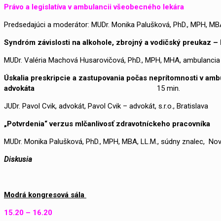
Právo a legislatíva v ambulancii všeobecného lekára
Predsedajúci a moderátor: MUDr. Monika Palušková, PhD., MPH, MBA
Syndróm závislosti na alkohole, zbrojný a vodičský preukaz 
MUDr. Valéria Machová Husarovičová, PhD., MPH, MHA, ambulancia 
Úskalia preskripcie a zastupovania počas neprítomnosti v am
advokáta
15 min.
JUDr. Pavol Cvik, advokát, Pavol Cvik – advokát, s.r.o., Bratislava
„Potvrdenia“ verzus mlčanlivosť zdravotníckeho pracovní
MUDr. Monika Palušková, PhD., MPH, MBA, LL.M., súdny znalec, N
Diskus
Modrá kongresová sála
15.20 – 16.20