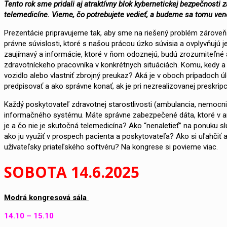
Tento rok sme pridali aj atraktívny blok kybernetickej bezpečnost
telemedicíne. Vieme, čo potrebujete vedieť, a budeme sa tomu ven
Prezentácie pripravujeme tak, aby sme na riešený problém zároveň
právne súvislosti, ktoré s našou prácou úzko súvisia a ovplyvňujú
zaujímavý a informácie, ktoré v ňom odoznejú, budú zrozumiteľné a
zdravotníckeho pracovníka v konkrétnych situáciách. Komu, kedy a
vozidlo alebo vlastniť zbrojný preukaz? Aká je v oboch prípadoch 
predpisovať a ako správne konať, ak je pri nezrealizovanej preskr
Každý poskytovateľ zdravotnej starostlivosti (ambulancia, nemocni
informačného systému. Máte správne zabezpečené dáta, ktoré v a
je a čo nie je skutočná telemedicína? Ako “nenaletieť” na ponuku s
ako ju využiť v prospech pacienta a poskytovateľa? Ako si uľahčiť
užívateľsky priateľského softvéru? Na kongrese si povieme viac.
SOBOTA 14.6.2025
Modrá kongresová sála
14.10 – 15.10