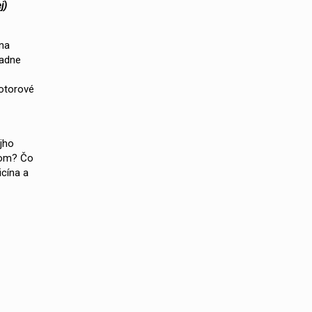
j)
 na
iadne
motorové
jho
kom? Čo
icína a