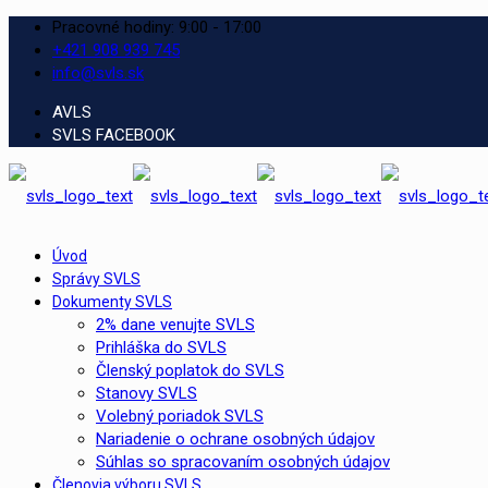
Pracovné hodiny: 9:00 - 17:00
+421 908 939 745
info@svls.sk
AVLS
SVLS FACEBOOK
Úvod
Správy SVLS
Dokumenty SVLS
2% dane venujte SVLS
Prihláška do SVLS
Členský poplatok do SVLS
Stanovy SVLS
Volebný poriadok SVLS
Nariadenie o ochrane osobných údajov
Súhlas so spracovaním osobných údajov
Členovia výboru SVLS