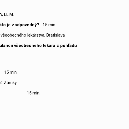
, LL.M.
– kto je zodpovedný?
15 min.
všeobecného lekárstva, Bratislava
bulancii všeobecného lekára z pohľadu
ka
15 min.
ové Zámky
ia
15 min.