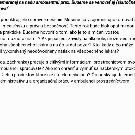
i zameranej na našu ambulantnú prax. Budeme sa venovať aj (skutočne
ovať.
 ponúkli aj jeho správne riešenie. Musíme sa vzájomne upozorňovať
 jej medicínsku a právnu bezpečnosť. Tento rok bude blok opäť mimor
 praktické. Budeme hovoriť o tom, ako je to s mlčanlivosťou
 čo možno oznámiť? Ak je pacient závislý na alkohole, môže viesť 
úloha všeobecného lekára a na čo si dať pozor? Kto, kedy a čo môže
ipcii vykonávaný neodôvodnený nátlak na všeobecného lekára?
ca, záchranka) pracuje s citlivými informáciami prostredníctvom svo
mbulancii spracúvate? Ako ich chrániť a vyhnúť sa hackerským úto
lužieb a produktov, ktoré nie sú telemedicínou? Čo poskytuje telemed
 administratívnu a organizačnú prácu v ambulancii prostredníctvom