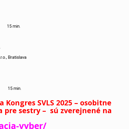
15 min.
.
.o., Bratislava
n.
a Kongres SVLS 2025 – osobitne
ia pre sestry – sú zverejnené na
acia-vyber/