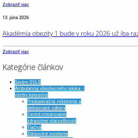
Zobraziť viac
13. júna 2026
Akadémia obezity 1 bude v roku 2026 už iba raz
Zobraziť viac
Kategórie článkov
Správy SVLS
Ambulancia všeobecného lekára –
všetky kategórie
Predoperačné vyšetrenie a
delegované odbery
Centrá integrovanej
zdravotnej starostlivosti
Tlačivá
Zdravotné poistenie