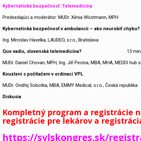
Kybernetická bezpečnosť. Telemedicína
Predsedajúci a moderátor: MUDr. Xénia Wöstmann, MPH
Kybernetická bezpečnosť v ambulancii – ako neurobiť chybu?
Ing. Miroslav Havelka, LAUDEO, s.r.o., Bratislava
Quo vadis, slovenská telemedicína?
15 min
MUDr. Daniel Chovan, MPH, Ing. Jiří Pecina, MBA, MHA, MEDDI hub s.r
Kouzlení s počítačem v ordinaci VPL
MUDr. Ondřej Sobotka, MBA, EMMY Medical, s.r.o., Česká republika
Diskusia
15 mi
Kompletný program a registrácie n
registrácie pre lekárov a registrác
https://svlskongres.sk/registr