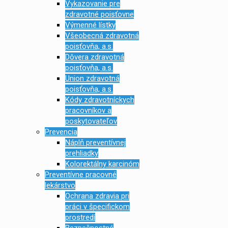
Vykazovanie pre
zdravotné poisťovne
Výmenné lístky
Všeobecná zdravotná
poisťovňa, a.s.
Dôvera zdravotná
poisťovňa, a.s.
Union zdravotná
poisťovňa, a.s.
Kódy zdravotníckych
pracovníkov a
poskytovateľov
Prevencia
Náplň preventívnej
prehliadky
Kolorektálny karcinóm
Preventívne pracovné
lekárstvo
Ochrana zdravia pri
práci v špecifickom
prostredí