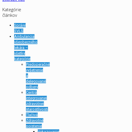
Kategórie
článkov
Správy
SVLS
Ambulancia
všeobecného
lekára –
všetky
kategórie
Predoperačné
vyšetrenie
a
delegované
odbery
Centrá
integrovanej
zdravotnej
starostlivosti
Tlačivá
Zdravotné
poistenie
Vykazovanie