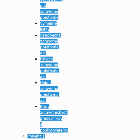
pre
zdravotné
poisťovne
Výmenné
lístky
Všeobecná
zdravotná
poisťovňa,
a.s.
Dôvera
zdravotná
poisťovňa,
a.s.
Union
zdravotná
poisťovňa,
a.s.
Kódy
zdravotníckych
pracovníkov
a
poskytovateľov
Prevencia