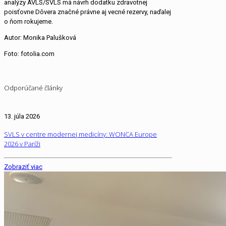
analýzy AVLS/SVLS má návrh dodatku zdravotnej
poisťovne Dôvera značné právne aj vecné rezervy, naďalej
o ňom rokujeme.
Autor: Monika Palušková
Foto: fotolia.com
Odporúčané články
13. júla 2026
SVLS v centre modernej medicíny: WONCA Europe
2026 v Paríži
Zobraziť viac