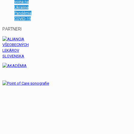
vojna na
Ukrajine
Pandémia
COVID-19
PARTNERI