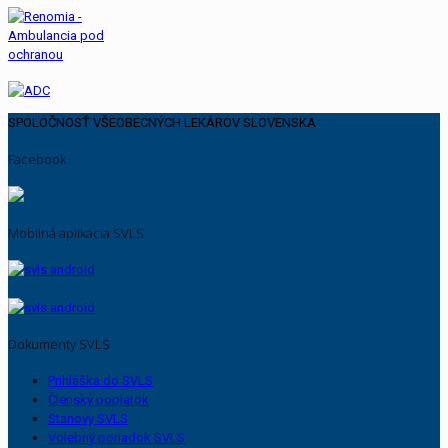
SPOLOČNOSŤ VŠEOBECNÝCH LEKÁROV SLOVENSKA
Facebook
Mobilná aplikácia SVLS
Dokumenty SVLS
Prihláška do SVLS
Členský poplatok
Stanovy SVLS
Volebný poriadok SVLS