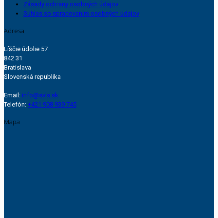
Zásady ochrany osobných údajov
Súhlas so spracovaním osobných údajov
Adresa
Líščie údolie 57
842 31
Bratislava
Slovenská republika
Email:
info@svls.sk
Telefón:
+421 908 939 745
Mapa