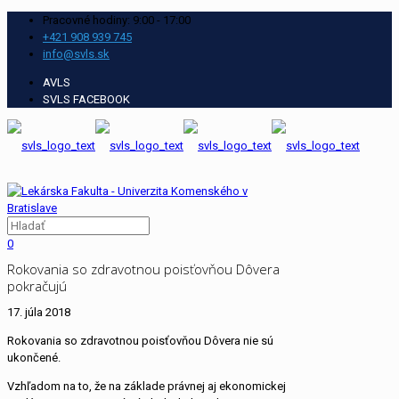
Pracovné hodiny: 9:00 - 17:00
+421 908 939 745
info@svls.sk
AVLS
SVLS FACEBOOK
0
Rokovania so zdravotnou poisťovňou Dôvera
pokračujú
17. júla 2018
Rokovania so zdravotnou poisťovňou Dôvera nie sú
ukončené.
Vzhľadom na to, že na základe právnej aj ekonomickej