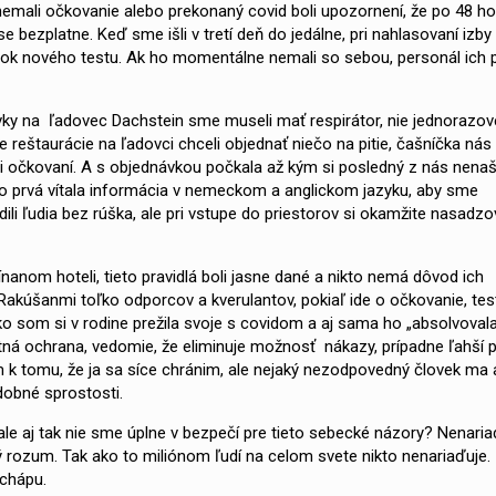
rí nemali očkovanie alebo prekonaný covid boli upozornení, že po 48 h
se bezplatne. Keď sme išli v tretí deň do jedálne, pri nahlasovaní izb
ýsledok nového testu. Ak ho momentálne nemali so sebou, personál ich p
ovky na ľadovec Dachstein sme museli mať respirátor, nie jednorazov
 reštaurácie na ľadovci chceli objednať niečo na pitie, čašníčka nás
či očkovaní. A s objednávkou počkala až kým si posledný z nás nenaš
o prvá vítala informácia v nemeckom a anglickom jazyku, aby sme
dili ľudia bez rúška, ale pri vstupe do priestorov si okamžite nasadzov
anom hoteli, tieto pravidlá boli jasne dané a nikto nemá dôvod ich
 Rakúšanmi toľko odporcov a kverulantov, pokiaľ ide o očkovanie, te
 som si v rodine prežila svoje s covidom a aj sama ho „absolvovala
entná ochrana, vedomie, že eliminuje možnosť nákazy, prípadne ľahší 
em k tomu, že ja sa síce chránim, ale nejaký nezodpovedný človek ma a
odobné sprostosti.
le aj tak nie sme úplne v bezpečí pre tieto sebecké názory? Nenariad
vý rozum. Tak ako to miliónom ľudí na celom svete nikto nenariaďuje. 
 chápu.