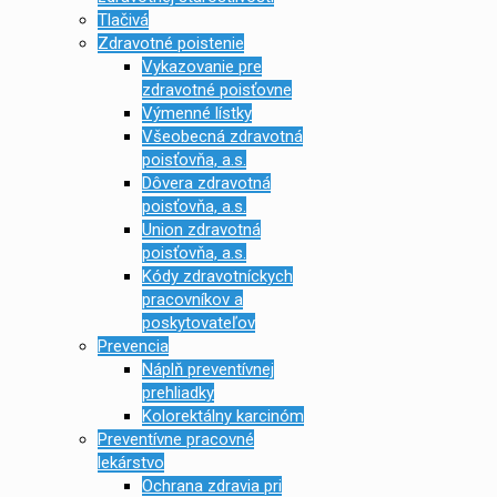
Tlačivá
Zdravotné poistenie
Vykazovanie pre
zdravotné poisťovne
Výmenné lístky
Všeobecná zdravotná
poisťovňa, a.s.
Dôvera zdravotná
poisťovňa, a.s.
Union zdravotná
poisťovňa, a.s.
Kódy zdravotníckych
pracovníkov a
poskytovateľov
Prevencia
Náplň preventívnej
prehliadky
Kolorektálny karcinóm
Preventívne pracovné
lekárstvo
Ochrana zdravia pri