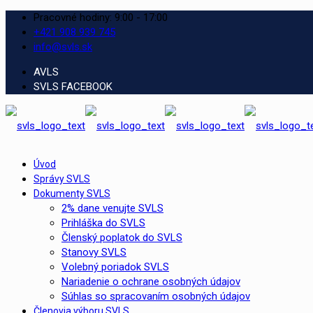
Pracovné hodiny: 9:00 - 17:00
+421 908 939 745
info@svls.sk
AVLS
SVLS FACEBOOK
Úvod
Správy SVLS
Dokumenty SVLS
2% dane venujte SVLS
Prihláška do SVLS
Členský poplatok do SVLS
Stanovy SVLS
Volebný poriadok SVLS
Nariadenie o ochrane osobných údajov
Súhlas so spracovaním osobných údajov
Členovia výboru SVLS