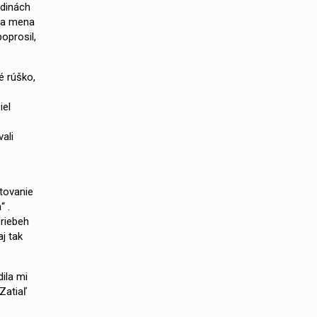
odinách
y a mena
oprosil,
é rúško,
iel
ali
stovanie
“ .
priebeh
j tak
ila mi
Zatiaľ