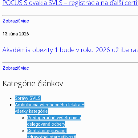
POCUS Slovakia SVLS – registrácia na ďalší cert
Zobraziť viac
13. júna 2026
Akadémia obezity 1 bude v roku 2026 už iba raz
Zobraziť viac
Kategórie článkov
Správy SVLS
Ambulancia všeobecného lekára –
všetky kategórie
Predoperačné vyšetrenie a
delegované odbery
Centrá integrovanej
zdravotnej starostlivosti