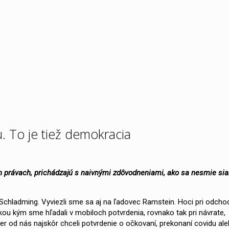
 To je tiež demokracia
h právach, prichádzajú s naivnými zdôvodneniami, ako sa nesmie si
Schladming. Vyviezli sme sa aj na ľadovec Ramstein. Hoci pri odcho
ukou kým sme hľadali v mobiloch potvrdenia, rovnako tak pri návrate,
er od nás najskôr chceli potvrdenie o očkovaní, prekonaní covidu al