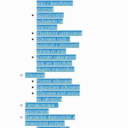
práci v špecifickom
prostredí
Bezpečnostné
požiadavky na
pracovisko
Všeobecné ustanovenia
Očkovanie osôb v
súvislosti s ohrozením
zdravia pri práci
Zoznam zakázaných
prác pre špecifické
skupiny pracovníkov
Očkovanie
Povinné očkovanie
Odporúčané očkovanie
Očkovanie pred cestou
do zahraničia
Farmakoterapia –
upozornenia
Štandardné diagnostické a
terapeutické postupy