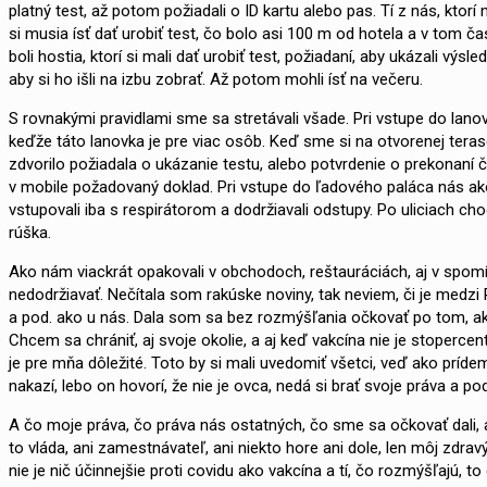
platný test, až potom požiadali o ID kartu alebo pas. Tí z nás, kto
si musia ísť dať urobiť test, čo bolo asi 100 m od hotela a v tom ča
boli hostia, ktorí si mali dať urobiť test, požiadaní, aby ukázali v
aby si ho išli na izbu zobrať. Až potom mohli ísť na večeru.
S rovnakými pravidlami sme sa stretávali všade. Pri vstupe do lan
keďže táto lanovka je pre viac osôb. Keď sme si na otvorenej terase
zdvorilo požiadala o ukázanie testu, alebo potvrdenie o prekonaní 
v mobile požadovaný doklad. Pri vstupe do ľadového paláca nás ak
vstupovali iba s respirátorom a dodržiavali odstupy. Po uliciach cho
rúška.
Ako nám viackrát opakovali v obchodoch, reštauráciách, aj v spomín
nedodržiavať. Nečítala som rakúske noviny, tak neviem, či je medzi
a pod. ako u nás. Dala som sa bez rozmýšľania očkovať po tom, ako
Chcem sa chrániť, aj svoje okolie, a aj keď vakcína nie je stoperc
je pre mňa dôležité. Toto by si mali uvedomiť všetci, veď ako príd
nakazí, lebo on hovorí, že nie je ovca, nedá si brať svoje práva a p
A čo moje práva, čo práva nás ostatných, čo sme sa očkovať dali, a
to vláda, ani zamestnávateľ, ani niekto hore ani dole, len môj zdra
nie je nič účinnejšie proti covidu ako vakcína a tí, čo rozmýšľajú, to