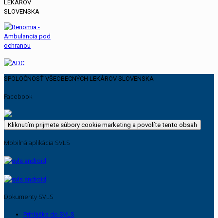
SPOLOČNOSŤ VŠEOBECNÝCH LEKÁROV SLOVENSKA
Facebook
Kliknutím prijmete súbory cookie marketing a povolíte tento obsah
Mobilná aplikácia SVLS
Dokumenty SVLS
Prihláška do SVLS