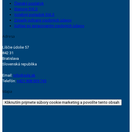
Členský poplatok
Stanovy SVLS
Volebný poriadok SVLS
Zásady ochrany osobných údajov
Súhlas so spracovaním osobných údajov
Adresa
Líščie údolie 57
842 31
Bratislava
Slovenská republika
Email:
info@svls.sk
Telefón:
+421 908 939 745
Mapa
Kliknutím prijmete súbory cookie marketing a povolíte tento obsah