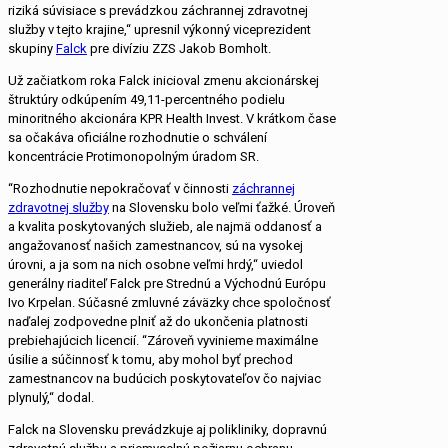
riziká súvisiace s prevádzkou záchrannej zdravotnej
služby v tejto krajine,“ upresnil výkonný viceprezident
skupiny
Falck
pre divíziu ZZS Jakob Bomholt.
Už začiatkom roka Falck inicioval zmenu akcionárskej
štruktúry odkúpením 49,11-percentného podielu
minoritného akcionára KPR Health Invest. V krátkom čase
sa očakáva oficiálne rozhodnutie o schválení
koncentrácie Protimonopolným úradom SR.
“Rozhodnutie nepokračovať v činnosti
záchrannej
zdravotnej služby
na Slovensku bolo veľmi ťažké. Úroveň
a kvalita poskytovaných služieb, ale najmä oddanosť a
angažovanosť našich zamestnancov, sú na vysokej
úrovni, a ja som na nich osobne veľmi hrdý,“ uviedol
generálny riaditeľ Falck pre Strednú a Východnú Európu
Ivo Krpelan. Súčasné zmluvné záväzky chce spoločnosť
naďalej zodpovedne plniť až do ukončenia platnosti
prebiehajúcich licencií. “Zároveň vyvinieme maximálne
úsilie a súčinnosť k tomu, aby mohol byť prechod
zamestnancov na budúcich poskytovateľov čo najviac
plynulý,“ dodal.
Falck na Slovensku prevádzkuje aj polikliniky, dopravnú