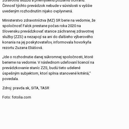
zdravotnú službu a priemyselnú požiarnu ochranu.
Činnosť týchto prevádzok nebude v súvislosti s vyššie
uvedeným rozhodnutím nijako ovplyvnená.
Ministerstvo zdravotníctva (MZ) SR berie na vedomie, že
spoločnosť Falck prestane počas roka 2020 na
Slovensku prevádzkovať stanice záchrannej zdravotnej
služby (ZZS) a nezapojí sa ani do ďalšieho výberového
konania na jej poskytovateľov, informovala hovorkyňa
rezortu Zuzana Eliášová.
„Ide o rozhodnutie danej súkromnej spoločnosti, ktoré
berieme na vedomie. V následnom udeľovaní licencií na
prevádzkovanie staníc ZZS, budú tieto udelené
úspešným subjektom, ktorí splnia stanovené kritériá,“
povedala.
Zdroj: pravda.sk, SITA, TASR
Foto: fotolia.com