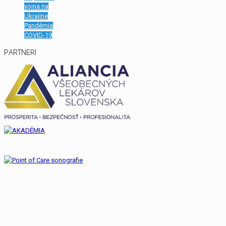
vojna na
Ukrajine
Pandémia
COVID-19
PARTNERI