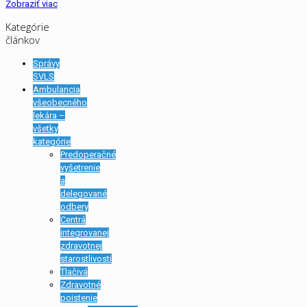
Zobraziť viac
Kategórie
článkov
Správy
SVLS
Ambulancia
všeobecného
lekára –
všetky
kategórie
Predoperačné
vyšetrenie
a
delegované
odbery
Centrá
integrovanej
zdravotnej
starostlivosti
Tlačivá
Zdravotné
poistenie