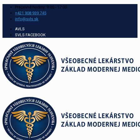
Pracovné hodiny: 9:00 - 17:00
+421 908 939 745
info@svls.sk
AVLS
SVLS FACEBOOK