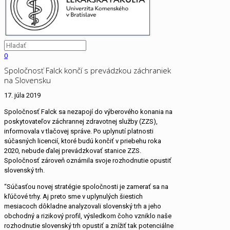
0
Spoločnosť Falck končí s prevádzkou záchraniek
na Slovensku
17. júla 2019
Spoločnosť Falck sa nezapojí do výberového konania na
poskytovateľov záchrannej zdravotnej služby (ZZS),
informovala v tlačovej správe. Po uplynutí platnosti
súčasných licencií, ktoré budú končiť v priebehu roka
2020, nebude ďalej prevádzkovať stanice ZZS.
Spoločnosť zároveň oznámila svoje rozhodnutie opustiť
slovenský trh.
“Súčasťou novej stratégie spoločnosti je zamerať sa na
kľúčové trhy. Aj preto sme v uplynulých šiestich
mesiacoch dôkladne analyzovali slovenský trh a jeho
obchodný a rizikový profil, výsledkom čoho vzniklo naše
rozhodnutie slovenský trh opustiť a znížiť tak potenciálne