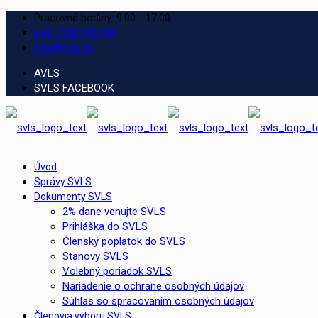
Pracovné hodiny: 9:00 - 17:00
+421 908 939 745
info@svls.sk
AVLS
SVLS FACEBOOK
Úvod
Správy SVLS
Dokumenty SVLS
2% dane venujte SVLS
Prihláška do SVLS
Členský poplatok do SVLS
Stanovy SVLS
Volebný poriadok SVLS
Nariadenie o ochrane osobných údajov
Súhlas so spracovaním osobných údajov
Členovia výboru SVLS