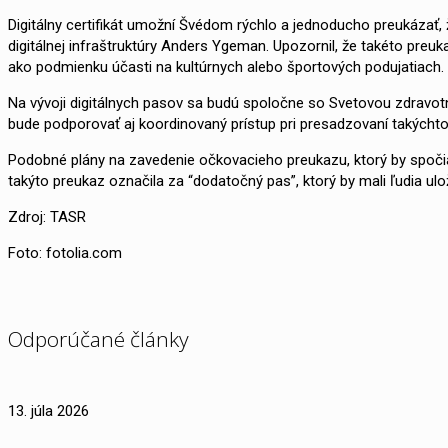
Digitálny certifikát umožní Švédom rýchlo a jednoducho preukázať, 
digitálnej infraštruktúry Anders Ygeman. Upozornil, že takéto preuk
ako podmienku účasti na kultúrnych alebo športových podujatiach.
Na vývoji digitálnych pasov sa budú spoločne so Svetovou zdravot
bude podporovať aj koordinovaný prístup pri presadzovaní takýchto 
Podobné plány na zavedenie očkovacieho preukazu, ktorý by spočiat
takýto preukaz označila za “dodatočný pas”, ktorý by mali ľudia u
Zdroj: TASR
Foto: fotolia.com
Odporúčané články
13. júla 2026