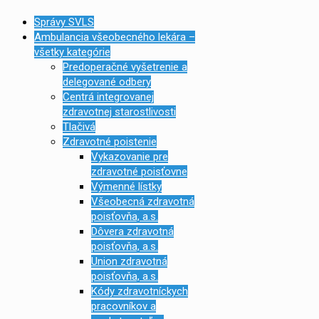
Správy SVLS
Ambulancia všeobecného lekára –
všetky kategórie
Predoperačné vyšetrenie a
delegované odbery
Centrá integrovanej
zdravotnej starostlivosti
Tlačivá
Zdravotné poistenie
Vykazovanie pre
zdravotné poisťovne
Výmenné lístky
Všeobecná zdravotná
poisťovňa, a.s.
Dôvera zdravotná
poisťovňa, a.s.
Union zdravotná
poisťovňa, a.s.
Kódy zdravotníckych
pracovníkov a