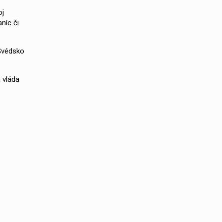
oj
níc či
 Švédsko
 vláda