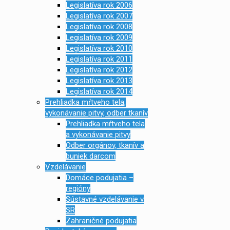
Legislatíva rok 2006
Legislatíva rok 2007
Legislatíva rok 2008
Legislatíva rok 2009
Legislatíva rok 2010
Legislatíva rok 2011
Legislatíva rok 2012
Legislatíva rok 2013
Legislatíva rok 2014
Prehliadka mŕtveho tela,
vykonávanie pitvy, odber tkanív
Prehliadka mŕtveho tela
a vykonávanie pitvy
Odber orgánov, tkanív a
buniek darcom
Vzdelávanie
Domáce podujatia –
regióny
Sústavné vzdelávanie v
SR
Zahraničné podujatia