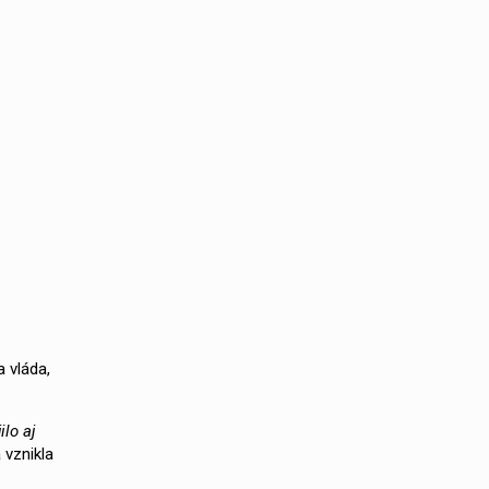
 vláda,
lo aj
 vznikla