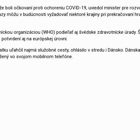
že boli očkovaní proti ochoreniu COVID-19, uviedol minister pre rozv
azy môžu v budúcnosti vyžadovať niektoré krajiny pri prekračovaní hra
níckou organizáciou (WHO) podieľať aj švédske zdravotnícke úrady.
potvrdení aj na európskej úrovni.
ku uľahčil najmä služobné cesty, ohlásilo v stredu i Dánsko. Dánska
ložený vo svojom mobilnom telefóne.