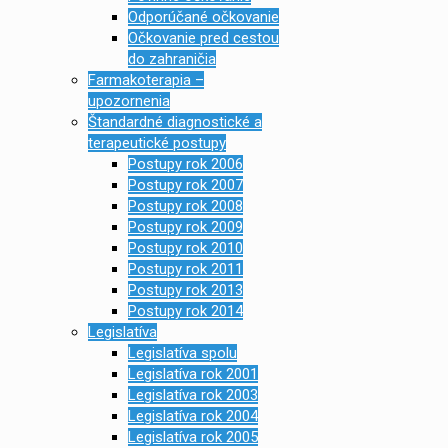
Odporúčané očkovanie
Očkovanie pred cestou
do zahraničia
Farmakoterapia –
upozornenia
Štandardné diagnostické a
terapeutické postupy
Postupy rok 2006
Postupy rok 2007
Postupy rok 2008
Postupy rok 2009
Postupy rok 2010
Postupy rok 2011
Postupy rok 2013
Postupy rok 2014
Legislatíva
Legislatíva spolu
Legislatíva rok 2001
Legislatíva rok 2003
Legislatíva rok 2004
Legislatíva rok 2005