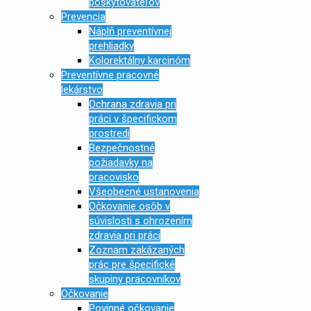
poskytovateľov
Prevencia
Náplň preventívnej
prehliadky
Kolorektálny karcinóm
Preventívne pracovné
lekárstvo
Ochrana zdravia pri
práci v špecifickom
prostredí
Bezpečnostné
požiadavky na
pracovisko
Všeobecné ustanovenia
Očkovanie osôb v
súvislosti s ohrozením
zdravia pri práci
Zoznam zakázaných
prác pre špecifické
skupiny pracovníkov
Očkovanie
Povinné očkovanie