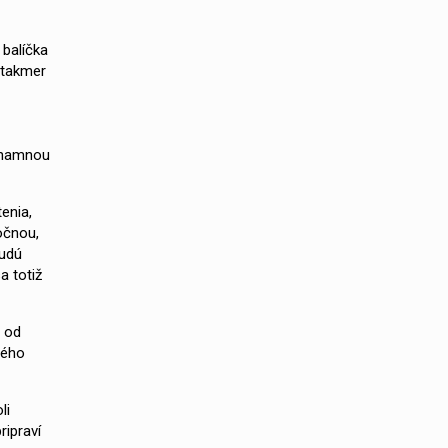
 balíčka
 takmer
ýznamnou
enia,
očnou,
budú
a totiž
a od
ného
li
ripraví