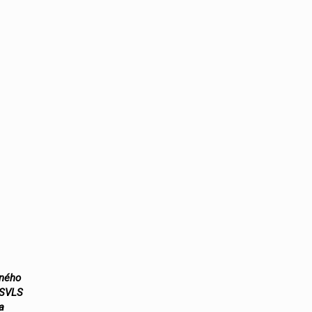
vného
 SVLS
a