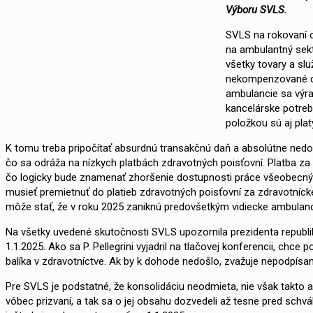
Výboru SVLS.
SVLS na rokovaní o
na ambulantný sekt
všetky tovary a slu
nekompenzované cen
ambulancie sa výraz
kancelárske potreb
položkou sú aj pla
K tomu treba pripočítať absurdnú transakčnú daň a absolútne nedo
čo sa odráža na nízkych platbách zdravotných poisťovní. Platba za
čo logicky bude znamenať zhoršenie dostupnosti práce všeobecných
musieť premietnuť do platieb zdravotných poisťovní za zdravotníck
môže stať, že v roku 2025 zaniknú predovšetkým vidiecke ambulanci
Na všetky uvedené skutočnosti SVLS upozornila prezidenta republi
1.1.2025. Ako sa P. Pellegrini vyjadril na tlačovej konferencii, ch
balíka v zdravotníctve. Ak by k dohode nedošlo, zvažuje nepodpísan
Pre SVLS je podstatné, že konsolidáciu neodmieta, nie však takto 
vôbec prizvaní, a tak sa o jej obsahu dozvedeli až tesne pred schv