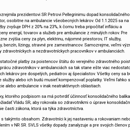
zrejmila prezidentovi SR Petrovi Pellegrinimu dopad konsolidačného
or, osobitne na ambulancie všeobecných lekárov. Od 1.1.2025 sa na
žby zvyšuje DPH z 20% na 23%, k čomu treba pripočítať infláciu a
y energií, tovarov a služieb pre ambulancie z minulých rokov. Pre
ne zvýšia ceny za plyn, elektrinu, nájomné priestorov, IT služby,
y, benzín, lízingy, stravné pre zamestnancov. Samozrejme, veľmi v
ty zdravotníckych a nezdravotníckych pracovníkov v ambulanciách.
statočné platby za poistencov štátu do verejného zdravotného poist
 prácu zdravotníkov v ambulanciách sa tak stane ešte viac nedostat
 lekárov pre dospelých, pediatrov aj špecialistov. Všetky ceny sa 
e služby alebo ich budú musieť kompenzovať poplatky. Veľmi ľahko s
e alebo ambulancie v inak neatraktívnych oblastiach.
ky, ktorého podpisom sa má potvrdiť účinnosť konsolidačného balík
ce požiadať Vládu SR, aby rokovala so zdravotníkmi o úprave konsolidač
ie časti zákona, ktorá sa týka zdravotníctva.
a s takýmto obsahom. Zdravotníci k jej nastaveniu a rokovaniam nebo
álením v NR SR. SVLS všetky dopady zanalyzuje a pre svojich členov p