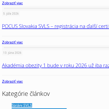
Zobraziť viac
5. júla 2026
POCUS Slovakia SVLS – registrácia na ďalší cert
Zobraziť viac
13. júna 2026
Akadémia obezity 1 bude v roku 2026 už iba raz
Zobraziť viac
Kategórie článkov
Správy SVLS