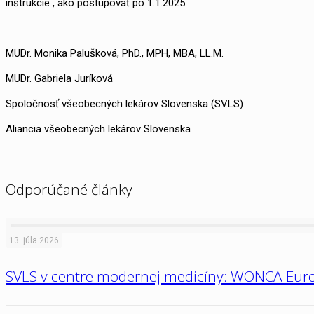
inštrukcie , ako postupovať po 1.1.2025.
MUDr. Monika Palušková, PhD., MPH, MBA, LL.M.
MUDr. Gabriela Juríková
Spoločnosť všeobecných lekárov Slovenska (SVLS)
Aliancia všeobecných lekárov Slovenska
Odporúčané články
13. júla 2026
SVLS v centre modernej medicíny: WONCA Euro