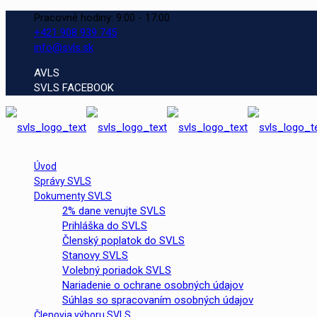
Pracovné hodiny: 9:00 - 17:00
+421 908 939 745
info@svls.sk
AVLS
SVLS FACEBOOK
Úvod
Správy SVLS
Dokumenty SVLS
2% dane venujte SVLS
Prihláška do SVLS
Členský poplatok do SVLS
Stanovy SVLS
Volebný poriadok SVLS
Nariadenie o ochrane osobných údajov
Súhlas so spracovaním osobných údajov
Členovia výboru SVLS