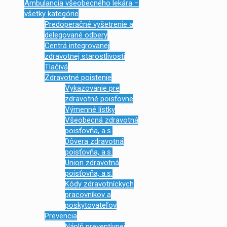
Ambulancia všeobecného lekára –
všetky kategórie
Predoperačné vyšetrenie a
delegované odbery
Centrá integrovanej
zdravotnej starostlivosti
Tlačivá
Zdravotné poistenie
Vykazovanie pre
zdravotné poisťovne
Výmenné lístky
Všeobecná zdravotná
poisťovňa, a.s.
Dôvera zdravotná
poisťovňa, a.s.
Union zdravotná
poisťovňa, a.s.
Kódy zdravotníckych
pracovníkov a
poskytovateľov
Prevencia
Náplň preventívnej