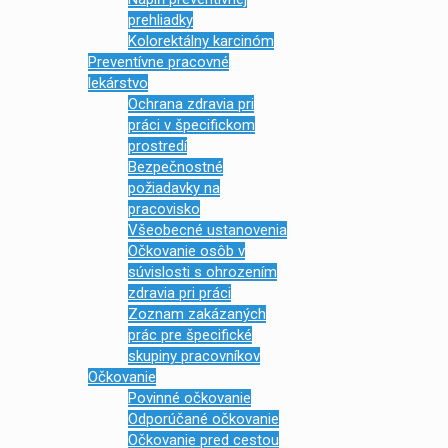
prehliadky
Kolorektálny karcinóm
Preventívne pracovné
lekárstvo
Ochrana zdravia pri
práci v špecifickom
prostredí
Bezpečnostné
požiadavky na
pracovisko
Všeobecné ustanovenia
Očkovanie osôb v
súvislosti s ohrozením
zdravia pri práci
Zoznam zakázaných
prác pre špecifické
skupiny pracovníkov
Očkovanie
Povinné očkovanie
Odporúčané očkovanie
Očkovanie pred cestou