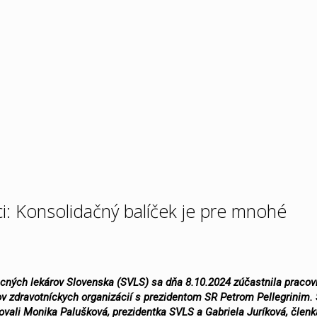
i: Konsolidačný balíček je pre mnohé
cných lekárov Slovenska (SVLS) sa dňa 8.10.2024 zúčastnila praco
v zdravotníckych organizácií s prezidentom SR Petrom Pellegrinim.
ovali Monika Palušková, prezidentka SVLS a Gabriela Juríková, členk