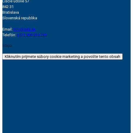
Líščie údolie 57
842 31
Bratislava
Slovenská republika
Email:
info@svls.sk
Telefón:
+421 908 939 745
Mapa
Kliknutím prijmete súbory cookie marketing a povolíte tento obsah