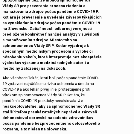
Upozorňujeme tiež, že úlohou splnomocnenca
Vlády SR pre preverenie procesu riadenia a
manažovania zdrojov počas pandémie COVID-19 P.
Kotlára je preverenie a uvedenie záverov týkajúcich
sa vynakladania zdrojov počas pandémie COVID-19
na Slovensku. Zatiaľ neboli odbornej verejnosti
predložené konkrétne finančné analýzy v súvislosti
s manažovaním zdrojov. Miesto toho sa
splnomocnenec Vlády SR P. Kotlár vyjadruje k
špeciálnym medicínskym procesom a výrobe či
pôsobeniu vakcín, ktoré interpretuje bez akceptácie
výsledkov výskumu medzinárodných autorít a
medicíny založenej na dôkazoch.
Ako všeobecní lekári, ktorí boli počas pandémie COVID-
19 vystavení najväčšiemu riziku ochorenia a úmrtia na
COVID-19 a ako lekári prvej línie, protestujeme proti
výrokom splnomocnenca Vlády SR P. Kotlára, že
pandémia COVID-19 prakticky neexistovala.
Je
neakceptovateľné, aby sa splnomocnenec Vlády SR
stal šíriteľom preukázateľných neprávd a zároveň
dehonestoval obrovské nasadenie zdravotníkov
počas pandémie bezprecedentného celosvetového
rozsahu, a to nielen na Slovensku.