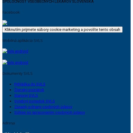
SPOLOČNOSŤ VŠEOBECNÝCH LEKÁROV SLOVENSKA
Facebook
Kliknutím prijmete súbory cookie marketing a povolíte tento obsah
Mobilná aplikácia SVLS
Dokumenty SVLS
Prihláška do SVLS
Členský poplatok
Stanovy SVLS
Volebný poriadok SVLS
Zásady ochrany osobných údajov
Súhlas so spracovaním osobných údajov
Adresa