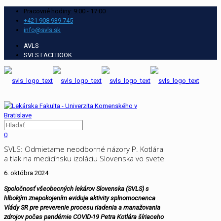
Pracovné hodiny: 9:00 - 17:00
+421 908 939 745
info@svls.sk
AVLS
SVLS FACEBOOK
0
SVLS: Odmietame neodborné názory P. Kotlára
a tlak na medicínsku izoláciu Slovenska vo svete
6. októbra 2024
Spoločnosť všeobecných lekárov Slovenska (SVLS) s
hlbokým znepokojením eviduje aktivity splnomocnenca
Vlády SR pre preverenie procesu riadenia a manažovania
zdrojov počas pandémie COVID-19 Petra Kotlára šíriaceho