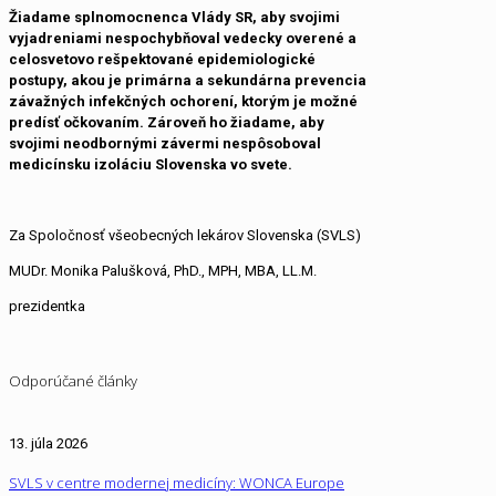
Žiadame splnomocnenca Vlády SR, aby svojimi
vyjadreniami nespochybňoval vedecky overené a
celosvetovo rešpektované epidemiologické
postupy, akou je primárna a sekundárna prevencia
závažných infekčných ochorení, ktorým je možné
predísť očkovaním. Zároveň ho žiadame, aby
svojimi neodbornými závermi nespôsoboval
medicínsku izoláciu Slovenska vo svete.
Za Spoločnosť všeobecných lekárov Slovenska (SVLS)
MUDr. Monika Palušková, PhD., MPH, MBA, LL.M.
prezidentka
Odporúčané články
13. júla 2026
SVLS v centre modernej medicíny: WONCA Europe