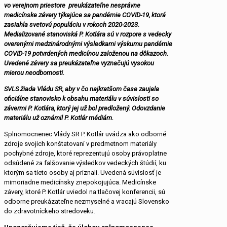
vo verejnom priestore preukázateľne nesprávne
medicínske závery týkajúce sa pandémie COVID-19, ktorá
zasiahla svetovú populáciu v rokoch 2020-2023.
Medializované stanoviská P. Kotlára sú v rozpore s vedecky
overenými medzinárodnými výsledkami výskumu pandémie
COVID-19 potvrdených medicínou založenou na dôkazoch.
Uvedené závery sa preukázateľne vyznačujú vysokou
mierou neodbornosti.
SVLS žiada Vládu SR, aby v čo najkratšom čase zaujala
oficiálne stanovisko k obsahu materiálu v súvislosti so
závermi P. Kotlára, ktorý jej už bol predložený. Odovzdanie
materiálu už oznámil P. Kotlár médiám.
Splnomocnenec Vlády SR P. Kotlár uvádza ako odborné
zdroje svojich konštatovaní v predmetnom materiály
pochybné zdroje, ktoré reprezentujú osoby právoplatne
odsúdené za falšovanie výsledkov vedeckých štúdií, ku
ktorým sa tieto osoby aj priznali. Uvedená súvislosť je
mimoriadne medicínsky znepokojujúca. Medicínske
závery, ktoré P. Kotlár uviedol na tlačovej konferencii, sú
odborne preukázateľne nezmyselné a vracajú Slovensko
do zdravotníckeho stredoveku.