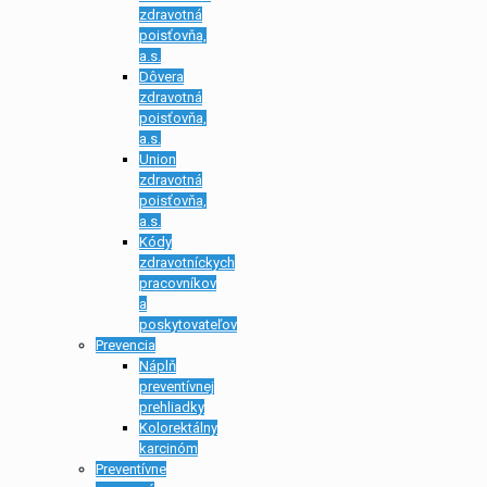
zdravotná
poisťovňa,
a.s.
Dôvera
zdravotná
poisťovňa,
a.s.
Union
zdravotná
poisťovňa,
a.s.
Kódy
zdravotníckych
pracovníkov
a
poskytovateľov
Prevencia
Náplň
preventívnej
prehliadky
Kolorektálny
karcinóm
Preventívne