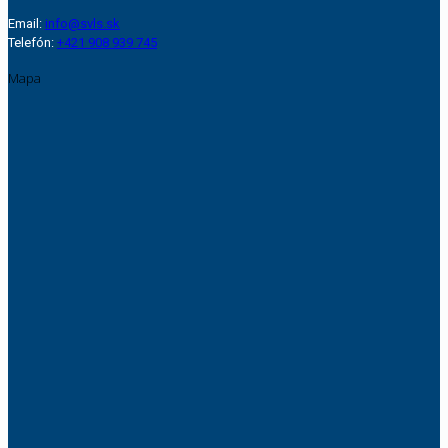
Email:
info@svls.sk
Telefón:
+421 908 939 745
Mapa