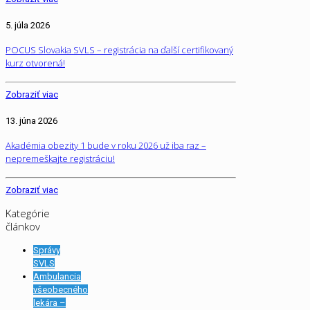
5. júla 2026
POCUS Slovakia SVLS – registrácia na ďalší certifikovaný
kurz otvorená!
Zobraziť viac
13. júna 2026
Akadémia obezity 1 bude v roku 2026 už iba raz –
nepremeškajte registráciu!
Zobraziť viac
Kategórie
článkov
Správy
SVLS
Ambulancia
všeobecného
lekára –