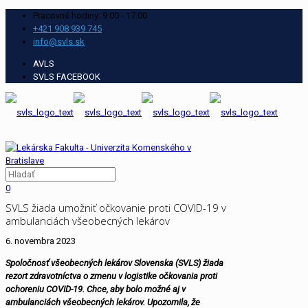
Pracovné hodiny: 9:00 - 17:00
+421 908 939 745
info@svls.sk
AVLS
SVLS FACEBOOK
0
SVLS žiada umožniť očkovanie proti COVID-19 v
ambulanciách všeobecných lekárov
6. novembra 2023
Spoločnosť všeobecných lekárov Slovenska (SVLS) žiada
rezort zdravotníctva o zmenu v logistike očkovania proti
ochoreniu COVID-19. Chce, aby bolo možné aj v
ambulanciách všeobecných lekárov. Upozornila, že