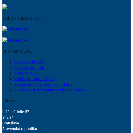
Mobilná aplikácia SVLS
Dokumenty SVLS
Prihláška do SVLS
Členský poplatok
Stanovy SVLS
Volebný poriadok SVLS
Zásady ochrany osobných údajov
Súhlas so spracovaním osobných údajov
Adresa
Líščie údolie 57
842 31
Bratislava
Slovenská republika