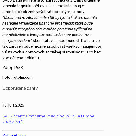
SVLS žiada Ministerstvo zdravotníctva SR, aby urgentne
zmenilo logistiku očkovania a umožnilo ho aj v
ambulanciách zmluvných všeobecných lekárov.
“Ministerstvo zdravotníctva SR by týmto krokom ušetrilo
následne vynaložené finančné prostriedky, ktoré bude
musieť z verejného zdravotného poistenia vyčleniť na
hospitalizácie a komplikovanú liečbu pre pacientov s
ťažkým covidom,”
skonštatovala spoločnosť. Dodala, že
tak zároveň bude možné zaočkovať všetkých záujemcov
v ústavoch a domovoch sociálnej starostlivosti, a to bez
zbytočného odkladu.
Zdroj: TASR
Foto: fotolia.com
Odporúčané články
13. júla 2026
SVLS v centre modernej medicíny: WONCA Europe
2026 v Paríži
Zobraziť viac