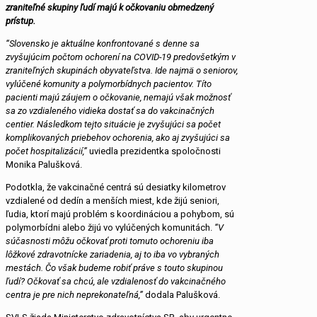
zraniteľné skupiny ľudí majú k očkovaniu obmedzený
prístup.
“Slovensko je aktuálne konfrontované s denne sa
zvyšujúcim počtom ochorení na COVID-19 predovšetkým v
zraniteľných skupinách obyvateľstva. Ide najmä o seniorov,
vylúčené komunity a polymorbídnych pacientov. Títo
pacienti majú záujem o očkovanie, nemajú však možnosť
sa zo vzdialeného vidieka dostať sa do vakcinačných
centier. Následkom tejto situácie je zvyšujúci sa počet
komplikovaných priebehov ochorenia, ako aj zvyšujúci sa
počet hospitalizácií,”
uviedla prezidentka spoločnosti
Monika Palušková.
Podotkla, že vakcinačné centrá sú desiatky kilometrov
vzdialené od dedín a menších miest, kde žijú seniori,
ľudia, ktorí majú problém s koordináciou a pohybom, sú
polymorbídni alebo žijú vo vylúčených komunitách.
“V
súčasnosti môžu očkovať proti tomuto ochoreniu iba
lôžkové zdravotnícke zariadenia, aj to iba vo vybraných
mestách. Čo však budeme robiť práve s touto skupinou
ľudí? Očkovať sa chcú, ale vzdialenosť do vakcinačného
centra je pre nich neprekonateľná,”
dodala Palušková.