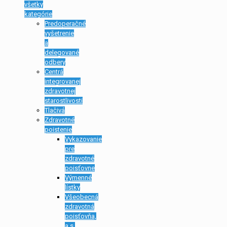
všetky
kategórie
Predoperačné
vyšetrenie
a
delegované
odbery
Centrá
integrovanej
zdravotnej
starostlivosti
Tlačivá
Zdravotné
poistenie
Vykazovanie
pre
zdravotné
poisťovne
Výmenné
lístky
Všeobecná
zdravotná
poisťovňa,
a.s.