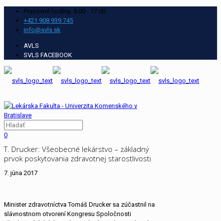
Pracovné hodiny: 9:00 - 17:00
+421 908 939 745
info@svls.sk
AVLS
SVLS FACEBOOK
0
T. Drucker: Všeobecné lekárstvo – základný
prvok poskytovania zdravotnej starostlivosti
7. júna 2017
Minister zdravotníctva Tomáš Drucker sa zúčastnil na
slávnostnom otvorení Kongresu Spoločnosti