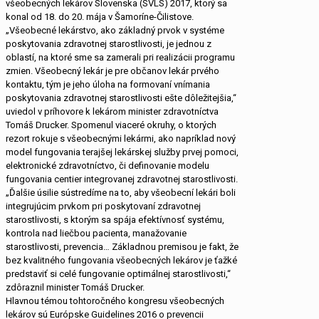
všeobecných lekárov Slovenska (SVLS) 2017, ktorý sa
konal od 18. do 20. mája v Šamoríne-Čilistove.
„Všeobecné lekárstvo, ako základný prvok v systéme
poskytovania zdravotnej starostlivosti, je jednou z
oblastí, na ktoré sme sa zamerali pri realizácii programu
zmien. Všeobecný lekár je pre občanov lekár prvého
kontaktu, tým je jeho úloha na formovaní vnímania
poskytovania zdravotnej starostlivosti ešte dôležitejšia,“
uviedol v príhovore k lekárom minister zdravotníctva
Tomáš Drucker. Spomenul viaceré okruhy, o ktorých
rezort rokuje s všeobecnými lekármi, ako napríklad nový
model fungovania terajšej lekárskej služby prvej pomoci,
elektronické zdravotníctvo, či definovanie modelu
fungovania centier integrovanej zdravotnej starostlivosti.
„Ďalšie úsilie sústredíme na to, aby všeobecní lekári boli
integrujúcim prvkom pri poskytovaní zdravotnej
starostlivosti, s ktorým sa spája efektívnosť systému,
kontrola nad liečbou pacienta, manažovanie
starostlivosti, prevencia… Základnou premisou je fakt, že
bez kvalitného fungovania všeobecných lekárov je ťažké
predstaviť si celé fungovanie optimálnej starostlivosti,“
zdôraznil minister Tomáš Drucker.
Hlavnou témou tohtoročného kongresu všeobecných
lekárov sú Európske Guidelines 2016 o prevencii