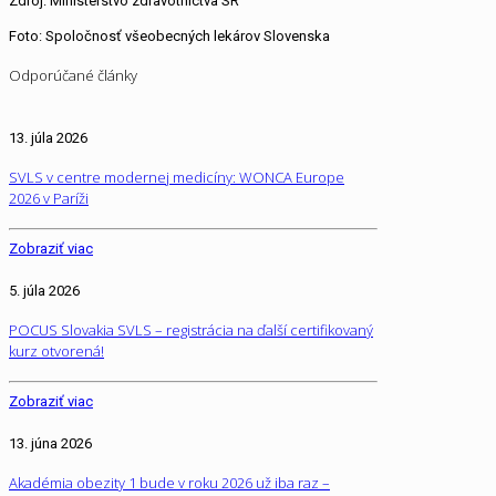
Zdroj: Ministerstvo zdravotníctva SR
Foto: Spoločnosť všeobecných lekárov Slovenska
Odporúčané články
13. júla 2026
SVLS v centre modernej medicíny: WONCA Europe
2026 v Paríži
Zobraziť viac
5. júla 2026
POCUS Slovakia SVLS – registrácia na ďalší certifikovaný
kurz otvorená!
Zobraziť viac
13. júna 2026
Akadémia obezity 1 bude v roku 2026 už iba raz –