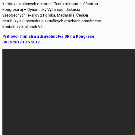
kardiovaskulárnych ochorení. Tento rok bude súčasťou
kongresu aj – Dynamický Vyšehrad, diskusia
všeobecných lekárov z Poľska, Maďarska, Českej
republiky a Slovenska o aktuálnych otázkach primárneho
kontaktu v krajinách V4.
Príhovor ministra zdravotníctva SR na Kongrese
SVLS 2017 18.5.2017