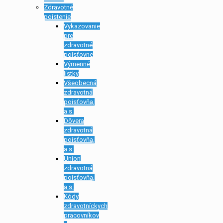
Zdravotné
poistenie
Vykazovanie
pre
zdravotné
poisťovne
Výmenné
lístky
Všeobecná
zdravotná
poisťovňa,
a.s.
Dôvera
zdravotná
poisťovňa,
a.s.
Union
zdravotná
poisťovňa,
a.s.
Kódy
zdravotníckych
pracovníkov