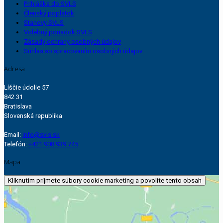
Prihláška do SVLS
Členský poplatok
Stanovy SVLS
Volebný poriadok SVLS
Zásady ochrany osobných údajov
Súhlas so spracovaním osobných údajov
Adresa
Líščie údolie 57
842 31
Bratislava
Slovenská republika
Email:
info@svls.sk
Telefón:
+421 908 939 745
Mapa
Kliknutím prijmete súbory cookie marketing a povolíte tento obsah