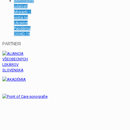
Mimoriadne
udalosti
Migranti –
vojna na
Ukrajine
Pandémia
COVID-19
PARTNERI