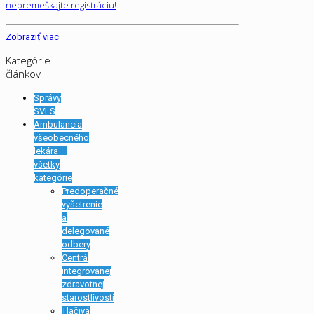
nepremeškajte registráciu!
Zobraziť viac
Kategórie
článkov
Správy
SVLS
Ambulancia
všeobecného
lekára –
všetky
kategórie
Predoperačné
vyšetrenie
a
delegované
odbery
Centrá
integrovanej
zdravotnej
starostlivosti
Tlačivá