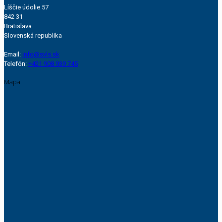
Líščie údolie 57
842 31
Bratislava
Slovenská republika
Email:
info@svls.sk
Telefón:
+421 908 939 745
Mapa