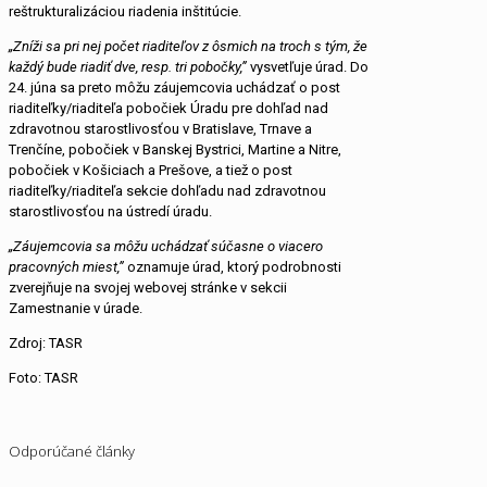
reštrukturalizáciou riadenia inštitúcie.
„Zníži sa pri nej počet riaditeľov z ôsmich na troch s tým, že
každý bude riadiť dve, resp. tri pobočky,”
vysvetľuje úrad. Do
24. júna sa preto môžu záujemcovia uchádzať o post
riaditeľky/riaditeľa pobočiek Úradu pre dohľad nad
zdravotnou starostlivosťou v Bratislave, Trnave a
Trenčíne, pobočiek v Banskej Bystrici, Martine a Nitre,
pobočiek v Košiciach a Prešove, a tiež o post
riaditeľky/riaditeľa sekcie dohľadu nad zdravotnou
starostlivosťou na ústredí úradu.
„Záujemcovia sa môžu uchádzať súčasne o viacero
pracovných miest,”
oznamuje úrad, ktorý podrobnosti
zverejňuje na svojej webovej stránke v sekcii
Zamestnanie v úrade.
Zdroj: TASR
Foto: TASR
Odporúčané články