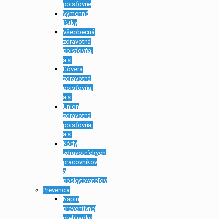
poisťovne
Výmenné
lístky
Všeobecná
zdravotná
poisťovňa,
a.s.
Dôvera
zdravotná
poisťovňa,
a.s.
Union
zdravotná
poisťovňa,
a.s.
Kódy
zdravotníckych
pracovníkov
a
poskytovateľov
Prevencia
Náplň
preventívnej
prehliadky