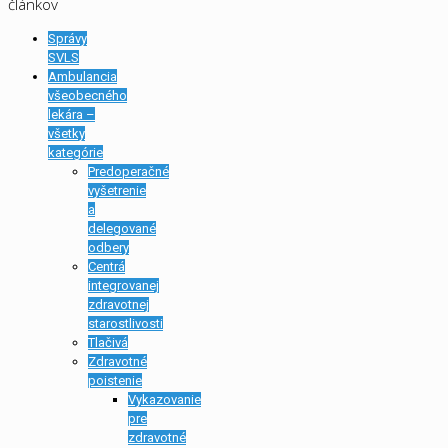
článkov
Správy
SVLS
Ambulancia
všeobecného
lekára –
všetky
kategórie
Predoperačné
vyšetrenie
a
delegované
odbery
Centrá
integrovanej
zdravotnej
starostlivosti
Tlačivá
Zdravotné
poistenie
Vykazovanie
pre
zdravotné