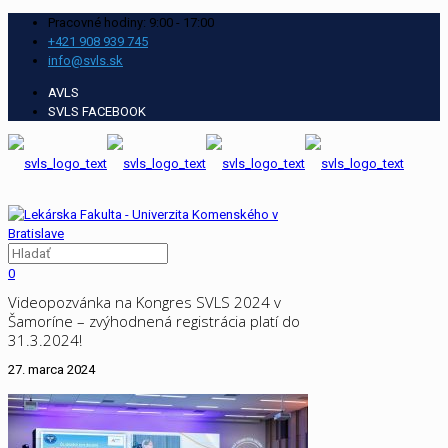
Pracovné hodiny: 9:00 - 17:00
+421 908 939 745
info@svls.sk
AVLS
SVLS FACEBOOK
0
Videopozvánka na Kongres SVLS 2024 v
Šamoríne – zvýhodnená registrácia platí do
31.3.2024!
27. marca 2024