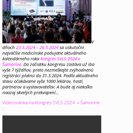
V
dňoch
23.5.2024 – 26.5.2024
sa uskutoční
najväčšie medicínske podujatie aktuálneho
kalendárneho roka
Kongres SVLS 2024 v
Šamoríne.
Do začiatku kongresu zostáva už iba
vyše 7 týždňov, preto nezmeškajte zvýhodnenú
registráci platnú do 31.3.2024. Podľa aktuálneho
stavu očakávame vyše 1000 lekárov, hostí,
partnerov a vystavovateľov. A bude aj niekoľko
naozaj skvelých prekvapení…
Videozvánka na Kongres SVLS 2024 v Šamoríne
: