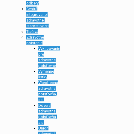
odbery
Centrá
integrovanej
zdravotnej
starostlivosti
Tlačivá
Zdravotné
poistenie
Vykazovanie
pre
zdravotné
poisťovne
Výmenné
lístky
Všeobecná
zdravotná
poisťovňa,
a.s.
Dôvera
zdravotná
poisťovňa,
a.s.
Union
zdravotná