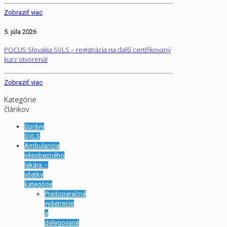
Zobraziť viac
5. júla 2026
POCUS Slovakia SVLS – registrácia na ďalší certifikovaný
kurz otvorená!
Zobraziť viac
Kategórie
článkov
Správy
SVLS
Ambulancia
všeobecného
lekára –
všetky
kategórie
Predoperačné
vyšetrenie
a
delegované