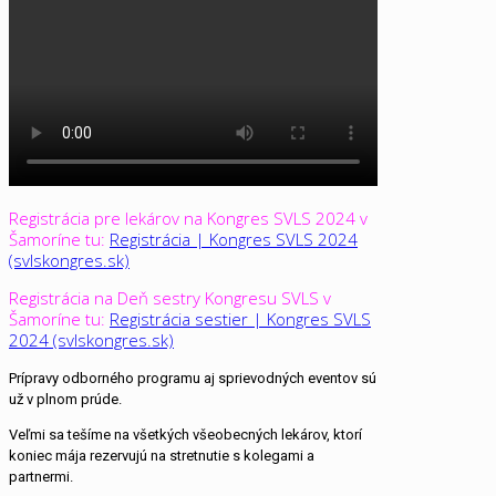
Registrácia pre lekárov na Kongres SVLS 2024 v
Šamoríne tu:
Registrácia | Kongres SVLS 2024
(svlskongres.sk)
Registrácia na Deň sestry Kongresu SVLS v
Šamoríne tu:
Registrácia sestier | Kongres SVLS
2024 (svlskongres.sk)
Prípravy odborného programu aj sprievodných eventov sú
už v plnom prúde.
Veľmi sa tešíme na všetkých všeobecných lekárov, ktorí
koniec mája rezervujú na stretnutie s kolegami a
partnermi.