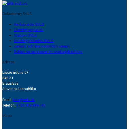
Dokumenty SVLS
Prihláška do SVLS
Členský poplatok
Stanovy SVLS
Volebný poriadok SVLS
Zásady ochrany osobných údajov
Súhlas so spracovaním osobných údajov
Adresa
Líščie údolie 57
842 31
Bratislava
Slovenská republika
Email:
info@svls.sk
Telefón:
+421 908 939 745
Mapa